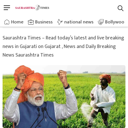
Skip
M
to
e
content
Home
Agriculture
n
Home
»
Business
national news
Bollywood
u
B
Saurashtra Times – Read today’s latest and live breaking
u
news in Gujarati on Gujarat , News and Daily Breaking
t
t
News Saurashtra Times
o
n