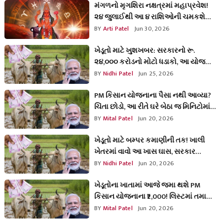
મંગળનો મૃગશિરા નક્ષત્રમાં મહાપ્રવેશ!
૨૪ જુલાઈથી આ ૪ રાશિઓની ચમકશે
કિસ્મત, પંડિતજી પાસેથી જાણો ખાસ
BY
Arti Patel
Jun 30, 2026
સલાહ
ખેડૂતો માટે ખુશખબર: સરકારનો રૂ.
૨૪,૦૦૦ કરોડનો મોટો ધડાકો, આ યોજના
હેઠળ સીધો ખાતામાં પહોંચશે ફાયદો!
BY
Nidhi Patel
Jun 25, 2026
PM કિસાન યોજનાના પૈસા નથી આવ્યા?
ચિંતા છોડો, આ રીતે ઘરે બેઠા જ મિનિટોમાં
ચેક કરો ઓનલાઈન સ્ટેટસ!
BY
Mital Patel
Jun 20, 2026
ખેડૂતો માટે બમ્પર કમાણીની તક! ખાલી
ખેતરમાં વાવો આ ખાસ ઘાસ, સરકાર
આપશે ફ્રીમાં છોડ અને રોકડા રૂપિયા!
BY
Nidhi Patel
Jun 20, 2026
ખેડૂતોના ખાતામાં આજે જમા થશે PM
કિસાન યોજનાના ₹2,000! લિસ્ટમાં તમારું
નામ છે કે નહીં, આ રીતે કરો ચેક
BY
Mital Patel
Jun 20, 2026