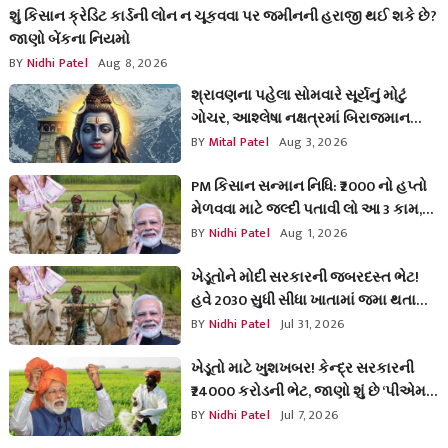
શું કિસાન ક્રેડિટ કાર્ડની લોન ન ચૂકવવા પર જમીનની હરાજી થઈ શકે છે?
જાણો બેંકના નિયમો
BY
Nidhi Patel
Aug 8, 2026
શ્રાવણના પહેલા સોમવારે સૂર્યનું મોટું
ગોચર, આશ્લેષા નક્ષત્રમાં બિરાજમાન
થઈને કઈ-કઈ રાશિઓને આપશે લાભ?
BY
Mital Patel
Aug 3, 2026
PM કિસાન સન્માન નિધિ: ₹2000 નો હપ્તો
મેળવવા માટે જલ્દી પતાવી લો આ 3 કામ,
નહીંતર અટકશે પૈસા
BY
Nidhi Patel
Aug 1, 2026
ખેડૂતોને મોદી સરકારની જબરદસ્ત ભેટ!
હવે 2030 સુધી સીધા ખાતામાં જમા થતા
રહેશે PM કિસાનના હપ્તા
BY
Nidhi Patel
Jul 31, 2026
ખેડૂતો માટે ખુશખબર! કેન્દ્ર સરકારની
₹24000 કરોડની ભેટ, જાણો શું છે ‘પીએમ
ધન ધાન્ય કૃષિ યોજના’
BY
Nidhi Patel
Jul 7, 2026