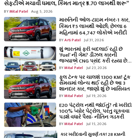
સેફ્ટીએ મચાવી ધમાલ, કિંમત માત્ર ₹5.70 લાખથી શરૂ”
BY
Mital Patel
Aug 5, 2026
મારુતિની ઓલ-ટાઇમ નંબર-1 કાર,
કિંમત ₹5 લાખથી ઓછી; છેલ્લા 6
મહિનામાં 64,747 લોકોએ ખરીદી
BY
Arti Patel
Jul 31, 2026
શું ભારતમાં ફરી બદલાઈ રહી છે
‘Fuel’ ની ગેમ? ડીઝલ કારની
જગ્યાએ CNG પસંદ કરી રહ્યા છે
કાર ખરીદનારાઓ
BY
Mital Patel
Jul 23, 2026
ફૂલ ટેન્ક પર ચાલશે 1300 KM! ટૂંક
સમયમાં લોન્ચ થઈ રહી છે આ 3
શાનદાર કાર, જાણો શું છે ખાસિયત
BY
Mital Patel
Jul 19, 2026
E20 પેટ્રોલ નથી જોઈતું? તો ખરીદો
100% પ્યોર પેટ્રોલ, પરંતુ ચૂકવવા
પડશે વધારે પૈસા- નીતિન ગડકરી
BY
Mital Patel
Jul 15, 2026
કાર ખરીદવાની સુવર્ણ તક! 28 KMની