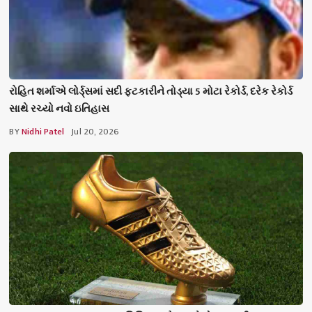
રોહિત શર્માએ લોર્ડ્સમાં સદી ફટકારીને તોડ્યા 5 મોટા રેકોર્ડ, દરેક રેકોર્ડ
સાથે રચ્યો નવો ઇતિહાસ
BY
Nidhi Patel
Jul 20, 2026