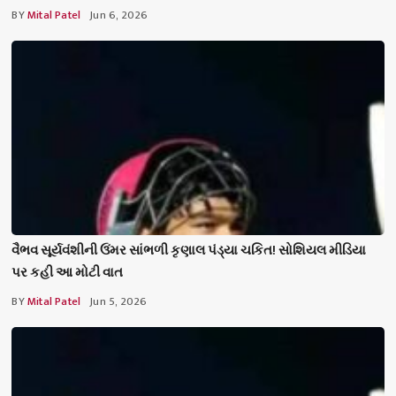
BY
Mital Patel
Jun 6, 2026
વૈભવ સૂર્યવંશીની ઉંમર સાંભળી કૃણાલ પંડ્યા ચકિત! સોશિયલ મીડિયા
પર કહી આ મોટી વાત
BY
Mital Patel
Jun 5, 2026