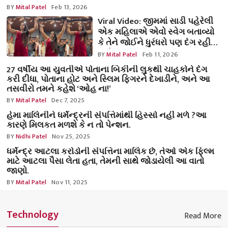
BY
Mital Patel
Feb 13, 2026
Viral Video: જીમમાં સાડી પહેરેલી
એક મહિલાએ એવો સ્વેગ બતાવ્યો
કે તેને જોઈને ધુરંધરો પણ દંગ રહી
જશે.
BY
Mital Patel
Feb 11, 2026
27 વર્ષીય આ યુવતીએ પોતાના બિકીની લુકથી ચાહકોને દંગ
કરી દીધા, પોતાના હોટ અને સ્લિમ ફિગરને દેખાડીને, અને આ
તસવીરો તમને કહેશે ‘ઓહ ના!’
BY
Mital Patel
Dec 7, 2025
હેમા માલિનીને ધર્મેન્દ્રની સંપત્તિમાંથી હિસ્સો નહીં મળે ?આ
કારણે મિલકત મળશે કે ન તો પેન્શન.
BY
Nidhi Patel
Nov 25, 2025
ધર્મેન્દ્ર આટલા કરોડોની સંપત્તિના માલિક છે, તેઓ એક ફિલ્મ
માટે આટલા પૈસા લેતા હતા, તેમની સાથે જોડાયેલી આ વાતો
જાણો.
BY
Mital Patel
Nov 11, 2025
Technology
Read More