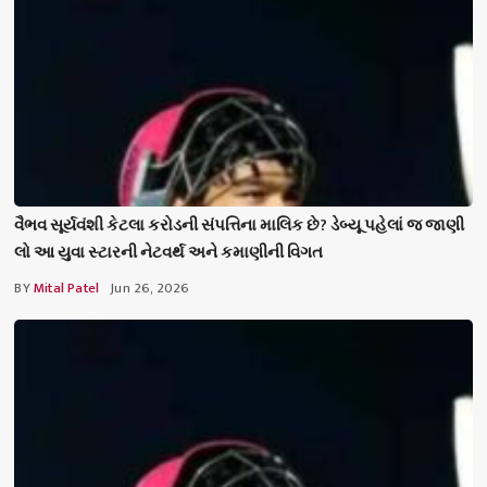
વૈભવ સૂર્યવંશી કેટલા કરોડની સંપત્તિના માલિક છે? ડેબ્યૂ પહેલાં જ જાણી
લો આ યુવા સ્ટારની નેટવર્થ અને કમાણીની વિગત
BY
Mital Patel
Jun 26, 2026