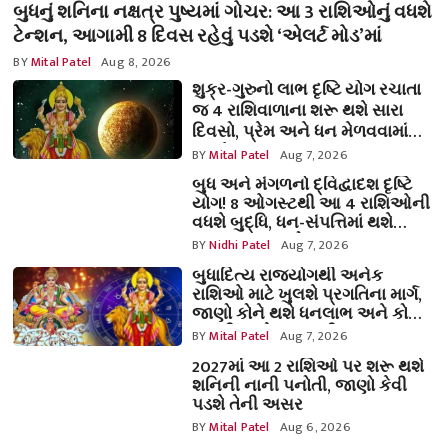
બુધનું શનિના નક્ષત્ર પુષ્યમાં ગોચર: આ 3 રાશિઓનું વધશે
ટેન્શન, આગામી 8 દિવસ રહેવું પડશે ‘એલર્ટ મોડ’માં
BY
Mital Patel
Aug 8, 2026
શુક્ર-ગુરુનો લાભ દૃષ્ટિ યોગ રચાતા
જ 4 રાશિવાળાના શરૂ થશે સારા
દિવસો, પ્રેમ અને ધન મેળવવામાં
મળશે સફળતા!
BY
Mital Patel
Aug 7, 2026
બુધ અને મંગળનો દ્વિદ્વાદશ દૃષ્ટિ
યોગ! 8 ઓગસ્ટથી આ 4 રાશિઓની
વધશે બુદ્ધિ, ધન-સંપત્તિમાં થશે
જબરદસ્ત વધારો
BY
Nidhi Patel
Aug 7, 2026
બુધાદિત્ય રાજયોગથી અનેક
રાશિઓ માટે ખુલશે પ્રગતિના માર્ગ,
જાણો કોને થશે ધનલાભ અને કોણે
રાખવી પડશે સાવધાની
BY
Mital Patel
Aug 7, 2026
2027માં આ 2 રાશિઓ પર શરૂ થશે
શનિની નાની પનોતી, જાણો કેવી
પડશે તેની અસર
BY
Mital Patel
Aug 6, 2026