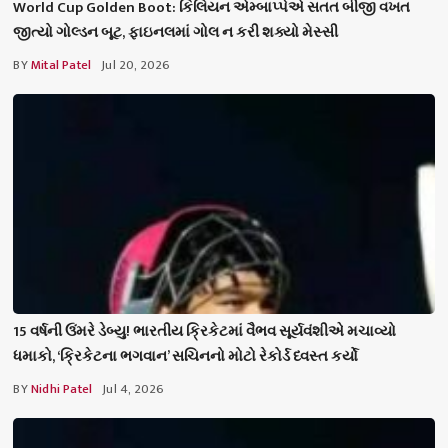
World Cup Golden Boot: કિલિયન એમ્બાપ્પેએ સતત બીજી વખત
જીત્યો ગોલ્ડન બૂટ, ફાઇનલમાં ગોલ ન કરી શક્યો મેસ્સી
BY
Mital Patel
Jul 20, 2026
15 વર્ષની ઉંમરે ડેબ્યુ! ભારતીય ક્રિકેટમાં વૈભવ સૂર્યવંશીએ મચાવ્યો
ધમાકો, ‘ક્રિકેટના ભગવાન’ સચિનનો મોટો રેકોર્ડ ધ્વસ્ત કર્યો
BY
Nidhi Patel
Jul 4, 2026