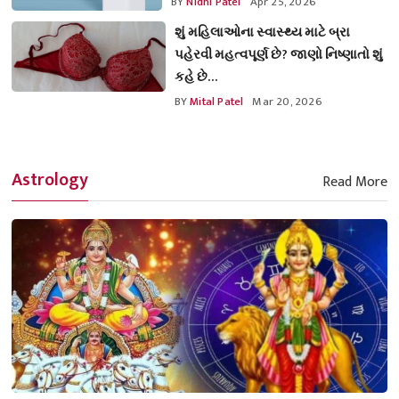
BY
Nidhi Patel
Apr 25, 2026
શું મહિલાઓના સ્વાસ્થ્ય માટે બ્રા
પહેરવી મહત્વપૂર્ણ છે? જાણો નિષ્ણાતો શું
કહે છે…
BY
Mital Patel
Mar 20, 2026
Astrology
Read More