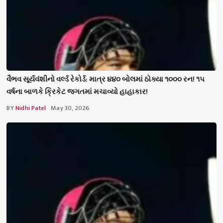
વૈભવ સૂર્યવંશીનો વર્લ્ડ રેકોર્ડ: માત્ર ૪૪૦ બોલમાં ઠોક્યા ૧૦૦૦ રન! ૧૫
વર્ષના બાળકે ક્રિકેટ જગતમાં મચાવ્યો હાહાકાર!
BY
Nidhi Patel
May 30, 2026