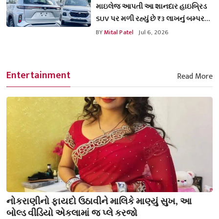
માઇલેજ આપતી આ શાનદાર હાઇબ્રિડ
SUV પર મળી રહ્યું છે ₹3 લાખનું બમ્પર
ડિસ્કાઉન્ટ
BY
Mital Patel
Jul 6, 2026
Entertainment
Read More
નોકરાણીનો ફાયદો ઉઠાવીને માલિકે માણ્યું સુખ, આ
બોલ્ડ વીડિયો એકલામાં જ પ્લે કરજો