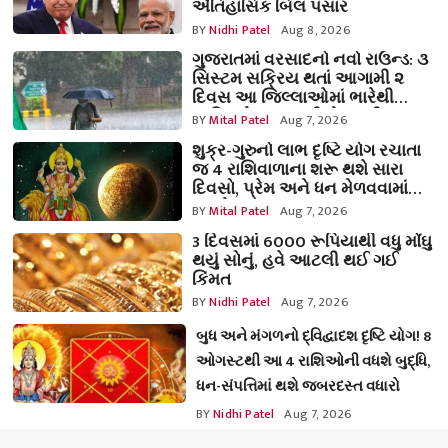
ઐતિહાસિક બિલ પસાર
BY
Nidhi Patel
Aug 8, 2026
ગુજરાતમાં વરસાદનો નવો રાઉન્ડ: ૩
સિસ્ટમ સક્રિય થતાં આગામી ૨
દિવસ આ જિલ્લાઓમાં ભારેથી
અતિભારે વરસાદની ચેતવણી
BY
Mital Patel
Aug 7, 2026
શુક્ર-ગુરુનો લાભ દૃષ્ટિ યોગ રચાતા
જ 4 રાશિવાળાના શરૂ થશે સારા
દિવસો, પ્રેમ અને ધન મેળવવામાં
મળશે સફળતા!
BY
Mital Patel
Aug 7, 2026
3 દિવસમાં 6000 રૂપિયાથી વધુ મોંઘુ
થયું સોનું, હવે આટલી થઈ ગઈ
કિંમત
BY
Nidhi Patel
Aug 7, 2026
બુધ અને મંગળનો દ્વિદ્વાદશ દૃષ્ટિ યોગ! 8
ઓગસ્ટથી આ 4 રાશિઓની વધશે બુદ્ધિ,
ધન-સંપત્તિમાં થશે જબરદસ્ત વધારો
BY
Nidhi Patel
Aug 7, 2026