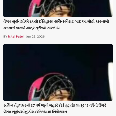
વૈભવ સૂર્યવંશીએ રચ્યો ઈતિહાસ! સચિન-વિરાટ બાદ આ મોટો કારનામો
કરનારો બન્યો માત્ર ત્રીજો ભારતીય
BY
Mital Patel
Jun 25, 2026
સચિન તેંડુલકરનો 37 વર્ષ જૂનો મહારેકોર્ડ તૂટ્યો! માત્ર 15 વર્ષની ઉંમરે
વૈભવ સૂર્યવંશીનું ટીમ ઈન્ડિયામાં સિલેક્શન