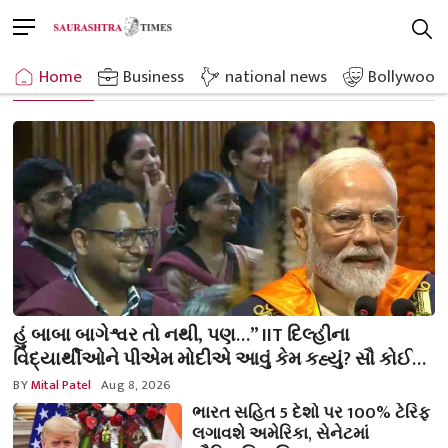
Skip
M
to
e
content
Trending
n
Home
Business
national news
Bollywood
Read More
u
B
u
t
t
o
n
હું બાબા બાગેશ્વર તો નથી, પણ…” IIT દિલ્હીના
વિદ્યાર્થીઓને પીએમ મોદીએ આવું કેમ કહ્યું? સૌ કોઈ
હસવા લાગ્યા
BY
Mital Patel
Aug 8, 2026
ભારત સહિત 5 દેશો પર 100% ટેરિફ
લગાવશે અમેરિકા, સેનેટમાં