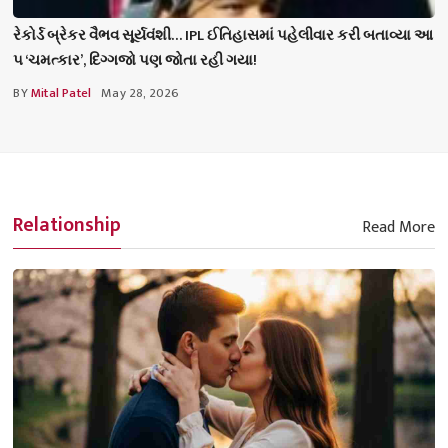
રેકોર્ડ બ્રેકર વૈભવ સૂર્યવંશી… IPL ઈતિહાસમાં પહેલીવાર કરી બતાવ્યા આ
૫ ‘ચમત્કાર’, દિગ્ગજો પણ જોતા રહી ગયા!
BY
Mital Patel
May 28, 2026
Relationship
Read More