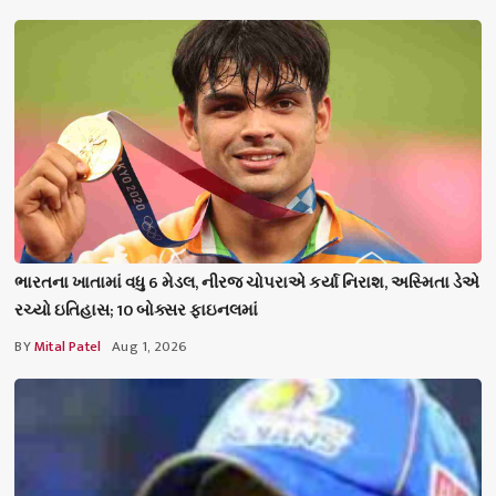
ભારતના ખાતામાં વધુ 6 મેડલ, નીરજ ચોપરાએ કર્યા નિરાશ, અસ્મિતા ડેએ
રચ્યો ઇતિહાસ; 10 બોક્સર ફાઇનલમાં
BY
Mital Patel
Aug 1, 2026