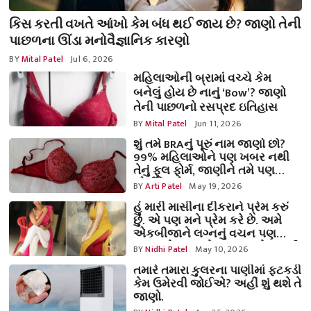
કિસ કરતી વખતે આંખો કેમ બંધ થઈ જાય છે? જાણો તેની
પાછળના ઊંડા મનોવૈજ્ઞાનિક કારણો
BY
Mital Patel
Jul 6, 2026
મહિલાઓની બ્રામાં વચ્ચે કેમ
બનેલું હોય છે નાનું ‘Bow’? જાણો
તેની પાછળનો રસપ્રદ ઇતિહાસ
BY
Mital Patel
Jun 11, 2026
શું તમે BRAનું પૂરું નામ જાણો છો?
99% મહિલાઓને પણ ખબર નથી
તેનું ફૂલ ફોર્મ, જાણીને તમે પણ
ચોંકી જશો!
BY
Arti Patel
May 19, 2026
હું મારી માસીના દીકરાને પ્રેમ કરું
છું. એ પણ મને પ્રેમ કરે છે. અમે
એકબીજાને લગ્નનું વચન પણ
આપ્યું છે. શું અમે લગ્નસંબંધે બંધાઈ
BY
Nidhi Patel
May 10, 2026
શકશું?
તમારે તમારા કુલરના પાણીમાં ફટકડી
કેમ ઉમેરવી જોઈએ? અહીં શું થશે તે
જાણો.