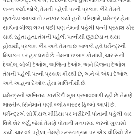
પછી, ધર્મેન્દ્રએ ૨ મે, ૧૯૮૦ના રોજ હેમા માલિની સાથે બીજા
લગ્ન કર્યા. જોકે, તેમની પહેલી પત્ની પ્રકાશ કૌરે તેમને
છૂટાછેડા આપવાનો ઇનકાર કર્યો હતો. પરિણામે, ધર્મેન્દ્ર હેમા
સાથેના બીજા લગ્ન પછી પણ તેમની પહેલી પત્ની પ્રકાશ કૌર
સાથે રહેતા હતા. તેમની પહેલી પત્નીથી છૂટાછેડા ન થયા
હોવાથી, પ્રકાશ કૌર અને તેમના છ બાળકો હવે ધર્મેન્દ્રની
મિલકત પર હક ધરાવે છે. તેમના છ બાળકોમાંથી, ચાર સની
દેઓલ, બોબી દેઓલ, અજિતા દેઓલ અને વિજયા દેઓલ
તેમની પહેલી પત્ની પ્રકાશ કૌરથી છે, અને બે એશા દેઓલ
અને આહના દેઓલ હેમા માલિનીથી છે.
ધર્મેન્દ્રની અભિનય કારકિર્દી ખૂબ પ્રભાવશાળી રહી છે. તેમણે
ભારતીય સિનેમાને ઘણી બ્લોકબસ્ટર ફિલ્મો આપી છે.
ધર્મેન્દ્રએ સોશિયલ મીડિયા પર ખરીદેલી પોતાની પહેલી કાર
વિશે શેર કર્યું, જેમાં તેમણે પોતાની મનપસંદ કારનો ખુલાસો
કર્યો. ચાર વર્ષ પહેલાં, તેમણે ઇન્સ્ટાગ્રામ પર એક વીડિયો શેર