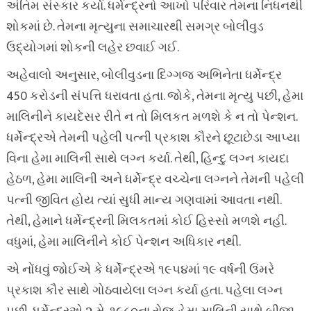
અંતિમ સંસ્કાર કર્યા. ધર્મેન્દ્રનો આખો પરિવાર તેમના નિધનથી
શોકમાં છે. તેમના મૃત્યુના સમાચારથી સમગ્ર બોલીવુડ
ઉદ્યોગમાં શોકની લહેર છવાઈ ગઈ.
અહેવાલો અનુસાર, બોલીવુડના દિગ્ગજ અભિનેતા ધર્મેન્દ્ર
450 કરોડની સંપત્તિ ધરાવતા હતા. જોકે, તેમના મૃત્યુ પછી, હેમા
માલિનીને કાયદેસર રીતે ન તો મિલકત મળશે કે ન તો પેન્શન.
ધર્મેન્દ્રએ તેમની પહેલી પત્ની પ્રકાશ કૌરને છૂટાછેડા આપ્યા
વિના હેમા માલિની સાથે લગ્ન કર્યા. તેથી, હિન્દુ લગ્ન કાયદા
હેઠળ, હેમા માલિની અને ધર્મેન્દ્ર વચ્ચેના લગ્નને તેમની પહેલી
પત્ની જીવિત હોય ત્યાં સુધી માન્ય ગણવામાં આવતા નથી.
તેથી, હેમાને ધર્મેન્દ્રની મિલકતમાં કોઈ હિસ્સો મળશે નહીં.
વધુમાં, હેમા માલિનીને કોઈ પેન્શન અધિકાર નથી.
એ નોંધવું જોઈએ કે ધર્મેન્દ્રએ ૧૯૫૪માં ૧૯ વર્ષની ઉંમરે
પ્રકાશ કૌર સાથે ગોઠવાયેલા લગ્ન કર્યા હતા. પહેલા લગ્ન