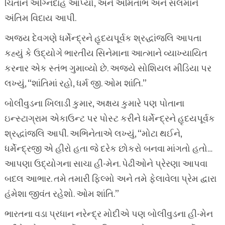
ચિતાને અગ્નિદાહ આપ્યો, અને અમિતાભ અને સલમાને
અંતિમ વિદાય આપી.
અજય દેવગણે ધર્મેન્દ્રને હૃદયપૂર્વક શ્રદ્ધાંજલિ આપતા
કહ્યું કે ઉદ્યોગે ભારતીય સિનેમાના આત્માને વ્યાખ્યાયિત
કરનાર એક સ્તંભ ગુમાવ્યો છે. અજયે સોશિયલ મીડિયા પર
લખ્યું, “શાંતિમાં રહો, ધર્મ જી. ઓમ શાંતિ.”
બોલીવુડના ખિલાડી કુમાર, અક્ષય કુમારે પણ પોતાના
ઇન્સ્ટાગ્રામ એકાઉન્ટ પર પોસ્ટ કરીને ધર્મેન્દ્રને હૃદયપૂર્વક
શ્રદ્ધાંજલિ આપી. અભિનેતાએ લખ્યું, “મોટા થઈને,
ધર્મેન્દ્રજી એ હીરો હતા જે દરેક છોકરો બનવા માંગતો હતો…
આપણા ઉદ્યોગના સાચા હી-મેન. પેઢીઓને પ્રેરણા આપવા
બદલ આભાર. તમે તમારી ફિલ્મો અને તમે ફેલાવેલા પ્રેમ દ્વારા
હંમેશા જીવંત રહેશો. ઓમ શાંતિ.”
ભારતના વડા પ્રધાન નરેન્દ્ર મોદીએ પણ બોલીવુડના હી-મેન