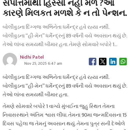
સંપત્તિમાંથી હિસ્સો નહીં મળે ?આ
કારણે મિલકત મળશે કે ન તો પેન્શન.
બોલીવુડના દિગ્ગજ અભિનેતા ધર્મેન્દ્ર હવે રહ્યા નથી.
બોલીવુડના “હી-મેન” ધર્મેન્દ્રનું 89 વર્ષની વયે અવસાન થયું છે.
તેઓ લાંબા સમયથી બીમાર હતા. તેમણે સોમવારે બપોરે 1…
Nidhi Patel
Nov 25, 2025 6:47 am
બોલીવુડના દિગ્ગજ અભિનેતા ધર્મેન્દ્ર હવે રહ્યા નથી.
બોલીવુડના “હી-મેન” ધર્મેન્દ્રનું 89 વર્ષની વયે અવસાન થયું છે.
તેઓ લાંબા સમયથી બીમાર હતા.
તેમણે સોમવારે બપોરે 1 વાગ્યે મુંબઈના જુહુ સ્થિત તેમના
નિવાસસ્થાને અંતિમ શ્વાસ લીધા. તેમના 90મા જન્મદિવસના 15
દિવસ પહેલા જ તેમનું અવસાન થયું. તેમના પુત્ર સની દેઓલે