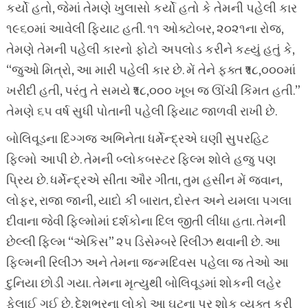
કર્યો હતો, જેમાં તેમણે ખુલાસો કર્યો હતો કે તેમની પહેલી કાર
૧૯૬૦માં આવેલી ફિયાટ હતી. ૧૧ ઓક્ટોબર, ૨૦૨૧ના રોજ,
તેમણે તેમની પહેલી કારનો ફોટો અપલોડ કરીને કહ્યું હતું કે,
“જુઓ મિત્રો, આ મારી પહેલી કાર છે. મેં તેને ફક્ત ₹૧૮,૦૦૦માં
ખરીદી હતી, પરંતુ તે સમયે ₹૧૮,૦૦૦ ખૂબ જ ઊંચી કિંમત હતી.”
તેમણે ૬૫ વર્ષ સુધી પોતાની પહેલી ફિયાટ જાળવી રાખી છે.
બોલિવૂડના દિગ્ગજ અભિનેતા ધર્મેન્દ્રએ ઘણી સુપરહિટ
ફિલ્મો આપી છે. તેમની બ્લોકબસ્ટર ફિલ્મ શોલે હજુ પણ
પ્રિય છે. ધર્મેન્દ્રએ સીતા ઔર ગીતા, તુમ હસીન મેં જવાન,
લોફર, રાજા જાની, યાદો કી બારાત, દોસ્ત અને યમલા પગલા
દીવાના જેવી ફિલ્મોમાં દર્શકોના દિલ જીતી લીધા હતા. તેમની
છેલ્લી ફિલ્મ “એકિસ” ૨૫ ડિસેમ્બરે રિલીઝ થવાની છે. આ
ફિલ્મની રિલીઝ અને તેમના જન્મદિવસ પહેલા જ તેઓ આ
દુનિયા છોડી ગયા. તેમના મૃત્યુથી બોલિવૂડમાં શોકની લહેર
ફેલાઈ ગઈ છે. દેશભરના લોકો આ ઘટના પર શોક વ્યક્ત કરી