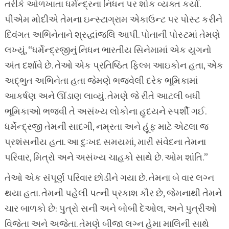
તરીકે ઓળખાતા ધર્મેન્દ્રના નિધન પર શોક વ્યક્ત કર્યો.
પીએમ મોદીએ તેમના ઇન્સ્ટાગ્રામ એકાઉન્ટ પર પોસ્ટ કરીને
દિવંગત અભિનેતાને શ્રદ્ધાંજલિ આપી. પોતાની પોસ્ટમાં તેમણે
લખ્યું, “ધર્મેન્દ્રજીનું નિધન ભારતીય સિનેમામાં એક યુગનો
અંત દર્શાવે છે. તેઓ એક પ્રતિષ્ઠિત ફિલ્મ આઇકોન હતા, એક
અદ્ભુત અભિનેતા હતા જેમણે ભજવેલી દરેક ભૂમિકામાં
આકર્ષણ અને ઊંડાણ લાવ્યું. તેમણે જે રીતે આટલી બધી
ભૂમિકાઓ ભજવી તે અસંખ્ય લોકોના હૃદયને સ્પર્શી ગઈ.
ધર્મેન્દ્રજી તેમની સાદગી, નમ્રતા અને હૂંફ માટે એટલા જ
પ્રશંસનીય હતા. આ દુઃખદ સમયમાં, મારી સંવેદના તેમના
પરિવાર, મિત્રો અને અસંખ્ય ચાહકો સાથે છે. ઓમ શાંતિ.”
તેઓ એક સંપૂર્ણ પરિવાર છોડીને ગયા છે. તેમના બે વાર લગ્ન
થયા હતા. તેમની પહેલી પત્ની પ્રકાશ કૌર છે, જેમનાથી તેમને
ચાર બાળકો છે: પુત્રો સની અને બોબી દેઓલ, અને પુત્રીઓ
વિજેતા અને અજેતા. તેમણે બીજા લગ્ન હેમા માલિની સાથે