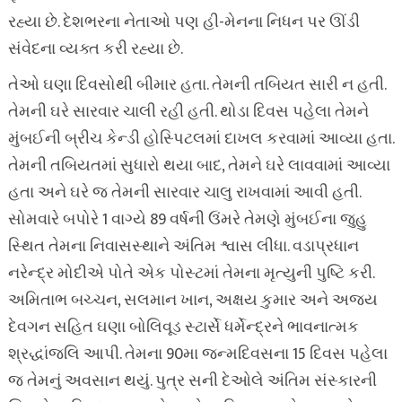
રહ્યા છે. દેશભરના નેતાઓ પણ હી-મેનના નિધન પર ઊંડી
સંવેદના વ્યક્ત કરી રહ્યા છે.
તેઓ ઘણા દિવસોથી બીમાર હતા. તેમની તબિયત સારી ન હતી.
તેમની ઘરે સારવાર ચાલી રહી હતી. થોડા દિવસ પહેલા તેમને
મુંબઈની બ્રીચ કેન્ડી હોસ્પિટલમાં દાખલ કરવામાં આવ્યા હતા.
તેમની તબિયતમાં સુધારો થયા બાદ, તેમને ઘરે લાવવામાં આવ્યા
હતા અને ઘરે જ તેમની સારવાર ચાલુ રાખવામાં આવી હતી.
સોમવારે બપોરે 1 વાગ્યે 89 વર્ષની ઉંમરે તેમણે મુંબઈના જુહુ
સ્થિત તેમના નિવાસસ્થાને અંતિમ શ્વાસ લીધા. વડાપ્રધાન
નરેન્દ્ર મોદીએ પોતે એક પોસ્ટમાં તેમના મૃત્યુની પુષ્ટિ કરી.
અમિતાભ બચ્ચન, સલમાન ખાન, અક્ષય કુમાર અને અજય
દેવગન સહિત ઘણા બોલિવૂડ સ્ટાર્સે ધર્મેન્દ્રને ભાવનાત્મક
શ્રદ્ધાંજલિ આપી. તેમના 90મા જન્મદિવસના 15 દિવસ પહેલા
જ તેમનું અવસાન થયું. પુત્ર સની દેઓલે અંતિમ સંસ્કારની