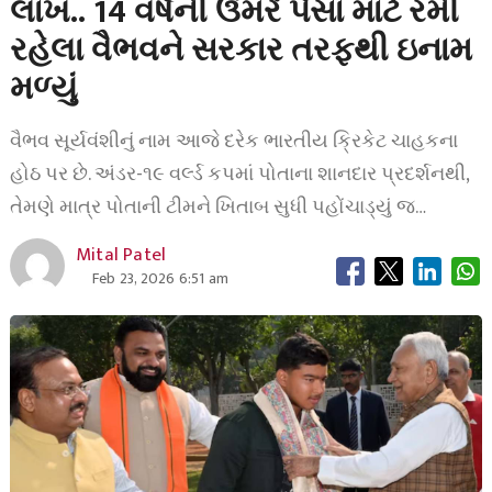
લાખ.. 14 વર્ષની ઉંમરે પૈસા માટે રમી
રહેલા વૈભવને સરકાર તરફથી ઇનામ
મળ્યું
વૈભવ સૂર્યવંશીનું નામ આજે દરેક ભારતીય ક્રિકેટ ચાહકના
હોઠ પર છે. અંડર-૧૯ વર્લ્ડ કપમાં પોતાના શાનદાર પ્રદર્શનથી,
તેમણે માત્ર પોતાની ટીમને ખિતાબ સુધી પહોંચાડ્યું જ…
Mital Patel
Feb 23, 2026 6:51 am