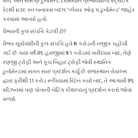
મેચ’ અને સમગ્ર ટુર્નામેન્ટ દરમિયાન પ્રભાવશાળી સ્ટ્રાઇક
રેટથી ૪૩૯ રન બનાવવા બદલ ‘પ્લેયર ઓફ ધ ટુર્નામેન્ટ’ જાહેર
કરવામાં આવ્યો હતો.
વૈભવની કુલ સંપત્તિ કેટલી છે?
વૈભવ સૂર્યવંશીની કુલ સંપત્તિ હવે ₹૫ કરોડની નજીક પહોંચી
ગઈ છે. ગયા વર્ષે IPL હરાજીમાં ₹૧.૧ કરોડમાં ખરીદાયા બાદ, તેણે
રણજી ટ્રોફી અને કૂચ બિહાર ટ્રોફી જેવી સ્થાનિક
ટુર્નામેન્ટમાં સતત સારું પ્રદર્શન કર્યું છે. રાજસ્થાન રોયલ્સ
દ્વારા ફરીથી 1.1 કરોડ રૂપિયામાં રિટેન કર્યા બાદ, તે આગામી IPL
સીઝનમાં પણ પોતાની બેટિંગ કૌશલ્યનું પ્રદર્શન કરતો જોવા
મળશે.