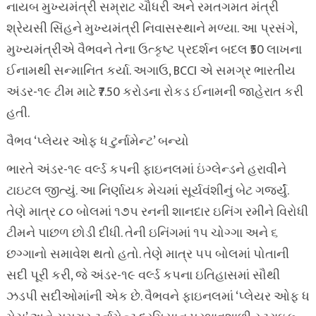
નાયબ મુખ્યમંત્રી સમ્રાટ ચૌધરી અને રમતગમત મંત્રી
શ્રેયસી સિંહને મુખ્યમંત્રી નિવાસસ્થાને મળ્યા. આ પ્રસંગે,
મુખ્યમંત્રીએ વૈભવને તેના ઉત્કૃષ્ટ પ્રદર્શન બદલ ₹50 લાખના
ઈનામથી સન્માનિત કર્યા. અગાઉ, BCCI એ સમગ્ર ભારતીય
અંડર-૧૯ ટીમ માટે ₹7.50 કરોડના રોકડ ઈનામની જાહેરાત કરી
હતી.
વૈભવ ‘પ્લેયર ઓફ ધ ટુર્નામેન્ટ’ બન્યો
ભારતે અંડર-૧૯ વર્લ્ડ કપની ફાઇનલમાં ઇંગ્લેન્ડને હરાવીને
ટાઇટલ જીત્યું. આ નિર્ણાયક મેચમાં સૂર્યવંશીનું બેટ ગર્જ્યું.
તેણે માત્ર ૮૦ બોલમાં ૧૭૫ રનની શાનદાર ઇનિંગ રમીને વિરોધી
ટીમને પાછળ છોડી દીધી. તેની ઇનિંગમાં ૧૫ ચોગ્ગા અને ૬
છગ્ગાનો સમાવેશ થતો હતો. તેણે માત્ર ૫૫ બોલમાં પોતાની
સદી પૂરી કરી, જે અંડર-૧૯ વર્લ્ડ કપના ઇતિહાસમાં સૌથી
ઝડપી સદીઓમાંની એક છે. વૈભવને ફાઇનલમાં ‘પ્લેયર ઓફ ધ