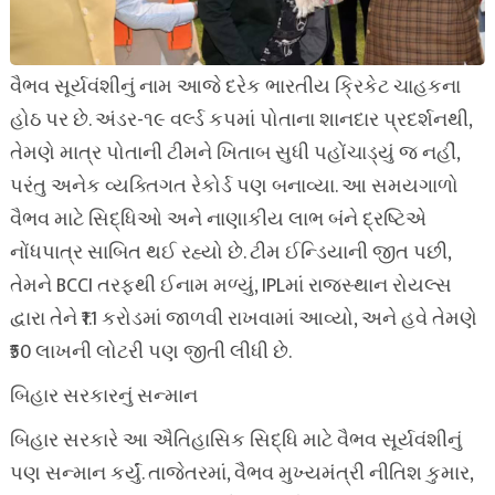
વૈભવ સૂર્યવંશીનું નામ આજે દરેક ભારતીય ક્રિકેટ ચાહકના
હોઠ પર છે. અંડર-૧૯ વર્લ્ડ કપમાં પોતાના શાનદાર પ્રદર્શનથી,
તેમણે માત્ર પોતાની ટીમને ખિતાબ સુધી પહોંચાડ્યું જ નહીં,
પરંતુ અનેક વ્યક્તિગત રેકોર્ડ પણ બનાવ્યા. આ સમયગાળો
વૈભવ માટે સિદ્ધિઓ અને નાણાકીય લાભ બંને દ્રષ્ટિએ
નોંધપાત્ર સાબિત થઈ રહ્યો છે. ટીમ ઈન્ડિયાની જીત પછી,
તેમને BCCI તરફથી ઈનામ મળ્યું, IPLમાં રાજસ્થાન રોયલ્સ
દ્વારા તેને ₹1.1 કરોડમાં જાળવી રાખવામાં આવ્યો, અને હવે તેમણે
₹50 લાખની લોટરી પણ જીતી લીધી છે.
બિહાર સરકારનું સન્માન
બિહાર સરકારે આ ઐતિહાસિક સિદ્ધિ માટે વૈભવ સૂર્યવંશીનું
પણ સન્માન કર્યું. તાજેતરમાં, વૈભવ મુખ્યમંત્રી નીતિશ કુમાર,