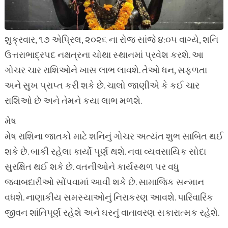
શુક્રવાર, ૧૭ એપ્રિલ, ૨૦૨૬ ના રોજ સાંજે ૪:૦૫ વાગ્યે, શનિ
ઉત્તરાભાદ્રપદ નક્ષત્રના ચોથા સ્થાનમાં પ્રવેશ કરશે. આ
ગોચર ચાર રાશિઓને ખાસ લાભ લાવશે. તેઓ ધન, સફળતા
અને સુખ પ્રાપ્ત કરી શકે છે. ચાલો જાણીએ કે કઈ ચાર
રાશિઓ છે અને તેમને કયા લાભ મળશે.
મેષ
મેષ રાશિના જાતકો માટે શનિનું ગોચર અત્યંત શુભ સાબિત થઈ
શકે છે. બાકી રહેલા કાર્યો પૂર્ણ થશે. નવા વ્યવસાયિક સોદા
સુરક્ષિત થઈ શકે છે. વતનીઓને કાર્યસ્થળ પર વધુ
જવાબદારીઓ સોંપવામાં આવી શકે છે. સામાજિક સન્માન
વધશે. નાણાકીય સમસ્યાઓનું નિરાકરણ આવશે. પારિવારિક
જીવન શાંતિપૂર્ણ રહેશે અને ઘરનું વાતાવરણ સકારાત્મક રહેશે.