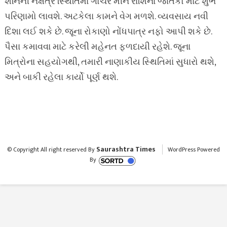
શનિની નક્ષત્ર સ્થિતિમાં ગોચર મીન રાશિના જાતકો માટે શુભ
પરિણામો લાવશે. અટકેલા કામને વેગ મળશે. વ્યવસાય નવી
દિશા લઈ શકે છે. જૂના રોકાણો નોંધપાત્ર નફો આપી શકે છે.
પૈસા કમાવવા માટે કરેલી મહેનત ફળદાયી રહેશે. જૂના
મિત્રોના સહયોગથી, તમારી નાણાકીય સ્થિતિમાં સુધારો થશે,
અને બાકી રહેલા કાર્યો પૂર્ણ થશે.
Saurashtra Times
© Copyright All right reserved By
WordPress Powered
By