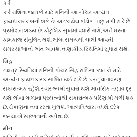
કર્ક
કર્ક રાશિના જાતકો માટે શનિની આ ગોચર અત્યંત
ફાયદાકારક બની શકે છે. અટકાયેલ ભંડોળ પાછું મળી શકે છે.
પ્રમોશન શક્ય છે. કૌટુંબિક સુખમાં વધારો થશે, અને ઘરના
કામકાજ સંતુલિત થશે. લાંબા સમયથી ચાલી આવતી
સમસ્યાઓનો અંત આવશે. નાણાકીય સ્થિતિમાં સુધારો થશે.
સિંહ
નક્ષત્ર સ્થિતિમાં શનિની ગોચર સિંહ રાશિના જાતકો માટે
અત્યંત ફાયદાકારક સાબિત થઈ શકે છે. ઘરનું વાતાવરણ
સકારાત્મક રહેશે. સ્વાસ્થ્યમાં સુધારો થશે. માનસિક તણાવ દૂર
થશે. લાંબા ગાળાના પ્રયત્નોથી સકારાત્મક પરિણામો મળી શકે
છે. રોકાણના નવા રસ્તા ખુલશે. આત્મવિશ્વાસ વધશે. દરેક
જગ્યાએ સફળતાની અપેક્ષા છે.
મીન