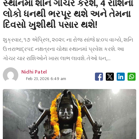
સ્થાનમાં શનિ ગોચર કરશે, 4 રાશિના
લોકો ધનથી ભરપૂર થશે અને તેમના
દિવસો ખુશીથી પસાર થશે!
શુક્રવાર, ૧૭ એપ્રિલ, ૨૦૨૬ ના રોજ સાંજે ૪:૦૫ વાગ્યે, શનિ
ઉત્તરાભાદ્રપદ નક્ષત્રના ચોથા સ્થાનમાં પ્રવેશ કરશે. આ
ગોચર ચાર રાશિઓને ખાસ લાભ લાવશે. તેઓ ધન,…
Nidhi Patel
Feb 23, 2026 6:49 am