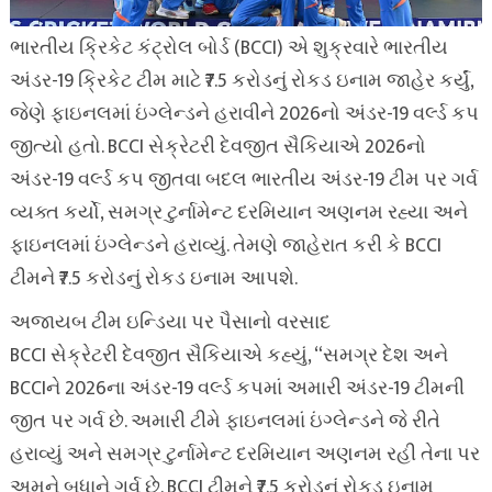
ભારતીય ક્રિકેટ કંટ્રોલ બોર્ડ (BCCI) એ શુક્રવારે ભારતીય
અંડર-19 ક્રિકેટ ટીમ માટે ₹7.5 કરોડનું રોકડ ઇનામ જાહેર કર્યું,
જેણે ફાઇનલમાં ઇંગ્લેન્ડને હરાવીને 2026નો અંડર-19 વર્લ્ડ કપ
જીત્યો હતો. BCCI સેક્રેટરી દેવજીત સૈકિયાએ 2026નો
અંડર-19 વર્લ્ડ કપ જીતવા બદલ ભારતીય અંડર-19 ટીમ પર ગર્વ
વ્યક્ત કર્યો, સમગ્ર ટુર્નામેન્ટ દરમિયાન અણનમ રહ્યા અને
ફાઇનલમાં ઇંગ્લેન્ડને હરાવ્યું. તેમણે જાહેરાત કરી કે BCCI
ટીમને ₹7.5 કરોડનું રોકડ ઇનામ આપશે.
અજાયબ ટીમ ઇન્ડિયા પર પૈસાનો વરસાદ
BCCI સેક્રેટરી દેવજીત સૈકિયાએ કહ્યું, “સમગ્ર દેશ અને
BCCIને 2026ના અંડર-19 વર્લ્ડ કપમાં અમારી અંડર-19 ટીમની
જીત પર ગર્વ છે. અમારી ટીમે ફાઇનલમાં ઇંગ્લેન્ડને જે રીતે
હરાવ્યું અને સમગ્ર ટુર્નામેન્ટ દરમિયાન અણનમ રહી તેના પર
અમને બધાને ગર્વ છે. BCCI ટીમને ₹7.5 કરોડનું રોકડ ઇનામ