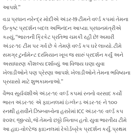
આપશે.”
વડા પ્રધાન નરેન્દ્ર મોદીએ અંડર-19 ટીમને વર્લ્ડ કપમાં તેમના
ઉત્કૃષ્ટ પ્રદર્શન બદલ અભિનંદન આપ્યા. પ્રધાનમંત્રીએ
કહ્યું, “ભારતની ક્રિકેટ પ્રતિભા ચમકી રહી છે! અમારી
અંડર-૧૯ ટીમ પર ગર્વ છે કે તેમણે વર્લ્ડ કપ ઘરે લાવ્યો. ટીમે
સમગ્ર ટુર્નામેન્ટ દરમિયાન ખૂબ જ સારું પ્રદર્શન કર્યું અને
અસાધારણ કૌશલ્ય દર્શાવ્યું. આ વિજય ઘણા યુવા
ખેલાડીઓને પણ પ્રેરણા આપશે. ખેલાડીઓને તેમના ભવિષ્યના
પ્રયાસો માટે શુભકામનાઓ.”
વૈભવ સૂર્યવંશીએ અંડર-૧૯ વર્લ્ડ કપમાં રનનો વરસાદ કર્યો
ભારત અંડર-૧૯ એ ફાઇનલમાં ઇંગ્લેન્ડ અંડર-૧૯ ને ૧૦૦
રનથી હરાવીને ઝિમ્બાબ્વેના હરારેમાં ICC અંડર-૧૯ વર્લ્ડ કપ
૨૦૨૬ જીત્યો, જે તેમનો છઠ્ઠો ખિતાબ હતો. યુવા ભારતીય ટીમે
આ હાઇ-વોલ્ટેજ ફાઇનલમાં રેકોર્ડબ્રેક પ્રદર્શન કર્યું. પ્રથમ