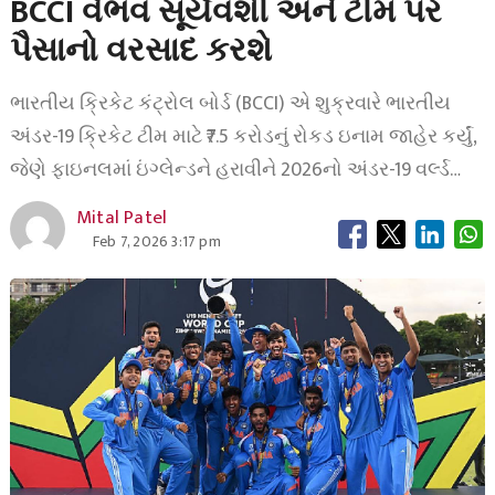
BCCI વૈભવ સૂર્યવંશી અને ટીમ પર
પૈસાનો વરસાદ કરશે
ભારતીય ક્રિકેટ કંટ્રોલ બોર્ડ (BCCI) એ શુક્રવારે ભારતીય
અંડર-19 ક્રિકેટ ટીમ માટે ₹7.5 કરોડનું રોકડ ઇનામ જાહેર કર્યું,
જેણે ફાઇનલમાં ઇંગ્લેન્ડને હરાવીને 2026નો અંડર-19 વર્લ્ડ…
Mital Patel
Feb 7, 2026 3:17 pm