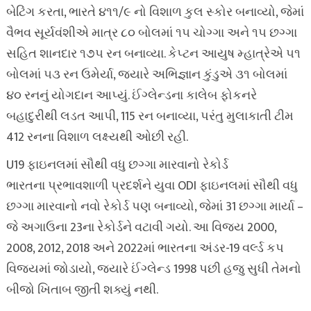
બેટિંગ કરતા, ભારતે ૪૧૧/૯ નો વિશાળ કુલ સ્કોર બનાવ્યો, જેમાં
વૈભવ સૂર્યવંશીએ માત્ર ૮૦ બોલમાં ૧૫ ચોગ્ગા અને ૧૫ છગ્ગા
સહિત શાનદાર ૧૭૫ રન બનાવ્યા. કેપ્ટન આયુષ મ્હાત્રેએ ૫૧
બોલમાં ૫૩ રન ઉમેર્યા, જ્યારે અભિજ્ઞાન કુંડુએ ૩૧ બોલમાં
૪૦ રનનું યોગદાન આપ્યું. ઈંગ્લેન્ડના કાલેબ ફોકનરે
બહાદુરીથી લડત આપી, 115 રન બનાવ્યા, પરંતુ મુલાકાતી ટીમ
412 રનના વિશાળ લક્ષ્યથી ઓછી રહી.
U19 ફાઇનલમાં સૌથી વધુ છગ્ગા મારવાનો રેકોર્ડ
ભારતના પ્રભાવશાળી પ્રદર્શને યુવા ODI ફાઇનલમાં સૌથી વધુ
છગ્ગા મારવાનો નવો રેકોર્ડ પણ બનાવ્યો, જેમાં 31 છગ્ગા માર્યા –
જે અગાઉના 23ના રેકોર્ડને વટાવી ગયો. આ વિજય 2000,
2008, 2012, 2018 અને 2022માં ભારતના અંડર-19 વર્લ્ડ કપ
વિજયમાં જોડાયો, જ્યારે ઈંગ્લેન્ડ 1998 પછી હજુ સુધી તેમનો
બીજો ખિતાબ જીતી શક્યું નથી.