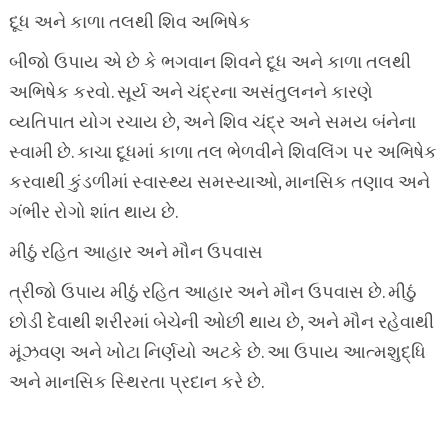
દૂધ અને કાળા તલથી શિવ અભિષેક
બીજો ઉપાય એ છે કે ભગવાન શિવને દૂધ અને કાળા તલથી
અભિષેક કરવો. સૂર્ય અને ચંદ્રના અસંતુલનને કારણે
વ્યતિપાત યોગ રચાય છે, અને શિવ ચંદ્ર અને સમય બંનેના
સ્વામી છે. કાચા દૂધમાં કાળા તલ ભેળવીને શિવલિંગ પર અભિષેક
કરવાથી કુંડળીમાં સ્વાસ્થ્ય સમસ્યાઓ, માનસિક તણાવ અને
ગંભીર રોગો શાંત થાય છે.
મીઠું રહિત આહાર અને મૌન ઉપવાસ
ત્રીજો ઉપાય મીઠું રહિત આહાર અને મૌન ઉપવાસ છે. મીઠું
છોડી દેવાથી શરીરમાં બેચેની ઓછી થાય છે, અને મૌન રહેવાથી
મૂંઝવણ અને ખોટા નિર્ણયો અટકે છે. આ ઉપાય આત્મશુદ્ધિ
અને માનસિક સ્થિરતા પ્રદાન કરે છે.