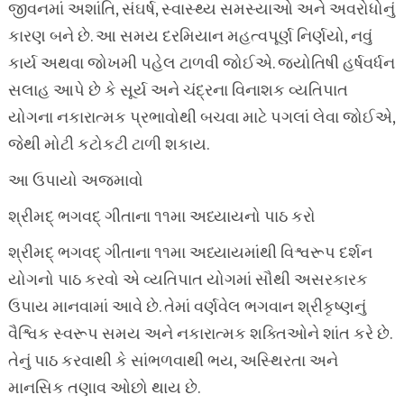
જીવનમાં અશાંતિ, સંઘર્ષ, સ્વાસ્થ્ય સમસ્યાઓ અને અવરોધોનું
કારણ બને છે. આ સમય દરમિયાન મહત્વપૂર્ણ નિર્ણયો, નવું
કાર્ય અથવા જોખમી પહેલ ટાળવી જોઈએ. જ્યોતિષી હર્ષવર્ધન
સલાહ આપે છે કે સૂર્ય અને ચંદ્રના વિનાશક વ્યતિપાત
યોગના નકારાત્મક પ્રભાવોથી બચવા માટે પગલાં લેવા જોઈએ,
જેથી મોટી કટોકટી ટાળી શકાય.
આ ઉપાયો અજમાવો
શ્રીમદ્ ભગવદ્ ગીતાના ૧૧મા અધ્યાયનો પાઠ કરો
શ્રીમદ્ ભગવદ્ ગીતાના ૧૧મા અધ્યાયમાંથી વિશ્વરૂપ દર્શન
યોગનો પાઠ કરવો એ વ્યતિપાત યોગમાં સૌથી અસરકારક
ઉપાય માનવામાં આવે છે. તેમાં વર્ણવેલ ભગવાન શ્રીકૃષ્ણનું
વૈશ્વિક સ્વરૂપ સમય અને નકારાત્મક શક્તિઓને શાંત કરે છે.
તેનું પાઠ કરવાથી કે સાંભળવાથી ભય, અસ્થિરતા અને
માનસિક તણાવ ઓછો થાય છે.