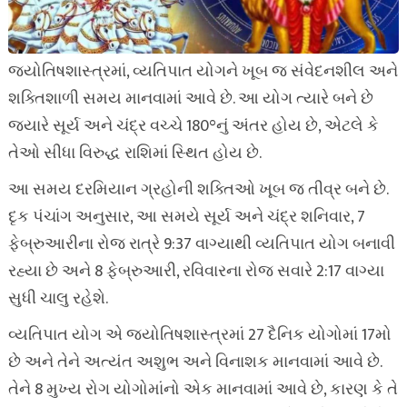
જ્યોતિષશાસ્ત્રમાં, વ્યતિપાત યોગને ખૂબ જ સંવેદનશીલ અને
શક્તિશાળી સમય માનવામાં આવે છે. આ યોગ ત્યારે બને છે
જ્યારે સૂર્ય અને ચંદ્ર વચ્ચે 180°નું અંતર હોય છે, એટલે કે
તેઓ સીધા વિરુદ્ધ રાશિમાં સ્થિત હોય છે.
આ સમય દરમિયાન ગ્રહોની શક્તિઓ ખૂબ જ તીવ્ર બને છે.
દૃક પંચાંગ અનુસાર, આ સમયે સૂર્ય અને ચંદ્ર શનિવાર, 7
ફેબ્રુઆરીના રોજ રાત્રે 9:37 વાગ્યાથી વ્યતિપાત યોગ બનાવી
રહ્યા છે અને 8 ફેબ્રુઆરી, રવિવારના રોજ સવારે 2:17 વાગ્યા
સુધી ચાલુ રહેશે.
વ્યતિપાત યોગ એ જ્યોતિષશાસ્ત્રમાં 27 દૈનિક યોગોમાં 17મો
છે અને તેને અત્યંત અશુભ અને વિનાશક માનવામાં આવે છે.
તેને 8 મુખ્ય રોગ યોગોમાંનો એક માનવામાં આવે છે, કારણ કે તે