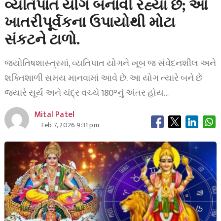
વ્યતિપાત યોગ બનાવી રહ્યા છે; આ
ખાતરીપૂર્વકના ઉપાયોથી મોટા
સંકટને ટાળો.
જ્યોતિષશાસ્ત્રમાં, વ્યતિપાત યોગને ખૂબ જ સંવેદનશીલ અને
શક્તિશાળી સમય માનવામાં આવે છે. આ યોગ ત્યારે બને છે
જ્યારે સૂર્ય અને ચંદ્ર વચ્ચે 180°નું અંતર હોય…
Mital Patel
Feb 7, 2026 9:31 pm