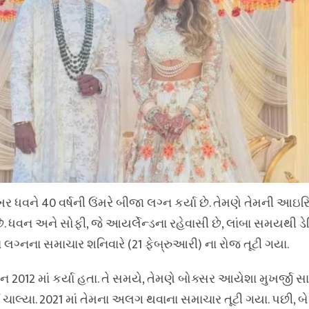
ર ધવને 40 વર્ષની ઉંમરે બીજા લગ્ન કર્યા છે. તેમણે તેમની આઇરિશ
ે. ધવન અને સોફી, જે આયર્લેન્ડના રહેવાસી છે, લાંબા સમયથી ડેટ
ગ્નના સમાચાર શનિવારે (21 ફેબ્રુઆરી) ના રોજ તૂટી ગયા.
ન 2012 માં કર્યા હતા. તે સમયે, તેમણે બોક્સર આયેશા મુખર્જી સા
 ચાલ્યા. 2021 માં તેમના અલગ થવાના સમાચાર તૂટી ગયા. પછી, બે 