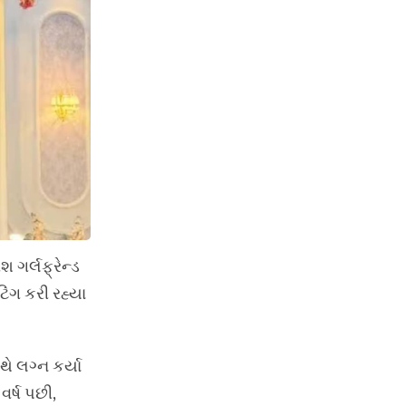
 ગર્લફ્રેન્ડ
િંગ કરી રહ્યા
થે લગ્ન કર્યા
વર્ષ પછી,