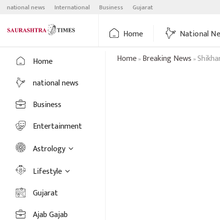
Skip
national news
International
Business
Gujarat
to
content
Home
National N
Home
Breaking News
Shikha
»
»
Home
national news
Business
Entertainment
Astrology
Lifestyle
Gujarat
Ajab Gajab