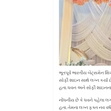
ભૂતપૂર્વ ભારતીય બેટ્સમેન શિખ
સોફી શાઇન સાથે લગ્ન કર્યા છ
હતા. ધવન અને સોફી શાઇનના લ
નોંધનીય છે કે ધવને પહેલા લગ્
હતા. તેમના લગ્ન ફક્ત નવ વર્ષ