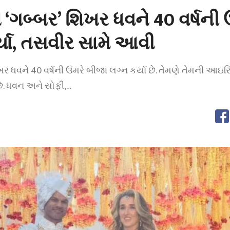
 ‘ગબ્બર’ શિખર ધવને 40 વર્ષની ઉ
્યા, તસવીર સામે આવી
ર ધવને 40 વર્ષની ઉંમરે બીજા લગ્ન કર્યા છે. તેમણે તેમની આઇરિશ
છે. ધવન અને સોફી,…