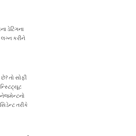
ના ડેટિંગના
 લગ્ન કરીને
છે? તો સોફી
્સ્ટિટ્યૂટ
ેનેજમેન્ટનો
સિડેન્ટ તરીકે