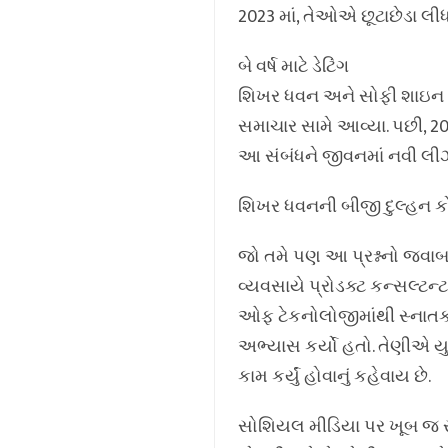
2023 માં, તેઓએ છૂટાછેડા લીધ
બે વર્ષ માટે ડેટિંગ
શિખર ધવન અને સોફી શાઇન લગભગ
સમાચાર સામે આવ્યા. પછી, 20
આ સંબંધને જીવનમાં નવી લી
શિખર ધવનની બીજી દુલ્હન ક
જો તમે પણ આ પ્રશ્નનો જવાબ
વ્યવસાયે પ્રોડક્ટ કન્સલ્ટન્ટ
ઓફ ટેકનોલોજીમાંથી સ્નાતક થ
અભ્યાસ કર્યો હતો. તેણીએ યુએઈ
કામ કર્યું હોવાનું કહેવાય છે.
સોશિયલ મીડિયા પર ખૂબ જ 