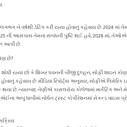
ા.
 બે વર્ષથી ડેટિંગ કરી રહ્યા હોવાનું કહેવાય છે. 2024 માં તેમ
25 ની આસપાસ તેમના સંબંધની પુષ્ટિ થઈ. હવે, 2026 માં, તેઓએ
ઝ આપી છે.
ોણ છે?
 શોધી રહ્યા છો કે શિખર ધવનની બીજી દુલ્હન, સોફી શાઇન કોણ 
 હોવાનું કહેવાય છે. મીડિયા રિપોર્ટ્સ અનુસાર, સોફીએ લિમેરિક ઇન
યા છે. ત્યારબાદ તેણીએ કાસલરોય કોલેજમાં માર્કેટિંગ અને મ
ના અબુ ધાબીમાં નોર્ધન ટ્રસ્ટ કોર્પોરેશનમાં સેકન્ડ વાઇસ પ્રે
સક્રિય