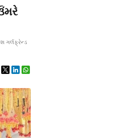
ંમરે
 ગર્લફ્રેન્ડ