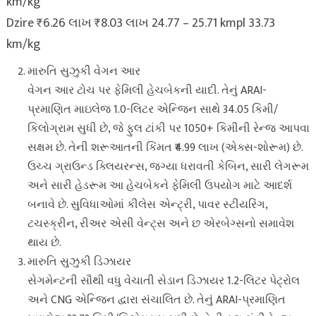
km/kg
Dzire ₹6.26 લાખ ₹8.03 લાખ 24.77 – 25.71 kmpl 33.73
km/kg
મારુતિ સુઝુકી વેગન આર
વેગન આર ટોચ પર ફેમિલી હેચબેકની યાદી. તેનું ARAI-
પ્રમાણિત માઇલેજ 1.0-લિટર એન્જિન સાથે 34.05 કિમી/
કિલોગ્રામ સુધી છે, જે ફુલ ટાંકી પર 1050+ કિમીની રેન્જ આપવા
સક્ષમ છે. તેની શરૂઆતની કિંમત ₹4.99 લાખ (એક્સ-શોરૂમ) છે.
ઉચ્ચ ગ્રાઉન્ડ ક્લિયરન્સ, જગ્યા ધરાવતી કેબિન, સારી લેગરૂમ
અને સારી હેડરૂમ આ હેચબેકને ફેમિલી ઉપયોગ માટે આદર્શ
બનાવે છે. સુવિધાઓમાં કીલેસ એન્ટ્રી, પાવર સ્ટીયરિંગ,
ટચસ્ક્રીન, રીઅર એસી વેન્ટ્સ અને છ એરબેગ્સનો સમાવેશ
થાય છે.
મારુતિ સુઝુકી ડિઝાયર
સેગમેન્ટની સૌથી વધુ વેચાતી સેડાન ડિઝાયર 1.2-લિટર પેટ્રોલ
અને CNG એન્જિન દ્વારા સંચાલિત છે. તેનું ARAI-પ્રમાણિત