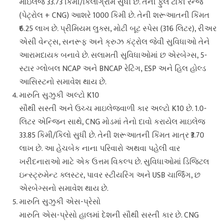
માઇલેજ 33.73 કિમી/કિલોગ્રામ સુધી છે. તેની ફુલ ટાંકી રેન્જ
(પેટ્રોલ + CNG) આશરે 1000 કિમી છે. તેની શરૂઆતની કિંમત
₹6.25 લાખ છે. પ્રીમિયમ લુક્સ, મોટી બૂટ સ્પેસ (316 લિટર), રીઅર
એસી વેન્ટ્સ, સનરૂફ અને ક્રુઝ કંટ્રોલ જેવી સુવિધાઓ તેને
આરામદાયક બનાવે છે. સલામતી સુવિધાઓમાં છ એરબેગ્સ, 5-
સ્ટાર ગ્લોબલ NCAP અને BNCAP રેટિંગ, ESP અને હિલ હોલ્ડ
આસિસ્ટનો સમાવેશ થાય છે.
મારુતિ સુઝુકી અલ્ટો K10
સૌથી સસ્તી અને ઉચ્ચ માઇલેજવાળી કાર અલ્ટો K10 છે. 1.0-
લિટર એન્જિન સાથે, CNG મોડમાં તેનો દાવો કરાયેલ માઇલેજ
33.85 કિમી/કિલો સુધી છે. તેની શરૂઆતની કિંમત માત્ર ₹3.70
લાખ છે. આ હેચબેક નાના પરિવારો અથવા પહેલી વાર
ખરીદનારાઓ માટે એક ઉત્તમ વિકલ્પ છે. સુવિધાઓમાં ડિજિટલ
ઇન્સ્ટ્રુમેન્ટ ક્લસ્ટર, પાવર સ્ટીયરિંગ અને USB ચાર્જિંગ, છ
એરબેગ્સનો સમાવેશ થાય છે.
મારુતિ સુઝુકી એસ-પ્રેસો
મારુતિ એસ-પ્રેસો હાલમાં દેશની સૌથી સસ્તી કાર છે. CNG