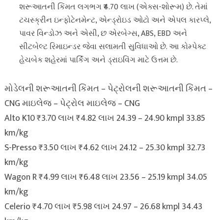
શરૂઆતની કિંમત લગભગ ₹4.70 લાખ (એક્સ-શોરૂમ) છે. તેમાં
ટચસ્ક્રીન ઇન્ફોટેનમેન્ટ, એન્ડ્રોઇડ ઓટો અને એપલ કારપ્લે,
પાવર વિન્ડોઝ અને એસી, છ એરબેગ્સ, ABS, EBD અને
સીટબેલ્ટ રિમાઇન્ડર જેવા સલામતી સુવિધાઓ છે. આ કોમ્પેક્ટ
હેચબેક શહેરમાં પાર્કિંગ અને ડ્રાઇવિંગ માટે ઉત્તમ છે.
મોડેલની શરૂઆતની કિંમત – પેટ્રોલની શરૂઆતની કિંમત –
CNG માઇલેજ – પેટ્રોલ માઇલેજ – CNG
Alto K10 ₹3.70 લાખ ₹4.82 લાખ 24.39 – 24.90 kmpl 33.85
km/kg
S-Presso ₹3.50 લાખ ₹4.62 લાખ 24.12 – 25.30 kmpl 32.73
km/kg
Wagon R ₹4.99 લાખ ₹6.48 લાખ 23.56 – 25.19 kmpl 34.05
km/kg
Celerio ₹4.70 લાખ ₹5.98 લાખ 24.97 – 26.68 kmpl 34.43