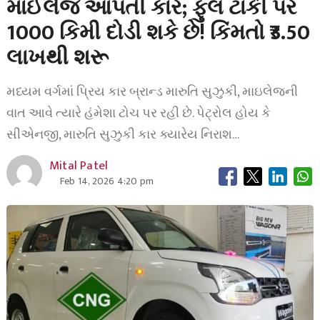
માઈલેજ આપતી કાર; ફુલ ટાંકી પર
1000 કિમી દોડી શકે છે! કિંમતો ₹3.50
લાખથી શરૂ
મધ્યમ વર્ગમાં પ્રિય કાર બ્રાન્ડ મારુતિ સુઝુકી, માઇલેજની
વાત આવે ત્યારે હંમેશા ટોચ પર રહી છે. પેટ્રોલ હોય કે
સીએનજી, મારુતિ સુઝુકી કાર ક્યારેય નિરાશ…
Mital Patel
Feb 14, 2026 4:20 pm