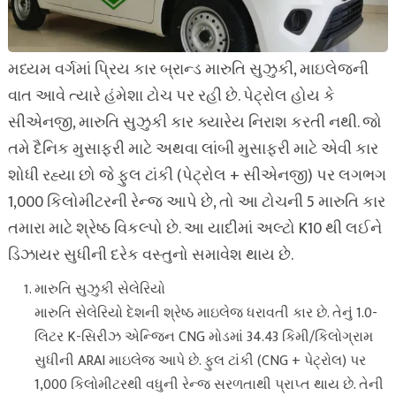
મધ્યમ વર્ગમાં પ્રિય કાર બ્રાન્ડ મારુતિ સુઝુકી, માઇલેજની
વાત આવે ત્યારે હંમેશા ટોચ પર રહી છે. પેટ્રોલ હોય કે
સીએનજી, મારુતિ સુઝુકી કાર ક્યારેય નિરાશ કરતી નથી. જો
તમે દૈનિક મુસાફરી માટે અથવા લાંબી મુસાફરી માટે એવી કાર
શોધી રહ્યા છો જે ફુલ ટાંકી (પેટ્રોલ + સીએનજી) પર લગભગ
1,000 કિલોમીટરની રેન્જ આપે છે, તો આ ટોચની 5 મારુતિ કાર
તમારા માટે શ્રેષ્ઠ વિકલ્પો છે. આ યાદીમાં અલ્ટો K10 થી લઈને
ડિઝાયર સુધીની દરેક વસ્તુનો સમાવેશ થાય છે.
મારુતિ સુઝુકી સેલેરિયો
મારુતિ સેલેરિયો દેશની શ્રેષ્ઠ માઇલેજ ધરાવતી કાર છે. તેનું 1.0-
લિટર K-સિરીઝ એન્જિન CNG મોડમાં 34.43 કિમી/કિલોગ્રામ
સુધીની ARAI માઇલેજ આપે છે. ફુલ ટાંકી (CNG + પેટ્રોલ) પર
1,000 કિલોમીટરથી વધુની રેન્જ સરળતાથી પ્રાપ્ત થાય છે. તેની