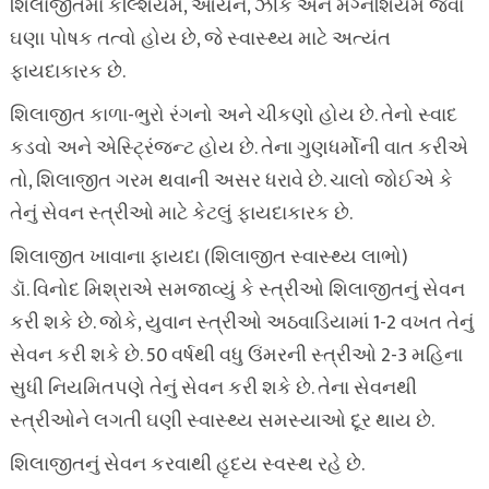
શિલાજીતમાં કેલ્શિયમ, આયર્ન, ઝીંક અને મેગ્નેશિયમ જેવા
ઘણા પોષક તત્વો હોય છે, જે સ્વાસ્થ્ય માટે અત્યંત
ફાયદાકારક છે.
શિલાજીત કાળા-ભુરો રંગનો અને ચીકણો હોય છે. તેનો સ્વાદ
કડવો અને એસ્ટ્રિંજન્ટ હોય છે. તેના ગુણધર્મોની વાત કરીએ
તો, શિલાજીત ગરમ થવાની અસર ધરાવે છે. ચાલો જોઈએ કે
તેનું સેવન સ્ત્રીઓ માટે કેટલું ફાયદાકારક છે.
શિલાજીત ખાવાના ફાયદા (શિલાજીત સ્વાસ્થ્ય લાભો)
ડૉ. વિનોદ મિશ્રાએ સમજાવ્યું કે સ્ત્રીઓ શિલાજીતનું સેવન
કરી શકે છે. જોકે, યુવાન સ્ત્રીઓ અઠવાડિયામાં 1-2 વખત તેનું
સેવન કરી શકે છે. 50 વર્ષથી વધુ ઉંમરની સ્ત્રીઓ 2-3 મહિના
સુધી નિયમિતપણે તેનું સેવન કરી શકે છે. તેના સેવનથી
સ્ત્રીઓને લગતી ઘણી સ્વાસ્થ્ય સમસ્યાઓ દૂર થાય છે.
શિલાજીતનું સેવન કરવાથી હૃદય સ્વસ્થ રહે છે.