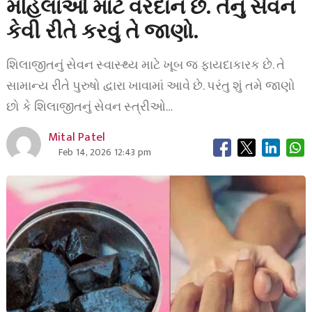
મહિલાઓ માટે વરદાન છે. તેનું સેવન
કેવી રીતે કરવું તે જાણો.
શિલાજીતનું સેવન સ્વાસ્થ્ય માટે ખૂબ જ ફાયદાકારક છે. તે
સામાન્ય રીતે પુરુષો દ્વારા ખાવામાં આવે છે. પરંતુ શું તમે જાણો
છો કે શિલાજીતનું સેવન સ્ત્રીઓ…
Mital Patel
Feb 14, 2026 12:43 pm