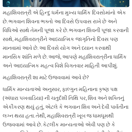
મહાશિવરાત્રી એ હિન્દુ ધર્મના મુખ્ય ધાર્મિક દિવસોમાંનો એક
છે. ભગવાન શિવના ભક્તો આ દિવસે ઉપવાસ રાખે છે અને
વિધિઓ સાથે તેમની પૂજા કરે છે. ભગવાન શિવની પૂજા કરવાની
સાથે, મહાશિવરાત્રીને આધ્યાત્મિક જાગૃતિનો દિવસ પણ
માનવામાં આવે છે. આ દિવસે યોગ અને ધ્યાન કરવાથી
માનસિક શાંતિ મળે છે. આજે, આપણે મહાશિવરાત્રીના ધાર્મિક
અને આધ્યાત્મિક મહત્વ વિશે વિગતવાર માહિતી આપીશું.
મહાશિવરાત્રી શા માટે ઉજવવામાં આવે છે?
ધાર્મિક માન્યતાઓ અનુસાર, ફાલ્ગુન મહિનાના કૃષ્ણ પક્ષ
(અંધારા પખવાડિયા) ની ચતુર્દશી તિથિ પર, શિવ અને શક્તિનું
એકીકરણ થયું હતું, એટલે કે ભગવાન શિવ અને દેવી પાર્વતીના
લગ્ન થયા હતા. તેથી, મહાશિવરાત્રી ખૂબ જ ધામધૂમથી
ઉજવવામાં આવે છે. કેટલીક માન્યતાઓ એવી પણ છે કે