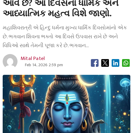
આવે છે? આ દિવસના ધાર્મિક અને
આધ્યાત્મિક મહત્વ વિશે જાણો.
મહાશિવરાત્રી એ હિન્દુ ધર્મના મુખ્ય ધાર્મિક દિવસોમાંનો એક
છે. ભગવાન શિવના ભક્તો આ દિવસે ઉપવાસ રાખે છે અને
વિધિઓ સાથે તેમની પૂજા કરે છે. ભગવાન…
Mital Patel
Feb 14, 2026 2:59 pm