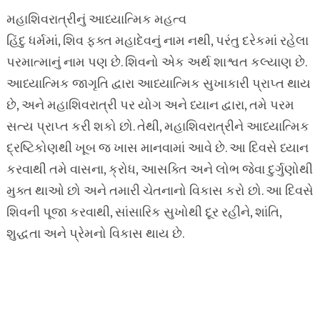
મહાશિવરાત્રીનું આધ્યાત્મિક મહત્વ
હિંદુ ધર્મમાં, શિવ ફક્ત મહાદેવનું નામ નથી, પરંતુ દરેકમાં રહેલા
પરમાત્માનું નામ પણ છે. શિવનો એક અર્થ શાશ્વત કલ્યાણ છે.
આધ્યાત્મિક જાગૃતિ દ્વારા આધ્યાત્મિક સુખાકારી પ્રાપ્ત થાય
છે, અને મહાશિવરાત્રી પર યોગ અને ધ્યાન દ્વારા, તમે પરમ
સત્ય પ્રાપ્ત કરી શકો છો. તેથી, મહાશિવરાત્રીને આધ્યાત્મિક
દ્રષ્ટિકોણથી ખૂબ જ ખાસ માનવામાં આવે છે. આ દિવસે ધ્યાન
કરવાથી તમે વાસના, ક્રોધ, આસક્તિ અને લોભ જેવા દુર્ગુણોથી
મુક્ત થાઓ છો અને તમારી ચેતનાનો વિકાસ કરો છો. આ દિવસે
શિવની પૂજા કરવાથી, સાંસારિક સુખોથી દૂર રહીને, શાંતિ,
શુદ્ધતા અને પ્રેમનો વિકાસ થાય છે.