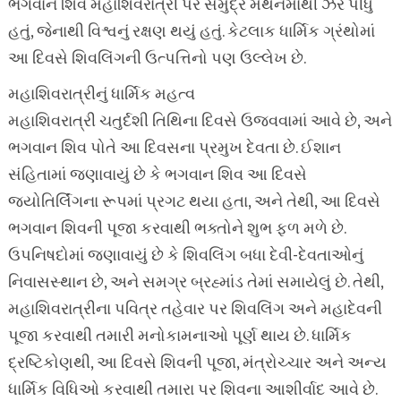
ભગવાન શિવે મહાશિવરાત્રી પર સમુદ્ર મંથનમાંથી ઝેર પીધું
હતું, જેનાથી વિશ્વનું રક્ષણ થયું હતું. કેટલાક ધાર્મિક ગ્રંથોમાં
આ દિવસે શિવલિંગની ઉત્પત્તિનો પણ ઉલ્લેખ છે.
મહાશિવરાત્રીનું ધાર્મિક મહત્વ
મહાશિવરાત્રી ચતુર્દશી તિથિના દિવસે ઉજવવામાં આવે છે, અને
ભગવાન શિવ પોતે આ દિવસના પ્રમુખ દેવતા છે. ઈશાન
સંહિતામાં જણાવાયું છે કે ભગવાન શિવ આ દિવસે
જ્યોતિર્લિંગના રૂપમાં પ્રગટ થયા હતા, અને તેથી, આ દિવસે
ભગવાન શિવની પૂજા કરવાથી ભક્તોને શુભ ફળ મળે છે.
ઉપનિષદોમાં જણાવાયું છે કે શિવલિંગ બધા દેવી-દેવતાઓનું
નિવાસસ્થાન છે, અને સમગ્ર બ્રહ્માંડ તેમાં સમાયેલું છે. તેથી,
મહાશિવરાત્રીના પવિત્ર તહેવાર પર શિવલિંગ અને મહાદેવની
પૂજા કરવાથી તમારી મનોકામનાઓ પૂર્ણ થાય છે. ધાર્મિક
દ્રષ્ટિકોણથી, આ દિવસે શિવની પૂજા, મંત્રોચ્ચાર અને અન્ય
ધાર્મિક વિધિઓ કરવાથી તમારા પર શિવના આશીર્વાદ આવે છે.