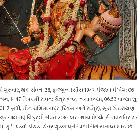
ર્ચ, ગુરુવાર, શક સંવત: 28, ફાલ્ગુન, (સૌર) 1947, પંજાબ પંચાંગ: 06,
ન, 1447 વિક્રમી સંવત: ચૈત્ર કૃષ્ણ અમાવસ્યા, 06.53 વાગ્યા સુધ
01.17 સુધી, મીન રાશિમાં ચંદ્ર (દિવસ અને રાત્રિ), સૂર્ય ઉત્તરાયણ.
ુદ્ર નામ નવું વિક્રમી સંવત 2083 શરૂ થાય છે. ચૈત્રી નવરાત્રિ શ
, ગુડી પડવો. પંચક. ચૈત્ર શુક્લ પ્રતિપદા તિથિ સમાપ્ત થાય છે.