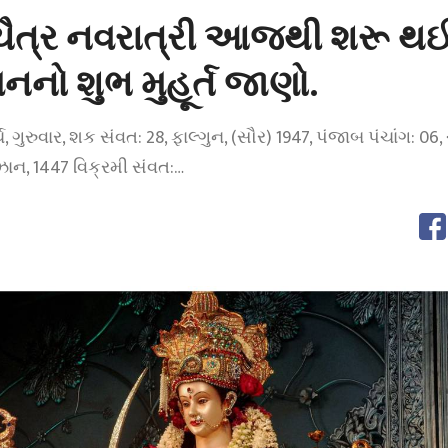
ર્ષ, ચૈત્ર નવરાત્રી આજથી શરૂ થ
નનો શુભ મુહૂર્ત જાણો.
ર્ચ, ગુરુવાર, શક સંવત: 28, ફાલ્ગુન, (સૌર) 1947, પંજાબ પંચાંગ: 06,
ઝાન, 1447 વિક્રમી સંવત:…