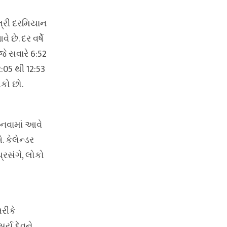
ત્રી દરમિયાન
 છે. દર વર્ષે
ે સવારે 6:52
:05 થી 12:53
કો છો.
ાનવામાં આવે
 કેલેન્ડર
્રસંગે, લોકો
તરીકે
ર્ય દેવને