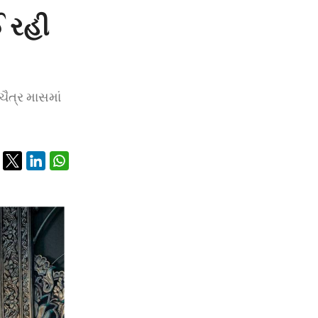
ઈ રહી
 ચૈત્ર માસમાં