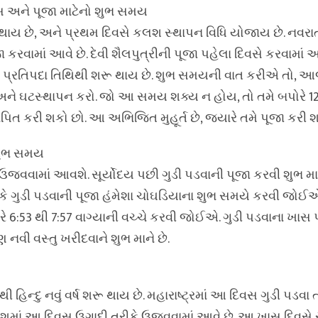
વસ અને પૂજા માટેનો શુભ સમય
થાય છે, અને પ્રથમ દિવસે કલશ સ્થાપન વિધિ યોજાય છે. નવરા
જા કરવામાં આવે છે. દેવી શૈલપુત્રીની પૂજા પહેલા દિવસે કરવામાં આવે
ની પ્રતિપદા તિથિથી શરૂ થાય છે. શુભ સમયની વાત કરીએ તો, આજ
ા અને ઘટસ્થાપન કરો. જો આ સમય શક્ય ન હોય, તો તમે બપોરે 12
પિત કરી શકો છો. આ અભિજિત મુહૂર્ત છે, જ્યારે તમે પૂજા કરી શ
 શુભ સમય
ો ઉજવવામાં આવશે. સૂર્યોદય પછી ગુડી પડવાની પૂજા કરવી શુભ મ
ે કે ગુડી પડવાની પૂજા હંમેશા ચોઘડિયાના શુભ સમયે કરવી જોઈએ.
ે 6:53 થી 7:57 વાગ્યાની વચ્ચે કરવી જોઈએ. ગુડી પડવાના ખાસ પ
ી વસ્તુ ખરીદવાને શુભ માને છે.
 હિન્દુ નવું વર્ષ શરૂ થાય છે. મહારાષ્ટ્રમાં આ દિવસ ગુડી પડવા 
ેશમાં આ દિવસ ઉગાદી તરીકે ઉજવવામાં આવે છે. આ ખાસ દિવસે સૂ