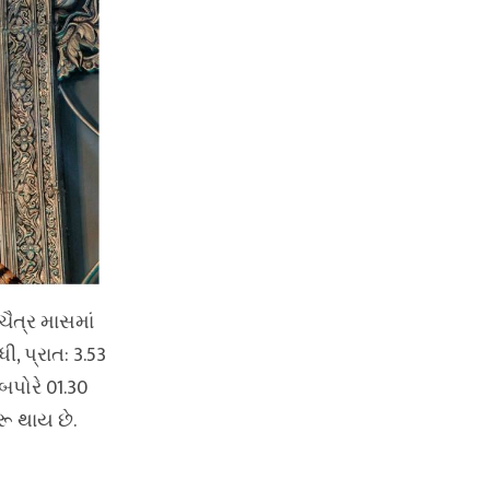
 ચૈત્ર માસમાં
ી, પ્રાત: 3.53
 બપોરે 01.30
રૂ થાય છે.