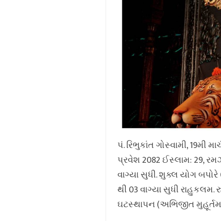
પં. રિભુકાંત ગોસ્વામી, 19મી મા
પ્રવેશ 2082 ઈસ્લામ: 29, રમઝા
વાગ્યા સુધી. શુક્લ યોગ બપોરે 
થી 03 વાગ્યા સુધી રાહુકલમ. ર
ઘટસ્થાપન (અભિજીત મુહૂર્તમાં)