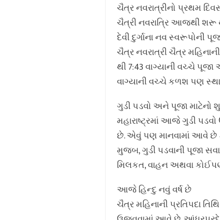
ચૈત્ર નવરાત્રીનો પ્રથમ દિ
ચૈત્રી નવરાત્રિ આજથી શરૂ 
દેવી દુર્ગાના નવ સ્વરૂપોની પૂ
ચૈત્ર નવરાત્રી ચૈત્ર મહિના
થી 7:43 વાગ્યાની વચ્ચે પૂજ
વાગ્યાની વચ્ચે કળશ પણ સ્થા
ગુડી પડવો અને પૂજા માટેનો
મહારાષ્ટ્રમાં આજે ગુડી પડવ
છે. એવું પણ માનવામાં આવે છ
મુજબ, ગુડી પડવાની પૂજા સવાર
મિલકત, વાહન અથવા કોઈપણ નવ
આજે હિન્દુ નવું વર્ષ છે
ચૈત્ર મહિનાની પ્રતિપદા તિથિથી
ઉજવવામાં આવે છે. આંધ્રપ્રદ