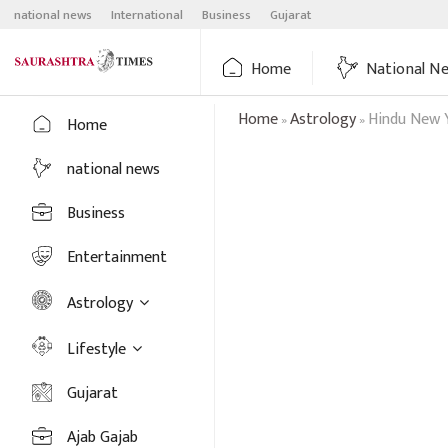
Skip
national news
International
Business
Gujarat
to
content
Home
National N
Home
Astrology
Hindu New Y
»
»
Home
national news
Business
Entertainment
Astrology
Lifestyle
Gujarat
Ajab Gajab