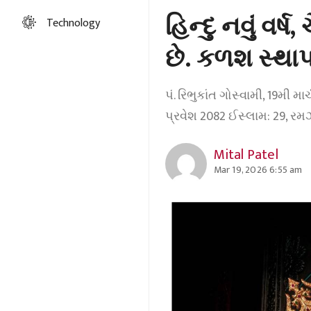
હિન્દુ નવું વ
Technology
છે. કળશ સ્થાપ
પં. રિભુકાંત ગોસ્વામી, 19મી મા
પ્રવેશ 2082 ઈસ્લામ: 29, રમ
Mital Patel
Mar 19, 2026 6:55 am