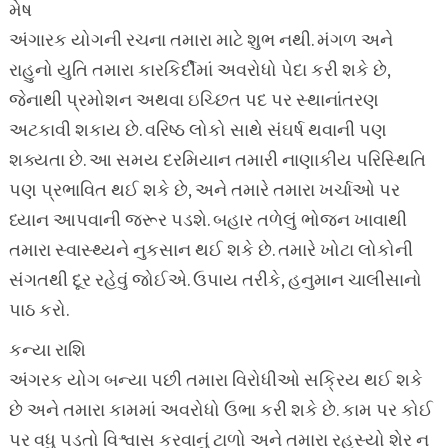
મેષ
અંગારક યોગની રચના તમારા માટે શુભ નથી. મંગળ અને
રાહુનો યુતિ તમારા કારકિર્દીમાં અવરોધો પેદા કરી શકે છે,
જેનાથી પ્રમોશન અથવા ઇચ્છિત પદ પર સ્થાનાંતરણ
અટકાવી શકાય છે. વરિષ્ઠ લોકો સાથે સંઘર્ષ થવાની પણ
શક્યતા છે. આ સમય દરમિયાન તમારી નાણાકીય પરિસ્થિતિ
પણ પ્રભાવિત થઈ શકે છે, અને તમારે તમારા ખર્ચાઓ પર
ધ્યાન આપવાની જરૂર પડશે. બહાર તળેલું ભોજન ખાવાથી
તમારા સ્વાસ્થ્યને નુકસાન થઈ શકે છે. તમારે ખોટા લોકોની
સંગતથી દૂર રહેવું જોઈએ. ઉપાય તરીકે, હનુમાન ચાલીસાનો
પાઠ કરો.
કન્યા રાશિ
અંગરક યોગ બન્યા પછી તમારા વિરોધીઓ સક્રિય થઈ શકે
છે અને તમારા કામમાં અવરોધો ઉભા કરી શકે છે. કામ પર કોઈ
પર વધુ પડતો વિશ્વાસ કરવાનું ટાળો અને તમારા રહસ્યો શેર ન