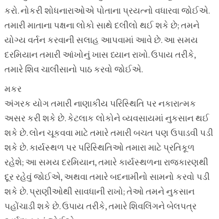
કરો. નોકરી શોધનારાઓએ પોતાના પ્રયત્નો વધારવા જોઈએ.
તમારી માતાના પક્ષના લોકો સાથે દલીલો થઈ શકે છે; તમને
યોગ્ય વર્તન કરવાની સલાહ આપવામાં આવે છે. આ સમય
દરમિયાન તમારી આંખોનું ખાસ ધ્યાન રાખો. ઉપાય તરીકે,
તમારે શિવ ચાલીસાનો પાઠ કરવો જોઈએ.
મકર
અંગરક યોગ તમારી નાણાકીય પરિસ્થિતિ પર નકારાત્મક
અસર કરી શકે છે. કેટલાક લોકોને વ્યવસાયમાં નુકસાન થઈ
શકે છે. લોન ચૂકવવા માટે તમારે તમારી બચત પણ ઉપાડવી પડી
શકે છે. કાર્યસ્થળ પર પરિસ્થિતિઓ તમારા માટે પ્રતિકૂળ
રહેશે; આ સમય દરમિયાન, તમારે કાર્યસ્થળના રાજકારણથી
દૂર રહેવું જોઈએ, અથવા તમારે બદનામીનો સામનો કરવો પડી
શકે છે. પ્રાણીઓથી સાવધાની રાખો; તેઓ તમને નુકસાન
પહોંચાડી શકે છે. ઉપાય તરીકે, તમારે શિવલિંગને બેલપત્ર