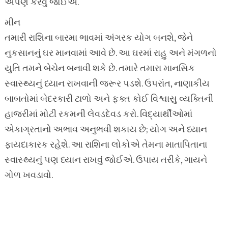
અર્પણ કરવું જોઈએ.
મીન
તમારી રાશિના બારમા ભાવમાં અંગરક યોગ બનશે, જેને
નુકસાનનું ઘર માનવામાં આવે છે. આ ઘરમાં રાહુ અને મંગળનો
યુતિ તમને બેચેન બનાવી શકે છે. તમારે તમારા માનસિક
સ્વાસ્થ્યનું ધ્યાન રાખવાની જરૂર પડશે. ઉપરાંત, નાણાકીય
બાબતોમાં બેદરકારી ટાળો અને ફક્ત કોઈ વિશ્વાસુ વ્યક્તિની
હાજરીમાં મોટી રકમની લેવડદેવડ કરો. વિદ્યાર્થીઓમાં
એકાગ્રતાનો અભાવ અનુભવી શકાય છે; યોગ અને ધ્યાન
ફાયદાકારક રહેશે. આ રાશિના લોકોએ તેમના માતાપિતાના
સ્વાસ્થ્યનું પણ ધ્યાન રાખવું જોઈએ. ઉપાય તરીકે, ગાયને
ગોળ ખવડાવો.