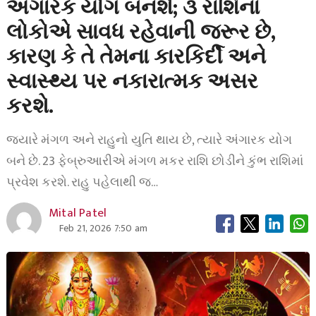
અંગારક યોગ બનશે; ૩ રાશિના
લોકોએ સાવધ રહેવાની જરૂર છે,
કારણ કે તે તેમના કારકિર્દી અને
સ્વાસ્થ્ય પર નકારાત્મક અસર
કરશે.
જ્યારે મંગળ અને રાહુનો યુતિ થાય છે, ત્યારે અંગારક યોગ
બને છે. 23 ફેબ્રુઆરીએ મંગળ મકર રાશિ છોડીને કુંભ રાશિમાં
પ્રવેશ કરશે. રાહુ પહેલાથી જ…
Mital Patel
Feb 21, 2026 7:50 am