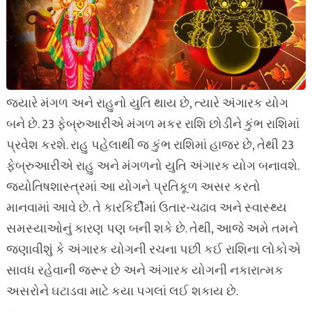
જ્યારે મંગળ અને રાહુનો યુતિ થાય છે, ત્યારે અંગારક યોગ
બને છે. 23 ફેબ્રુઆરીએ મંગળ મકર રાશિ છોડીને કુંભ રાશિમાં
પ્રવેશ કરશે. રાહુ પહેલાથી જ કુંભ રાશિમાં હાજર છે, તેથી 23
ફેબ્રુઆરીએ રાહુ અને મંગળનો યુતિ અંગારક યોગ બનાવશે.
જ્યોતિષશાસ્ત્રમાં આ યોગને પ્રતિકૂળ અસર કરતો
માનવામાં આવે છે. તે કારકિર્દીમાં ઉતાર-ચઢાવ અને સ્વાસ્થ્ય
સમસ્યાઓનું કારણ પણ બની શકે છે. તેથી, આજે અમે તમને
જણાવીશું કે અંગારક યોગની રચના પછી કઈ રાશિના લોકોએ
સાવધ રહેવાની જરૂર છે અને અંગારક યોગની નકારાત્મક
અસરોને ઘટાડવા માટે કયા પગલાં લઈ શકાય છે.