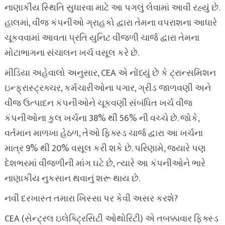
નાણાકીય સ્થિતિ સુધારવા માટે આ પગલું લેવામાં આવી રહ્યું છે.
હાલમાં, વીજ કંપનીઓ ગ્રાહકો દ્વારા તેમના વપરાશના આધારે
ચૂકવવામાં આવતા પ્રતિ યુનિટ વીજળી ચાર્જ દ્વારા તેમના
મોટાભાગના સંચાલન ખર્ચ વસૂલ કરે છે.
મીડિયા અહેવાલો અનુસાર, CEA એ નોંધ્યું છે કે ટ્રાન્સમિશન
ઇન્ફ્રાસ્ટ્રક્ચર, કર્મચારીઓના પગાર, ગ્રીડ જાળવણી અને
વીજ ઉત્પાદન કંપનીઓને ચૂકવણી સંબંધિત ખર્ચ વીજ
કંપનીઓના કુલ ખર્ચના 38% થી 56% ની વચ્ચે છે. જોકે,
વર્તમાન માળખા હેઠળ, તેઓ ફિક્સ્ડ ચાર્જ દ્વારા આ ખર્ચના
માત્ર 9% થી 20% વસૂલ કરી શકે છે. પરિણામે, જ્યારે પણ
દેશભરમાં વીજળીની માંગ ઘટે છે, ત્યારે આ કંપનીઓને ભારે
નાણાકીય નુકસાન થવાનું શરૂ થાય છે.
નવી દરખાસ્ત તમારા ખિસ્સા પર કેવી અસર કરશે?
CEA (સેન્ટ્રલ ઇલેક્ટ્રિસિટી ઓથોરિટી) એ તબક્કાવાર ફિક્સ્ડ