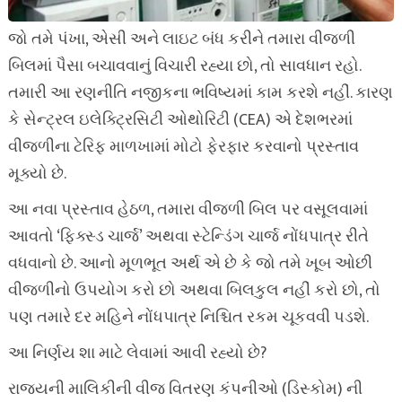
જો તમે પંખા, એસી અને લાઇટ બંધ કરીને તમારા વીજળી
બિલમાં પૈસા બચાવવાનું વિચારી રહ્યા છો, તો સાવધાન રહો.
તમારી આ રણનીતિ નજીકના ભવિષ્યમાં કામ કરશે નહીં. કારણ
કે સેન્ટ્રલ ઇલેક્ટ્રિસિટી ઓથોરિટી (CEA) એ દેશભરમાં
વીજળીના ટેરિફ માળખામાં મોટો ફેરફાર કરવાનો પ્રસ્તાવ
મૂક્યો છે.
આ નવા પ્રસ્તાવ હેઠળ, તમારા વીજળી બિલ પર વસૂલવામાં
આવતો ‘ફિક્સ્ડ ચાર્જ’ અથવા સ્ટેન્ડિંગ ચાર્જ નોંધપાત્ર રીતે
વધવાનો છે. આનો મૂળભૂત અર્થ એ છે કે જો તમે ખૂબ ઓછી
વીજળીનો ઉપયોગ કરો છો અથવા બિલકુલ નહીં કરો છો, તો
પણ તમારે દર મહિને નોંધપાત્ર નિશ્ચિત રકમ ચૂકવવી પડશે.
આ નિર્ણય શા માટે લેવામાં આવી રહ્યો છે?
રાજ્યની માલિકીની વીજ વિતરણ કંપનીઓ (ડિસ્કોમ) ની