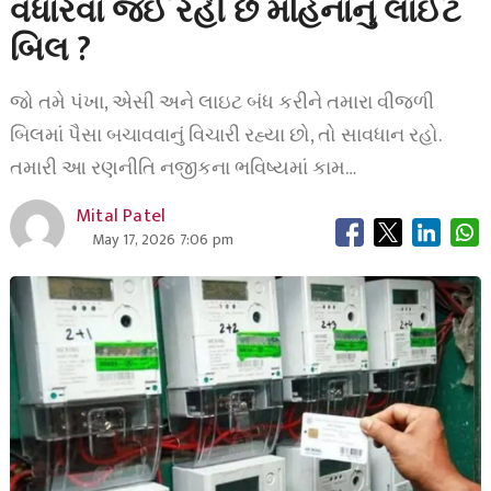
વધારવા જઈ રહી છે મહિનાનું લાઈટ
બિલ ?
જો તમે પંખા, એસી અને લાઇટ બંધ કરીને તમારા વીજળી
બિલમાં પૈસા બચાવવાનું વિચારી રહ્યા છો, તો સાવધાન રહો.
તમારી આ રણનીતિ નજીકના ભવિષ્યમાં કામ…
Mital Patel
May 17, 2026 7:06 pm