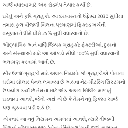
ચાર્જ વધારવા માટે એક રોડમેપ તૈયાર કર્યો છે.
ઘરેલું અને કૃષિ ગ્રાહકો: આ દરખાસ્તનો ઉદ્દેશ્ય 2030 સુધીમાં
તમારા કુલ વીજળી બિલના પ્રમાણમાં ફિક્સ્ડ ખર્ચની
વસૂલાતને ધીમે ધીમે 25% સુધી વધારવાનો છે.
ઔદ્યોગિક અને વાણિજ્યિક ગ્રાહકો: ફેક્ટરીઓ, દુકાનો
અને સંસ્થાઓ માટે આ આંકડો સીધો 100% સુધી વધારવાની
ભલામણ કરવામાં આવી છે.
સૌર ઉર્જા ગ્રાહકો માટે અલગ નિયમો: જે ગ્રાહકોએ પોતાના
ઘરોમાં સોલાર પેનલ લગાવ્યા છે અથવા નેટ-મીટરિંગ સિસ્ટમનો
ઉપયોગ કર્યો છે તેમના માટે એક અલગ બિલિંગ માળખું
ઘડવામાં આવશે, જેનો અર્થ એ છે કે તેમને વધુ ફિક્સ્ડ ચાર્જ
પણ ચૂકવવા પડી શકે છે.
એકવાર આ નવું નિયમન અમલમાં આવશે, ત્યારે વીજળી