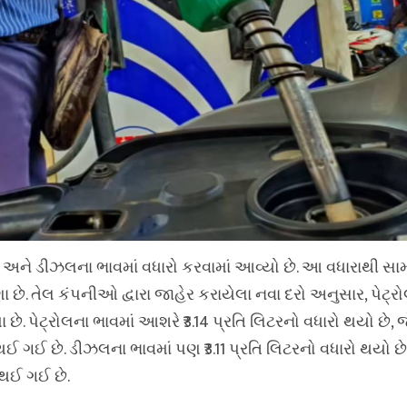
 અને ડીઝલના ભાવમાં વધારો કરવામાં આવ્યો છે. આ વધારાથી સા
છે. તેલ કંપનીઓ દ્વારા જાહેર કરાયેલા નવા દરો અનુસાર, પેટ્
ા છે. પેટ્રોલના ભાવમાં આશરે ₹3.14 પ્રતિ લિટરનો વધારો થયો છે, 
 થઈ ગઈ છે. ડીઝલના ભાવમાં પણ ₹3.11 પ્રતિ લિટરનો વધારો થયો છે
ર થઈ ગઈ છે.