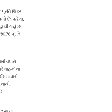
 પ્રતિ લિટર
યો છે. પહેલા,
ોંચી ગયું છે.
90.78 પ્રતિ
માં વધારો
રે વાહનોના
માં વધારો
આનાથી
ે.
 ડીઝલના