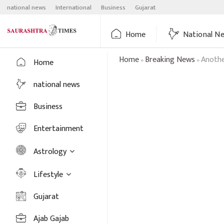
Skip
national news
International
Business
Gujarat
to
content
Home
National N
Home
Breaking News
Anothe
»
»
Home
national news
Business
Entertainment
Astrology
Lifestyle
Gujarat
Ajab Gajab