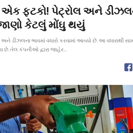
ધુ એક ફટકો! પેટ્રોલ અને ડીઝલ
ાણો કેટલું મોંઘુ થયું
 અને ડીઝલના ભાવમાં વધારો કરવામાં આવ્યો છે. આ વધારાથી સા
છે. તેલ કંપનીઓ દ્વારા જાહેર…