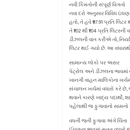
નવી કિંમતોની સંપૂર્ણ વિગતો
નવા દરો અનુસાર વિવિધ ઇંધણન
હતો, તે હવે ₹97.91 પ્રતિ લિટ
તે ₹102 થી ₹104 પ્રતિ લિટરની વ
ડીઝલની વાત કરીએ તો, નિયમિત 
લિટર થઈ ગયો છે. આ વધારાથ
સામાન્ય લોકો પર અસર
પેટ્રોલ અને ડીઝલના ભાવમાં વ
ખાનગી વાહન માલિકોના ખર્ચમા
સંચાલન ખર્ચમાં વધારો કરે છ
થવાને કારણે ખાદ્ય પદાર્થ
પહેલાથી જ ફુગાવાનો સામનો ક
વધતી જતી ફુગાવા અંગે ચિંતા
ઈંધણના ભાવમાં સતત વધારો જનત