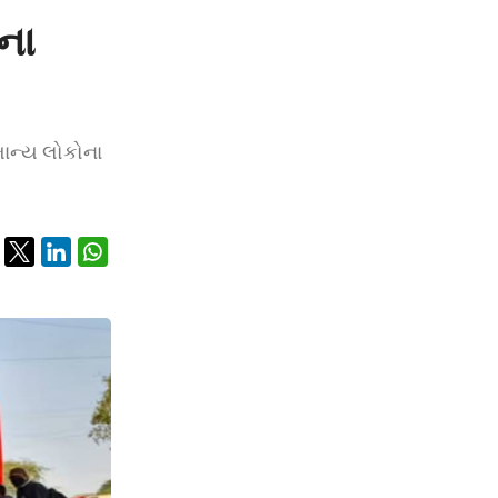
ના
માન્ય લોકોના