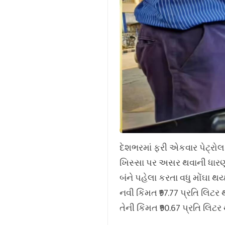
દેશભરમાં ફરી એકવાર પેટ્રોલ
ખિસ્સા પર અસર થવાની ધારણા 
બંને પહેલા કરતા વધુ મોંઘા થય
નવી કિંમત ₹97.77 પ્રતિ લિટર
તેની કિંમત ₹90.67 પ્રતિ લિટ