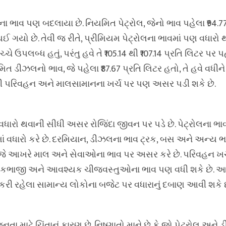
ા ભાવ પણ બદલાયા છે. નિયમિત પેટ્રોલ, જેનો ભાવ પહેલા ₹94.77
ર થઈ ગયો છે. તેવી જ રીતે, પ્રીમિયમ પેટ્રોલના ભાવમાં પણ વધારો થ
ચ્ચે ઉપલબ્ધ હતું, પરંતુ હવે તે ₹105.14 થી ₹107.14 પ્રતિ લિટર પર પહ
ડીઝલનો ભાવ, જે પહેલા ₹87.67 પ્રતિ લિટર હતો, તે હવે વધીને ₹
ી પરિવહન અને માલસામાનના ખર્ચ પર પણ અસર પડી શકે છે.
ધારો થવાની સીધી અસર રોજિંદા જીવન પર પડે છે. પેટ્રોલના ભાવ
ં વધારો કરે છે. દરમિયાન, ડીઝલના ભાવ ટ્રક, બસ અને અન્ય ભા
ે, જે આખરે માલ અને સેવાઓના ભાવ પર અસર કરે છે. પરિવહન ખર્ચ
ો, શાકભાજી અને આવશ્યક ચીજવસ્તુઓના ભાવ પણ વધી શકે છે. 
રી રહેલા સામાન્ય લોકોના બજેટ પર વધારાનું દબાણ આવી શકે છ
ા માટે ચિંતાનું કારણ છે. નિષ્ણાતો માને છે કે જો પેટ્રોલ અને