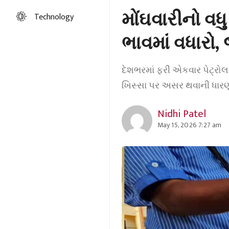
મોંઘવારીનો વ
Technology
ભાવમાં વધારો, જ
દેશભરમાં ફરી એકવાર પેટ્રોલ
ખિસ્સા પર અસર થવાની ધારણા 
Nidhi Patel
May 15, 2026 7:27 am