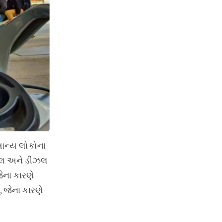
માન્ય લોકોના
રોલ અને ડીઝલ
જેના કારણે
, જેના કારણે