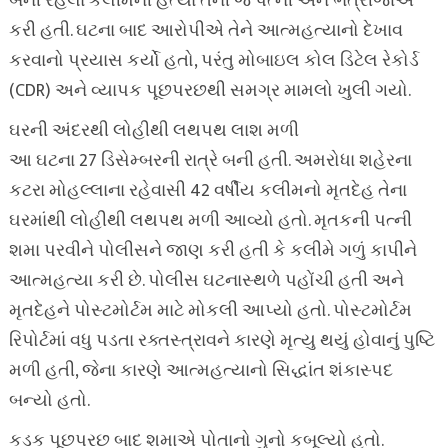
બની રહેલા કલીમની હત્યા તેની જ પત્ની અને ભત્રીજાએ
કરી હતી. ઘટના બાદ આરોપીએ તેને આત્મહત્યાનો દેખાવ
કરવાનો પ્રયાસ કર્યો હતો, પરંતુ મોબાઇલ કોલ ડિટેલ રેકોર્ડ
(CDR) અને વ્યાપક પૂછપરછથી સમગ્ર મામલો ખુલી ગયો.
ઘરની અંદરથી લોહીથી લથપથ લાશ મળી
આ ઘટના 27 ડિસેમ્બરની રાત્રે બની હતી. અમરોધા શહેરના
કટરા મોહલ્લાના રહેવાસી 42 વર્ષીય કલીમનો મૃતદેહ તેના
ઘરમાંથી લોહીથી લથપથ મળી આવ્યો હતો. મૃતકની પત્ની
શમા પરવીને પોલીસને જાણ કરી હતી કે કલીમે ગળું કાપીને
આત્મહત્યા કરી છે. પોલીસ ઘટનાસ્થળે પહોંચી હતી અને
મૃતદેહને પોસ્ટમોર્ટમ માટે મોકલી આપ્યો હતો. પોસ્ટમોર્ટમ
રિપોર્ટમાં વધુ પડતા રક્તસ્ત્રાવને કારણે મૃત્યુ થયું હોવાનું પુષ્ટિ
મળી હતી, જેના કારણે આત્મહત્યાનો સિદ્ધાંત શંકાસ્પદ
બન્યો હતો.
કડક પૂછપરછ બાદ શમાએ પોતાનો ગુનો કબૂલ્યો હતો.