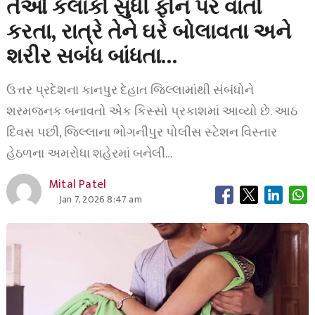
તેઓ કલાકો સુધી ફોન પર વાતો
કરતા, રાત્રે તેને ઘરે બોલાવતા અને
શરીર સબંધ બાંધતા…
ઉત્તર પ્રદેશના કાનપુર દેહાત જિલ્લામાંથી સંબંધોને
શરમજનક બનાવતો એક કિસ્સો પ્રકાશમાં આવ્યો છે. આઠ
દિવસ પછી, જિલ્લાના ભોગનીપુર પોલીસ સ્ટેશન વિસ્તાર
હેઠળના અમરોધા શહેરમાં બનેલી…
Mital Patel
Jan 7, 2026 8:47 am