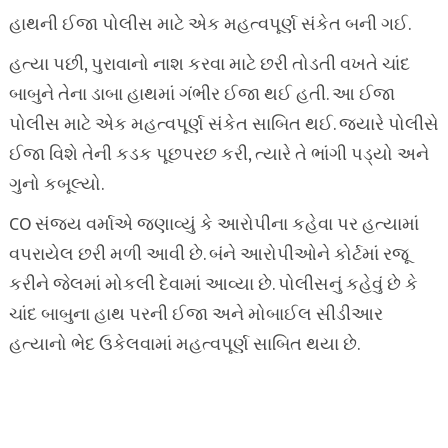
હાથની ઈજા પોલીસ માટે એક મહત્વપૂર્ણ સંકેત બની ગઈ.
હત્યા પછી, પુરાવાનો નાશ કરવા માટે છરી તોડતી વખતે ચાંદ
બાબુને તેના ડાબા હાથમાં ગંભીર ઈજા થઈ હતી. આ ઈજા
પોલીસ માટે એક મહત્વપૂર્ણ સંકેત સાબિત થઈ. જ્યારે પોલીસે
ઈજા વિશે તેની કડક પૂછપરછ કરી, ત્યારે તે ભાંગી પડ્યો અને
ગુનો કબૂલ્યો.
CO સંજય વર્માએ જણાવ્યું કે આરોપીના કહેવા પર હત્યામાં
વપરાયેલ છરી મળી આવી છે. બંને આરોપીઓને કોર્ટમાં રજૂ
કરીને જેલમાં મોકલી દેવામાં આવ્યા છે. પોલીસનું કહેવું છે કે
ચાંદ બાબુના હાથ પરની ઈજા અને મોબાઈલ સીડીઆર
હત્યાનો ભેદ ઉકેલવામાં મહત્વપૂર્ણ સાબિત થયા છે.