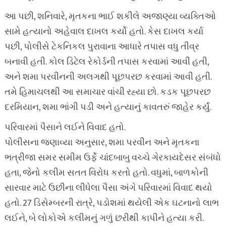
આ પછી, શનિવારે, મૃતકના ભાઈ શકીલે અજાણ્યા વ્યક્તિઓ
સામે હત્યાનો અહેવાલ દાખલ કર્યો હતો. કેસ દાખલ કર્યા
પછી, પોલીસે ટેકનિકલ પુરાવાના આધારે તપાસ વધુ તીવ્ર
બનાવી હતી. કોલ ડિટેલ રેકોર્ડની તપાસ કરવામાં આવી હતી,
અને શમા પરવીનની અલગથી પૂછપરછ કરવામાં આવી હતી.
તમે હિમાચલથી આ સમાચાર વાંચી રહ્યા છો. કડક પૂછપરછ
દરમિયાન, શમા ભાંગી પડી અને હત્યાનું કાવતરું જાહેર કર્યું.
પરિવારમાં પૈસાને લઈને વિવાદ હતો.
પોલીસના જણાવ્યા અનુસાર, શમા પરવીન અને મૃતકના
ભત્રીજા સમર સમીમ ઉર્ફે ચાંદબાબુ વચ્ચે ગેરકાયદેસર સંબંધો
હતા, જેનો કલીમ સતત વિરોધ કરતો હતો. વધુમાં, બાળકોની
સારવાર માટે ઉછીના લીધેલા પૈસા અંગે પરિવારમાં વિવાદ થયો
હતો. 27 ડિસેમ્બરની રાત્રે, પડોશમાં થયેલી એક ઘટનાનો લાભ
લઈને, બે લોકોએ કલીમનું ગળું છરીથી કાપીને હત્યા કરી.