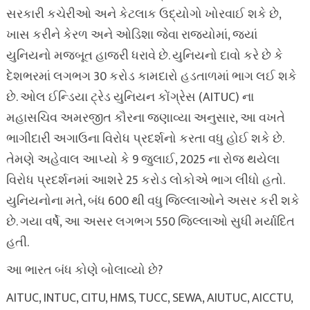
સરકારી કચેરીઓ અને કેટલાક ઉદ્યોગો ખોરવાઈ શકે છે,
ખાસ કરીને કેરળ અને ઓડિશા જેવા રાજ્યોમાં, જ્યાં
યુનિયનો મજબૂત હાજરી ધરાવે છે. યુનિયનો દાવો કરે છે કે
દેશભરમાં લગભગ 30 કરોડ કામદારો હડતાળમાં ભાગ લઈ શકે
છે. ઓલ ઈન્ડિયા ટ્રેડ યુનિયન કોંગ્રેસ (AITUC) ના
મહાસચિવ અમરજીત કૌરના જણાવ્યા અનુસાર, આ વખતે
ભાગીદારી અગાઉના વિરોધ પ્રદર્શનો કરતા વધુ હોઈ શકે છે.
તેમણે અહેવાલ આપ્યો કે 9 જુલાઈ, 2025 ના રોજ થયેલા
વિરોધ પ્રદર્શનમાં આશરે 25 કરોડ લોકોએ ભાગ લીધો હતો.
યુનિયનોના મતે, બંધ 600 થી વધુ જિલ્લાઓને અસર કરી શકે
છે. ગયા વર્ષે, આ અસર લગભગ 550 જિલ્લાઓ સુધી મર્યાદિત
હતી.
આ ભારત બંધ કોણે બોલાવ્યો છે?
AITUC, INTUC, CITU, HMS, TUCC, SEWA, AIUTUC, AICCTU,