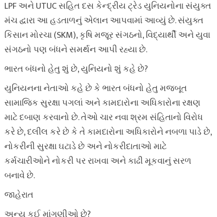
LPF અને UTUC સહિત દસ કેન્દ્રીય ટ્રેડ યુનિયનોના સંયુક્ત
મંચ દ્વારા આ હડતાળનું એલાન આપવામાં આવ્યું છે. સંયુક્ત
કિસાન મોરચા (SKM), કૃષિ મજૂર સંગઠનો, વિદ્યાર્થી અને યુવા
સંગઠનો પણ બંધને સમર્થન આપી રહ્યા છે.
ભારત બંધનો હેતુ શું છે, યુનિયનો શું કહે છે?
યુનિયનના નેતાઓ કહે છે કે ભારત બંધનો હેતુ મજબૂત
સામાજિક સુરક્ષા પગલાં અને કામદારોના અધિકારોના રક્ષણ
માટે દબાણ કરવાનો છે. તેઓ ચાર નવા શ્રમ સંહિતાનો વિરોધ
કરે છે, દલીલ કરે છે કે તે કામદારોના અધિકારોને નબળા પાડે છે,
નોકરીની સુરક્ષા ઘટાડે છે અને નોકરીદાતાઓ માટે
કર્મચારીઓને નોકરી પર રાખવા અને કાઢી મૂકવાનું સરળ
બનાવે છે.
જાહેરાત
અન્ય કઈ માંગણીઓ છે?