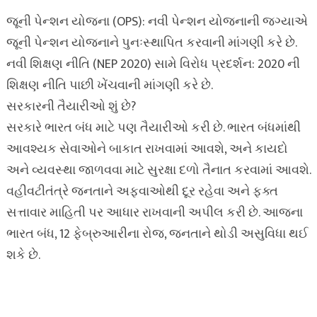
જૂની પેન્શન યોજના (OPS): નવી પેન્શન યોજનાની જગ્યાએ
જૂની પેન્શન યોજનાને પુનઃસ્થાપિત કરવાની માંગણી કરે છે.
નવી શિક્ષણ નીતિ (NEP 2020) સામે વિરોધ પ્રદર્શન: 2020 ની
શિક્ષણ નીતિ પાછી ખેંચવાની માંગણી કરે છે.
સરકારની તૈયારીઓ શું છે?
સરકારે ભારત બંધ માટે પણ તૈયારીઓ કરી છે. ભારત બંધમાંથી
આવશ્યક સેવાઓને બાકાત રાખવામાં આવશે, અને કાયદો
અને વ્યવસ્થા જાળવવા માટે સુરક્ષા દળો તૈનાત કરવામાં આવશે.
વહીવટીતંત્રે જનતાને અફવાઓથી દૂર રહેવા અને ફક્ત
સત્તાવાર માહિતી પર આધાર રાખવાની અપીલ કરી છે. આજના
ભારત બંધ, 12 ફેબ્રુઆરીના રોજ, જનતાને થોડી અસુવિધા થઈ
શકે છે.