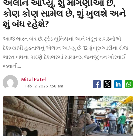
એલાન આપ્યું, શું માંગણીઓ છે,
કોણ કોણ સામેલ છે, શું ખુલશે અને
શું બંધ રહેશે?
આજે ભારત બંધ છે. ટ્રેડ યુનિયનો અને ખેડૂત સંગઠનોએ
દેશવ્યાપી હડતાળનું એલાન આપ્યું છે. 12 ફેબ્રુઆરીના રોજ
ભારત બંધના કારણે દેશભરમાં સામાન્ય જનજીવન ખોરવાઈ
જવાની…
Mital Patel
Feb 12, 2026 7:58 am