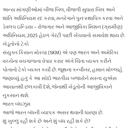
અન્ય માંગણીઓમાં બીજ બિલ, વીજળી સુધારા બિલ અને
શાંતિ અધિનિયમ રદ કરવા, મનરેગાને પુનઃસ્થાપિત કરવા અને
ડેવલપ ઇન્ડિયા – રોજગાર અને આજીવિકા મિશન (ગ્રામીણ)
અધિનિયમ, 2025 હેઠળ ગેરંટી પાછી ખેંચવાનો સમાવેશ થાય છે.
ખેડૂતોનો ટેકો
સંયુક્ત કિસાન મોરચા (SKM) એ પણ ભારત અને અમેરિકા
વચ્ચેના વચગાળાના વેપાર કરાર અંગે ચિંતા વ્યક્ત કરીને
પોતાનો ટેકો વ્યક્ત કર્યો છે. જૂથના કન્વીનર, હન્નાન મોલ્લાહે
જણાવ્યું હતું કે આ સોદો ભારતીય બજારોને સસ્તા યુએસ
આયાતથી છલકાવી દેશે, જેનાથી ખેડૂતોની આજીવિકાને
નુકસાન થશે.
ભારત બંધઝૂમ
આજે ભારત બંધની વ્યાપક અસર થવાની ધારણા છે.
શું ખુલ્લું રહી શકે છે અને શું બંધ રહી શકે છે?