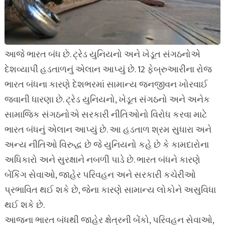
આજે ભારત બંધ છે. ટ્રેડ યુનિયનો અને ખેડૂત સંગઠનોએ
દેશવ્યાપી હડતાળનું એલાન આપ્યું છે. 12 ફેબ્રુઆરીના રોજ
ભારત બંધના કારણે દેશભરમાં સામાન્ય જનજીવન ખોરવાઈ
જવાની ધારણા છે. ટ્રેડ યુનિયનો, ખેડૂત સંગઠનો અને અનેક
સામાજિક સંગઠનોએ સરકારી નીતિઓનો વિરોધ કરવા માટે
ભારત બંધનું એલાન આપ્યું છે. આ હડતાળ શ્રમ સુધારા અને
અન્ય નીતિઓ વિરુદ્ધ છે જે યુનિયનો કહે છે કે કામદારોના
અધિકારો અને સુરક્ષાને નબળી પાડે છે. ભારત બંધને કારણે
બેંકિંગ સેવાઓ, જાહેર પરિવહન અને સરકારી કચેરીઓ
પ્રભાવિત થઈ શકે છે, જેના કારણે સામાન્ય લોકોને અસુવિધા
થઈ શકે છે.
આજના ભારત બંધથી જાહેર ક્ષેત્રની બેંકો, પરિવહન સેવાઓ,