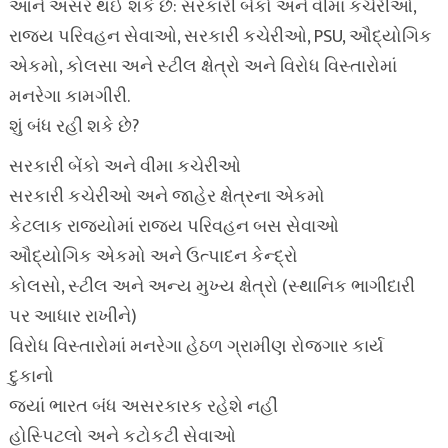
આને અસર થઈ શકે છે: સરકારી બેંકો અને વીમા કચેરીઓ,
રાજ્ય પરિવહન સેવાઓ, સરકારી કચેરીઓ, PSU, ઔદ્યોગિક
એકમો, કોલસા અને સ્ટીલ ક્ષેત્રો અને વિરોધ વિસ્તારોમાં
મનરેગા કામગીરી.
શું બંધ રહી શકે છે?
સરકારી બેંકો અને વીમા કચેરીઓ
સરકારી કચેરીઓ અને જાહેર ક્ષેત્રના એકમો
કેટલાક રાજ્યોમાં રાજ્ય પરિવહન બસ સેવાઓ
ઔદ્યોગિક એકમો અને ઉત્પાદન કેન્દ્રો
કોલસો, સ્ટીલ અને અન્ય મુખ્ય ક્ષેત્રો (સ્થાનિક ભાગીદારી
પર આધાર રાખીને)
વિરોધ વિસ્તારોમાં મનરેગા હેઠળ ગ્રામીણ રોજગાર કાર્ય
દુકાનો
જ્યાં ભારત બંધ અસરકારક રહેશે નહીં
હોસ્પિટલો અને કટોકટી સેવાઓ