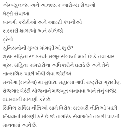
એમ્બ્યુલન્સ અને આવશ્યક આરોગ્ય સેવાઓ
મેટ્રો સેવાઓ
ખાનગી કચેરીઓ અને આઇટી કંપનીઓ
સરકારી શાળાઓ અને કોલેજો
ટ્રેનો
યુનિયનોની મુખ્ય માંગણીઓ શું છે?
શ્રમ સંહિતા રદ કરવી: મજૂર સંગઠનો માને છે કે નવા ચાર
શ્રમ સંહિતા કામદારોના અધિકારોને ઘટાડે છે અને તેને
તાત્કાલિક પાછી ખેંચી લેવા જોઈએ.
મનરેગા (મનરેગા) માં સુધારા: મહાત્મા ગાંધી રાષ્ટ્રીય ગ્રામીણ
રોજગાર ગેરંટી યોજનાને મજબૂત બનાવવા અને તેનું બજેટ
વધારવાની માંગણી કરે છે.
સિવિલ સર્વિસ નીતિઓ સામે વિરોધ: સરકારી નીતિઓ પાછી
ખેંચવાની માંગણી કરે છે જે નાગરિક સેવાઓને નબળી પાડતી
માનવામાં આવે છે.