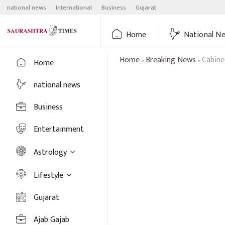
Skip
national news
International
Business
Gujarat
to
content
Home
National N
Home
Breaking News
Cabine
»
»
Home
national news
Business
Entertainment
Astrology
Lifestyle
Gujarat
Ajab Gajab