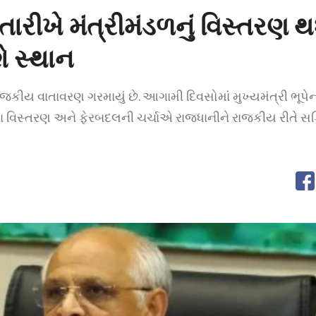
ારીખે મંત્રીમંડળનું વિસ્તરણ
 સ્થાન
જકીય વાતાવરણ ગરમાયું છે. આગામી દિવસોમાં મુખ્યમંત્રી ભૂપેન
ડળના વિસ્તરણ અને ફેરબદલની ચર્ચાએ રાજધાનીને રાજકીય રીતે સ