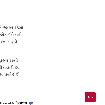
 જનસંપર્કમાં
જોડાઈને નવી
 ધ્યાન હવે
હારનો રસ્તો
 તૈયારી છે.
મ ચર્ચા થઈ
TOP
 Powered By