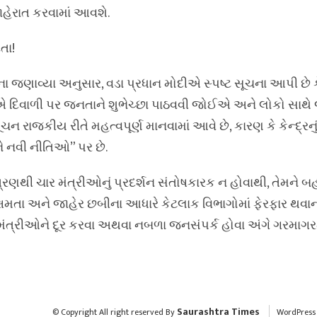
ાહેરાત કરવામાં આવશે.
તા!
જણાવ્યા અનુસાર, વડા પ્રધાન મોદીએ સ્પષ્ટ સૂચના આપી છે કે
એ દિવાળી પર જનતાને શુભેચ્છા પાઠવવી જોઈએ અને લોકો સાથે 
ાજકીય રીતે મહત્વપૂર્ણ માનવામાં આવે છે, કારણ કે કેન્દ્રનું
ે નવી નીતિઓ” પર છે.
ે ત્રણથી ચાર મંત્રીઓનું પ્રદર્શન સંતોષકારક ન હોવાથી, તેમને બ
ક્ષમતા અને જાહેર છબીના આધારે કેટલાક વિભાગોમાં ફેરફાર થવાની
ા મંત્રીઓને દૂર કરવા અથવા નબળા જનસંપર્ક હોવા અંગે ગરમાગર
Saurashtra Times
© Copyright All right reserved By
WordPress