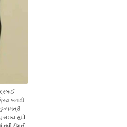
્દ્રભાઈ
ક્રિય બનાવી
મુખ્યમંત્રી
વધુ સમય સુધી
ાં નવી ટીમની