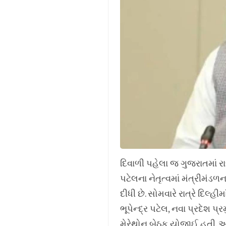
દિવાળી પહેલા જ ગુજરાતમાં રા
પટેલના નેતૃત્વમાં મંત્રીમં
દીધી છે. સોમવારે રાત્રે દિલ્હ
ભૂપેન્દ્ર પટેલ, નવા પ્રદેશ 
મેરેથોન બેઠક યોજાઈ હતી. આ બ