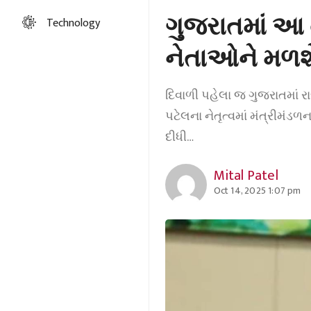
ગુજરાતમાં આ ત
Technology
નેતાઓને મળશે
દિવાળી પહેલા જ ગુજરાતમાં રા
પટેલના નેતૃત્વમાં મંત્રીમં
દીધી…
Mital Patel
Oct 14, 2025 1:07 pm