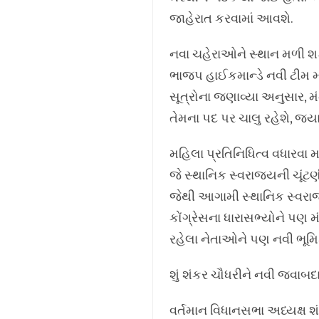
જાહેરાત કરવામાં આવશે.
નવા ચહેરાઓને સ્થાન મળી શક
ભાજપ હાઈકમાન્ડે નવી ટીમ મ
સૂત્રોના જણાવ્યા અનુસાર, મં
તેમના પદ પર ચાલુ રહેશે, જ્
મહિલા પ્રતિનિધિત્વ વધારવા મ
જે સ્થાનિક સ્વરાજ્યની ચૂં
જેથી આગામી સ્થાનિક સ્વરાજ્
કોંગ્રેસના ધારાસભ્યોને પણ મ
રહેલા નેતાઓને પણ નવી ભૂમ
શું શંકર ચૌધરીને નવી જવાબદ
વર્તમાન વિધાનસભા અધ્યક્ષ શ