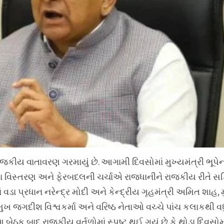
જકીય વાતાવરણ ગરમાયું છે. આગામી દિવસોમાં મુખ્યમંત્રી ભૂપેન
ડળના વિસ્તરણ અને ફેરબદલની ચર્ચાએ રાજધાનીને રાજકીય રીતે સ
ીમાં વડા પ્રધાન નરેન્દ્ર મોદી અને કેન્દ્રીય ગૃહમંત્રી અમિત શાહ, 
પ્રમુખ જગદીશ વિશ્વકર્મા અને વરિષ્ઠ નેતાઓ વચ્ચે પાંચ કલાકથી 
ેઠક બાદ રાજકીય વર્તુળોમાં સ્પષ્ટ થઈ ગયું છે કે થોડા દિવસોમ