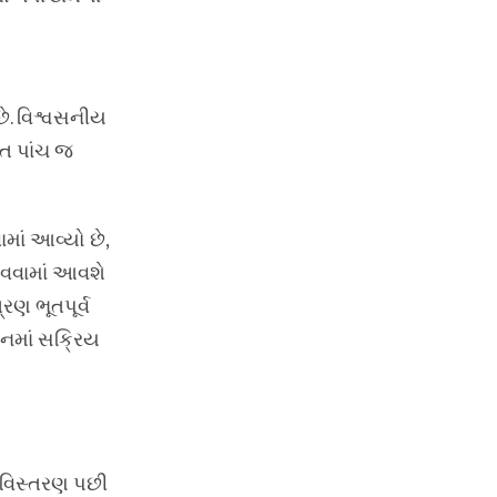
ે. વિશ્વસનીય
્ત પાંચ જ
માં આવ્યો છે,
ાવવામાં આવશે
રણ ભૂતપૂર્વ
ઠનમાં સક્રિય
ા વિસ્તરણ પછી