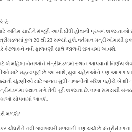
ે છે
ાટે અંતિમ યાદીને મંજૂરી આપી દીધી હોવાની પ્રબળ શક્યતાઓ છ
ત્રીમંડળમાં કુલ 20 થી 23 સભ્યો હશે. વર્તમાન મંત્રીઓમાંથી ફક
યારે કેટલાકને નવી ફાળવણી સાથે જાળવી રાખવામાં આવશે.
ાટે બે મહિલા નેતાઓને મંત્રીમંડળમાં સ્થાન આપવાનો નિર્ણય લેવા
ટણીઓ માટે મહત્વપૂર્ણ છે. આ સાથે, યુવા ચહેરાઓને પણ આગળ લ
યની ચૂંટણીઓ માટે જનતા સુધી તાજગીનો સંદેશ પહોંચે. બે થી ત્
ંત્રીમંડળમાં સ્થાન મળે તેવી પૂરી શક્યતા છે. લાંબા સમયથી સંગ
િકાઓ સોંપવામાં આવશે.
ારી મળશે?
ંકર ચૌધરીને નવી જવાબદારી મળવાની પણ ચર્ચા છે. મંત્રીમંડળન