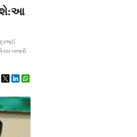
 થશે:આ
્દ્રભાઈ
ક્રિય બનાવી