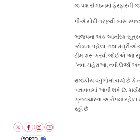
જ પક્ષ સંગઠનમાં ફેરફારની જ
પીએ મોદી તરફથી ખાસ સ્પષ્ટ
ભાજપના એક આંતરિક સૂત્રના 
જોડાતા પહેલા, નવા મંત્રીઓ
ટીમ શરૂ કરવી જોઈએ. આ સૂચન ર
“નવા ચહેરાઓ, નવી ઉર્જા અન
રાજકીય વર્તુળોમાં ચર્ચા છે ક
બતાવવામાં આવી શકે છે. કાર્ય
ભ્રષ્ટાચારના આરોપમાં રહેલ
રહી છે.