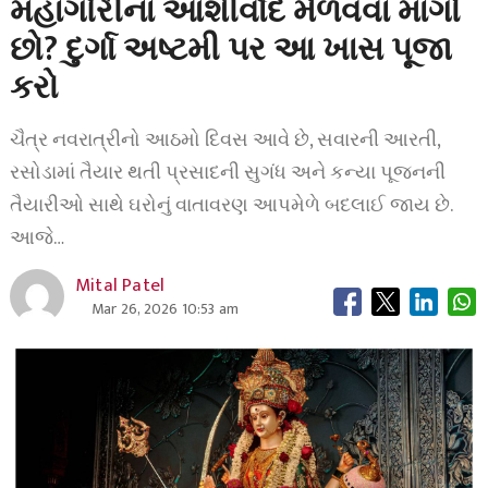
મહાગૌરીના આશીર્વાદ મેળવવા માંગો
છો? દુર્ગા અષ્ટમી પર આ ખાસ પૂજા
કરો
ચૈત્ર નવરાત્રીનો આઠમો દિવસ આવે છે, સવારની આરતી,
રસોડામાં તૈયાર થતી પ્રસાદની સુગંધ અને કન્યા પૂજનની
તૈયારીઓ સાથે ઘરોનું વાતાવરણ આપમેળે બદલાઈ જાય છે.
આજે…
Mital Patel
Mar 26, 2026 10:53 am