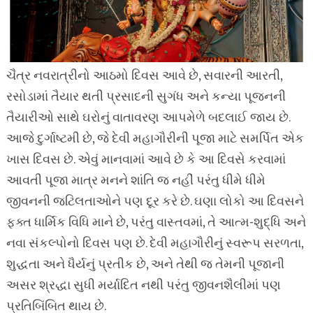
ચૈત્ર નવરાત્રીનો આઠમો દિવસ આવે છે, સવારની આરતી,
રસોડામાં તૈયાર થતી પ્રસાદની સુગંધ અને કન્યા પૂજનની
તૈયારીઓ સાથે ઘરોનું વાતાવરણ આપમેળે બદલાઈ જાય છે.
આજે દુર્ગાષ્ટમી છે, જે દેવી મહાગૌરીની પૂજા માટે સમર્પિત એક
ખાસ દિવસ છે. એવું માનવામાં આવે છે કે આ દિવસે કરવામાં
આવતી પૂજા માત્ર મનને શાંતિ જ નહીં પરંતુ ધીમે ધીમે
જીવનની જટિલતાઓને પણ દૂર કરે છે. ઘણા લોકો આ દિવસને
ફક્ત ધાર્મિક વિધિ માને છે, પરંતુ વાસ્તવમાં, તે આત્મ-શુદ્ધિ અને
નવા સંકલ્પોનો દિવસ પણ છે. દેવી મહાગૌરીનું સ્વરૂપ સરળતા,
શુદ્ધતા અને ધૈર્યનું પ્રતીક છે, અને તેથી જ તેમની પૂજાની
અસર શ્રદ્ધા સુધી મર્યાદિત નથી પરંતુ જીવનશૈલીમાં પણ
પ્રતિબિંબિત થાય છે.