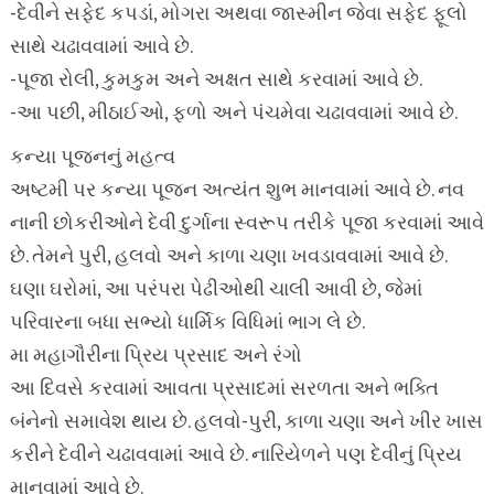
-દેવીને સફેદ કપડાં, મોગરા અથવા જાસ્મીન જેવા સફેદ ફૂલો
સાથે ચઢાવવામાં આવે છે.
-પૂજા રોલી, કુમકુમ અને અક્ષત સાથે કરવામાં આવે છે.
-આ પછી, મીઠાઈઓ, ફળો અને પંચમેવા ચઢાવવામાં આવે છે.
કન્યા પૂજનનું મહત્વ
અષ્ટમી પર કન્યા પૂજન અત્યંત શુભ માનવામાં આવે છે. નવ
નાની છોકરીઓને દેવી દુર્ગાના સ્વરૂપ તરીકે પૂજા કરવામાં આવે
છે. તેમને પુરી, હલવો અને કાળા ચણા ખવડાવવામાં આવે છે.
ઘણા ઘરોમાં, આ પરંપરા પેઢીઓથી ચાલી આવી છે, જેમાં
પરિવારના બધા સભ્યો ધાર્મિક વિધિમાં ભાગ લે છે.
મા મહાગૌરીના પ્રિય પ્રસાદ અને રંગો
આ દિવસે કરવામાં આવતા પ્રસાદમાં સરળતા અને ભક્તિ
બંનેનો સમાવેશ થાય છે. હલવો-પુરી, કાળા ચણા અને ખીર ખાસ
કરીને દેવીને ચઢાવવામાં આવે છે. નારિયેળને પણ દેવીનું પ્રિય
માનવામાં આવે છે.