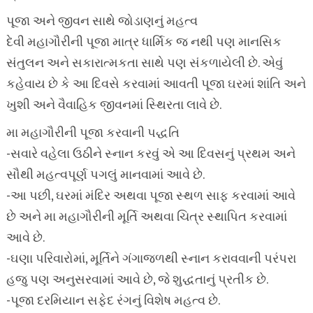
પૂજા અને જીવન સાથે જોડાણનું મહત્વ
દેવી મહાગૌરીની પૂજા માત્ર ધાર્મિક જ નથી પણ માનસિક
સંતુલન અને સકારાત્મકતા સાથે પણ સંકળાયેલી છે. એવું
કહેવાય છે કે આ દિવસે કરવામાં આવતી પૂજા ઘરમાં શાંતિ અને
ખુશી અને વૈવાહિક જીવનમાં સ્થિરતા લાવે છે.
મા મહાગૌરીની પૂજા કરવાની પદ્ધતિ
-સવારે વહેલા ઉઠીને સ્નાન કરવું એ આ દિવસનું પ્રથમ અને
સૌથી મહત્વપૂર્ણ પગલું માનવામાં આવે છે.
-આ પછી, ઘરમાં મંદિર અથવા પૂજા સ્થળ સાફ કરવામાં આવે
છે અને મા મહાગૌરીની મૂર્તિ અથવા ચિત્ર સ્થાપિત કરવામાં
આવે છે.
-ઘણા પરિવારોમાં, મૂર્તિને ગંગાજળથી સ્નાન કરાવવાની પરંપરા
હજુ પણ અનુસરવામાં આવે છે, જે શુદ્ધતાનું પ્રતીક છે.
-પૂજા દરમિયાન સફેદ રંગનું વિશેષ મહત્વ છે.