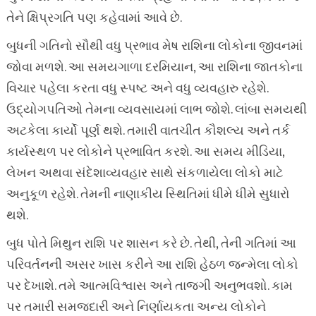
તેને ક્ષિપ્રગતિ પણ કહેવામાં આવે છે.
બુધની ગતિનો સૌથી વધુ પ્રભાવ મેષ રાશિના લોકોના જીવનમાં
જોવા મળશે. આ સમયગાળા દરમિયાન, આ રાશિના જાતકોના
વિચાર પહેલા કરતા વધુ સ્પષ્ટ અને વધુ વ્યવહારુ રહેશે.
ઉદ્યોગપતિઓ તેમના વ્યવસાયમાં લાભ જોશે. લાંબા સમયથી
અટકેલા કાર્યો પૂર્ણ થશે. તમારી વાતચીત કૌશલ્ય અને તર્ક
કાર્યસ્થળ પર લોકોને પ્રભાવિત કરશે. આ સમય મીડિયા,
લેખન અથવા સંદેશાવ્યવહાર સાથે સંકળાયેલા લોકો માટે
અનુકૂળ રહેશે. તેમની નાણાકીય સ્થિતિમાં ધીમે ધીમે સુધારો
થશે.
બુધ પોતે મિથુન રાશિ પર શાસન કરે છે. તેથી, તેની ગતિમાં આ
પરિવર્તનની અસર ખાસ કરીને આ રાશિ હેઠળ જન્મેલા લોકો
પર દેખાશે. તમે આત્મવિશ્વાસ અને તાજગી અનુભવશો. કામ
પર તમારી સમજદારી અને નિર્ણાયકતા અન્ય લોકોને