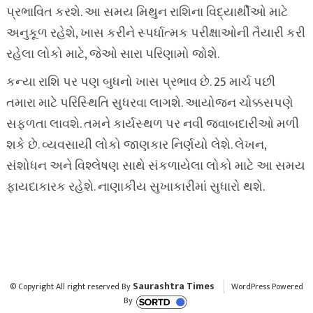
પ્રભાવિત કરશે. આ સમય મિથુન રાશિના વિદ્યાર્થીઓ માટે
અનુકૂળ રહેશે, ખાસ કરીને સ્પર્ધાત્મક પરીક્ષાઓની તૈયારી કરી
રહેલા લોકો માટે, જેઓ સારા પરિણામો જોશે.
કન્યા રાશિ પર પણ બુધનો ખાસ પ્રભાવ છે. 25 માર્ચ પછી
તમારા માટે પરિસ્થિતિ સુધરવા લાગશે. આયોજન ચોક્કસપણે
સફળતા લાવશે. તમને કાર્યસ્થળ પર નવી જવાબદારીઓ મળી
શકે છે. વ્યવસાયી લોકો જાણકાર નિર્ણયો લેશે. લેખન,
સંશોધન અને વિશ્લેષણ સાથે સંકળાયેલા લોકો માટે આ સમય
ફાયદાકારક રહેશે. નાણાકીય સુખાકારીમાં સુધારો થશે.
Saurashtra Times
© Copyright All right reserved By
WordPress Powered
By