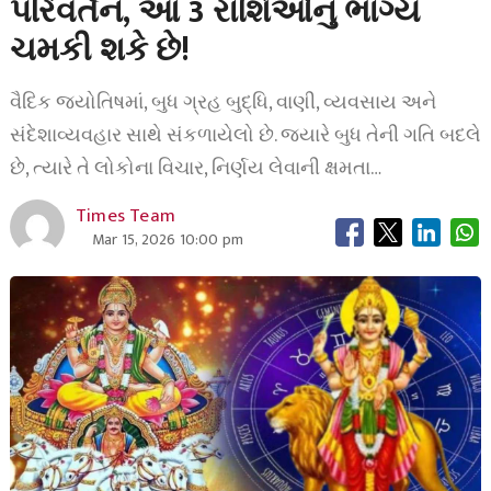
પરિવર્તન, આ 3 રાશિઓનું ભાગ્ય
ચમકી શકે છે!
વૈદિક જ્યોતિષમાં, બુધ ગ્રહ બુદ્ધિ, વાણી, વ્યવસાય અને
સંદેશાવ્યવહાર સાથે સંકળાયેલો છે. જ્યારે બુધ તેની ગતિ બદલે
છે, ત્યારે તે લોકોના વિચાર, નિર્ણય લેવાની ક્ષમતા…
Times Team
Mar 15, 2026 10:00 pm