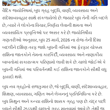
વૈદિક જ્યોતિષમાં, બુધ ગ્રહ બુદ્ધિ, વાણી, વ્યવસાય અને
સંદેશાવ્યવહાર સાથે સંકળાયેલો છે. જ્યારે બુધ તેની ગતિ બદલે
છે, ત્યારે તે લોકોના વિચાર, નિર્ણય લેવાની ક્ષમતા અને
વ્યવસાયિક પ્રવૃત્તિઓ પર અસર કરે છે. જ્યોતિષીય
ગણતરીઓ અનુસાર, બુધ 25 માર્ચ, 2026 ના રોજ તેની દિશા
બદલીને દક્ષિણ તરફ જશે. બુધની ગતિમાં આ ફેરફાર ચોક્કસ
રાશિના જાતકોને તેમના કારકિર્દી, વ્યવસાય અને નાણાકીય
બાબતોમાં સકારાત્મક પરિણામો લાવી શકે છે. ચાલો જોઈએ કે
બુધની ગતિમાં આ પરિવર્તનથી કઈ રાશિના જાતકોને સૌથી વધુ
ફાયદો થશે.
બુધ નવ ગ્રહોનો રાજકુમાર છે, જે બુદ્ધિ, વાણી, સંદેશાવ્યવહાર,
શિક્ષણ, વ્યવસાય, ગણિત અને લેખનનું પ્રતિનિધિત્વ કરે છે.
બુધ મિથુન અને કન્યા રાશિનો શાસક ગ્રહ પણ છે. ચંદ્ર પછી
બુધને સૌથી ઝડપથી ચાલતો ગ્રહ માનવામાં આવે છે, તેથી જ