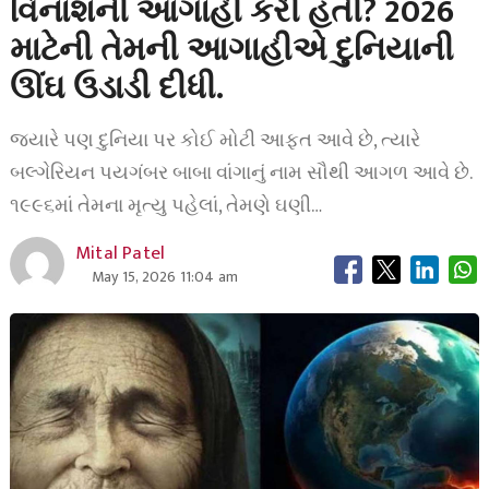
વિનાશની આગાહી કરી હતી? 2026
માટેની તેમની આગાહીએ દુનિયાની
ઊંઘ ઉડાડી દીધી.
જ્યારે પણ દુનિયા પર કોઈ મોટી આફત આવે છે, ત્યારે
બલ્ગેરિયન પયગંબર બાબા વાંગાનું નામ સૌથી આગળ આવે છે.
૧૯૯૬માં તેમના મૃત્યુ પહેલાં, તેમણે ઘણી…
Mital Patel
May 15, 2026 11:04 am