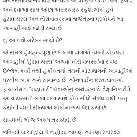
વાયરસના ઉદભવ વિશે ચેતવણી આપી હતી જે ઝડપથી ફેલાશે
અને દવાઓ સામે ઓછા અસરકારક રહેશે. લોકો હવે
હંટાવાયરસ અને નોરોવાયરસના તાજેતરના પ્રકોપને આ
આગાહી સાથે જોડી રહ્યા છે.
શું આ દાવો ખરેખર સાચો છે?
એ સમજવું મહત્વપૂર્ણ છે કે બાબા વાંગાએ તેમની કોઈપણ
આગાહીમાં ‘હંટાવાયરસ’ અથવા ‘નોરોવાયરસ’નો સ્પષ્ટ
ઉલ્લેખ કર્યો નથી. હકીકતમાં, તેમની મોટાભાગની આગાહીઓ
પ્રતીકાત્મક અને સામાન્ય છે. ઓનલાઈન ફરતા દાવાઓ
ફક્ત તેમના “મહામારી” દાવાઓનું અર્થઘટન છે. વૈજ્ઞાનિક રીતે,
આ વાયરસનો બાબા વાંગા સાથે કોઈ સીધો સંબંધ નથી, પરંતુ
કેસોની વધતી સંખ્યાએ લોકોમાં ભય પેદા કર્યો છે.
સાવધાની એ જ એકમાત્ર રક્ષણ છે
ભવિષ્યો સાચા હોય કે ન હોય, આપણે આપણા સ્વાસ્થ્ય