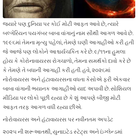
જ્યારે પણ દુનિયા પર કોઈ મોટી આફત આવે છે, ત્યારે
બલ્ગેરિયન પયગંબર બાબા વાંગાનું નામ સૌથી આગળ આવે છે.
૧૯૯૬માં તેમના મૃત્યુ પહેલાં, તેમણે ઘણી આગાહીઓ કરી હતી
જે આજે પણ લોકોને આશ્ચર્યચકિત કરે છે. ૯/૧૧ના હુમલા
હોય કે કોરોનાવાયરસ રોગચાળો, તેમના સમર્થકો દાવો કરે છે
કે તેમણે તે બધાની આગાહી કરી હતી. હવે, ૨૦૨૬માં
નોરોવાયરસ અને હંટાવાયરસના વધતા કેસોએ ફરી એકવાર
બાબા વાંગાની ભયાનક આગાહીઓ યાદ અપાવી છે. સોશિયલ
મીડિયા પર લોકો પૂછી રહ્યા છે કે શું આપણે બીજી મોટી
આફત તરફ આગળ વધી રહ્યા છીએ.
નોરોવાયરસ અને હંટાવાયરસ પર નવીનતમ અપડેટ
૨૦૨૫ ની શરૂઆતથી, યુનાઇટેડ સ્ટેટ્સ અને ઇંગ્લેન્ડમાં