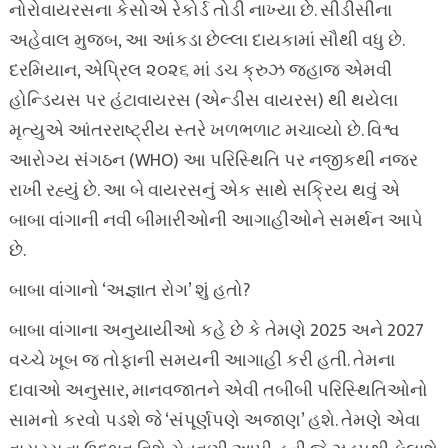
નોરોવાયરસના કેસોએ રેકોર્ડ તોડી નાખ્યા છે. સીડીસીના
અહેવાલ મુજબ, આ આંકડા છેલ્લા દાયકામાં સૌથી વધુ છે.
દરમિયાન, એપ્રિલ ૨૦૨૬ માં ડચ ક્રુઝ જહાજ એમવી
હોન્ડિયસ પર હંટાવાયરસ (એન્ડીસ વાયરસ) થી થયેલા
મૃત્યુએ આંતરરાષ્ટ્રીય સ્તરે ખળભળાટ મચાવ્યો છે. વિશ્વ
આરોગ્ય સંગઠન (WHO) આ પરિસ્થિતિ પર નજીકથી નજર
રાખી રહ્યું છે. આ બે વાયરસનું એક સાથે સક્રિય થવું એ
બાબા વાંગાની નવી બીમારીઓની આગાહીઓને સમર્થન આપે
છે.
બાબા વાંગાનો ‘અજ્ઞાત રોગ’ શું હતો?
બાબા વાંગાના અનુયાયીઓ કહે છે કે તેમણે 2025 અને 2027
વચ્ચે ખૂબ જ તોફાની સમયની આગાહી કરી હતી. તેમના
દાવાઓ અનુસાર, માનવજાતને એવી તબીબી પરિસ્થિતિઓનો
સામનો કરવો પડશે જે ‘સંપૂર્ણપણે અજાણ’ હશે. તેમણે એવા