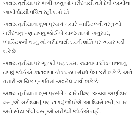
અક્ષય તૃતીયા પર કાળી વસ્તુઓ ખરીદવાથી તમે દેવી લક્ષ્મીના
આશીર્વાદથી વંચિત રહી શકો છો.
અક્ષય તૃતીયાના શુભ પ્રસંગે, તમારે પ્લાસ્ટિકની વસ્તુઓ
ખરીદવાનું પણ ટાળવું જોઈએ. માન્યતાઓ અનુસાર,
પ્લાસ્ટિકની વસ્તુઓ ખરીદવાથી ઘરની શાંતિ પર અસર પડી
શકે છે.
અક્ષય તૃતીયા પર ભૂલથી પણ ઘરમાં કાંટાવાળા છોડ લાવવાનું
ટાળવું જોઈએ. કાંટાવાળા છોડ ઘરમાં સંઘર્ષ પેદા કરી શકે છે અને
તમારી આર્થિક પ્રગતિમાં અવરોધ લાવી શકે છે.
અક્ષય તૃતીયાના શુભ પ્રસંગે, તમારે તીક્ષ્ણ અથવા અણીદાર
વસ્તુઓ ખરીદવાનું પણ ટાળવું જોઈએ. આ દિવસે છરી, કાતર
અને સોય જેવી વસ્તુઓ ખરીદવી જોઈએ નહીં.