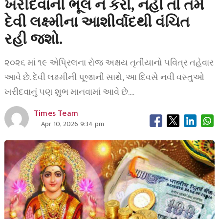
ખરીદવાની ભૂલ ન કરો, નહીં તો તમે
દેવી લક્ષ્મીના આશીર્વાદથી વંચિત
રહી જશો.
૨૦૨૬ માં ૧૯ એપ્રિલના રોજ અક્ષય તૃતીયાનો પવિત્ર તહેવાર
આવે છે. દેવી લક્ષ્મીની પૂજાની સાથે, આ દિવસે નવી વસ્તુઓ
ખરીદવાનું પણ શુભ માનવામાં આવે છે.…
Times Team
Apr 10, 2026 9:34 pm