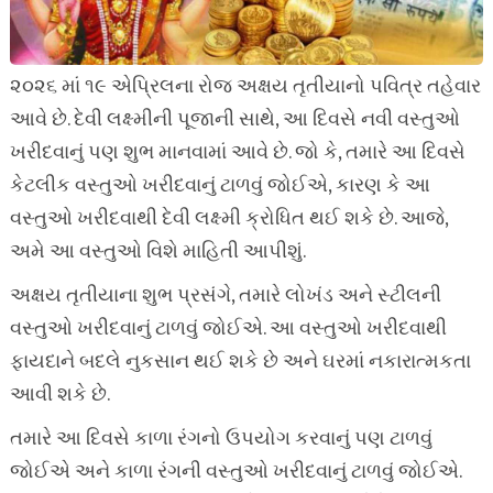
૨૦૨૬ માં ૧૯ એપ્રિલના રોજ અક્ષય તૃતીયાનો પવિત્ર તહેવાર
આવે છે. દેવી લક્ષ્મીની પૂજાની સાથે, આ દિવસે નવી વસ્તુઓ
ખરીદવાનું પણ શુભ માનવામાં આવે છે. જો કે, તમારે આ દિવસે
કેટલીક વસ્તુઓ ખરીદવાનું ટાળવું જોઈએ, કારણ કે આ
વસ્તુઓ ખરીદવાથી દેવી લક્ષ્મી ક્રોધિત થઈ શકે છે. આજે,
અમે આ વસ્તુઓ વિશે માહિતી આપીશું.
અક્ષય તૃતીયાના શુભ પ્રસંગે, તમારે લોખંડ અને સ્ટીલની
વસ્તુઓ ખરીદવાનું ટાળવું જોઈએ. આ વસ્તુઓ ખરીદવાથી
ફાયદાને બદલે નુકસાન થઈ શકે છે અને ઘરમાં નકારાત્મકતા
આવી શકે છે.
તમારે આ દિવસે કાળા રંગનો ઉપયોગ કરવાનું પણ ટાળવું
જોઈએ અને કાળા રંગની વસ્તુઓ ખરીદવાનું ટાળવું જોઈએ.