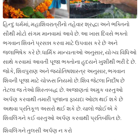
હિન્દુ ધર્મમાં, મહાશિવરાત્રીનો તહેવાર શ્રદ્ધા અને ભક્તિનો
સૌથી મોટો સંગમ માનવામાં આવે છે. આ ખાસ દિવસે ભક્તો
ભગવાન શિવને પ્રસન્ન કરવા માટે ઉપવાસ કરે છે અને
જલાભિષેક કરે છે. ધાર્મિક માન્યતાઓ અનુસાર, યોગ્ય વિધિઓ
સાથે કરવામાં આવતી પૂજા ભક્તોના હૃદયને ખુશીથી ભરી દે છે.
જોકે, શિવપુરાણ અને જ્યોતિષશાસ્ત્ર અનુસાર, ભગવાન
શિવની પૂજા માટે ચોક્કસ નિયમો છે. શિવ જેટલા નિર્દોષ છે
તેટલા જ તેઓ શિસ્તબદ્ધ છે. અજાણતાં અમુક વસ્તુઓ
અર્પણ કરવાથી તમારી પૂજાના ફાયદા ઓછા થઈ શકે છે
અથવા પ્રતિકૂળ અસરો થઈ શકે છે. ચાલો જોઈએ કે
શિવલિંગને કઈ વસ્તુઓ અર્પણ કરવાથી પ્રતિબંધિત છે.
શિવલિંગને તુલસી અર્પણ ન કરો