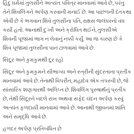
હિંદુ ધર્મમાં તુલસીને અત્યંત પવિત્ર માનવામાં આવે છે, પરંતુ
તેને શિવલિંગને અર્પણ કરવાની મનાઈ છે. આ પાછળની દંતકથા
એવી છે કે ભગવાન શિવે તુલસીના પતિ, રાક્ષસ જલંધરનો વધ
કર્યો હતો. આનાથી દુઃખી અને ક્રોધિત થઈને, તુલસીએ
શિવની પૂજામાં ભાગ ન લેવાનું નક્કી કર્યું. આ જ કારણ છે કે
શિવ પૂજામાં તુલસીના પાન ટાળવામાં આવે છે.
સિંદૂર અને કુમકુમથી દૂર રહો
સિંદૂર અને કુમકુમને સૌભાગ્ય અને સ્ત્રીની સુંદરતાના પ્રતીક
માનવામાં આવે છે. તેનાથી વિપરીત, મહાદેવ એક તપસ્વી છે, જે
સાંસારિક શણગારથી અલિપ્ત છે. શિવલિંગ પુરુષાર્થનું પ્રતીક
છે, તેથી સિંદૂરને બદલે રાખ અથવા સફેદ ચંદન અર્પણ કરવું
અત્યંત ફળદાયી માનવામાં આવે છે. આનાથી જીવનમાં શાંતિ
અને સમૃદ્ધિ આવે છે.
હળદર અર્પણ પ્રતિબંધિત છે