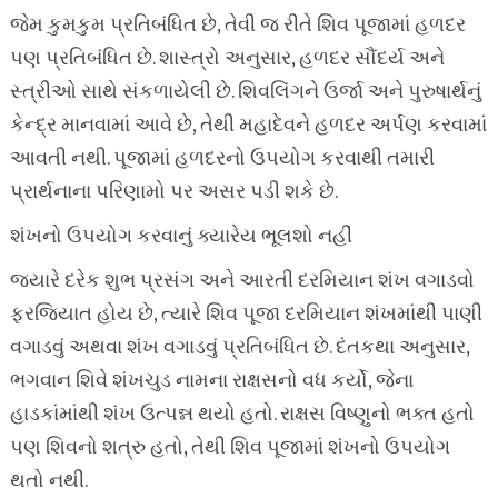
જેમ કુમકુમ પ્રતિબંધિત છે, તેવી જ રીતે શિવ પૂજામાં હળદર
પણ પ્રતિબંધિત છે. શાસ્ત્રો અનુસાર, હળદર સૌંદર્ય અને
સ્ત્રીઓ સાથે સંકળાયેલી છે. શિવલિંગને ઉર્જા અને પુરુષાર્થનું
કેન્દ્ર માનવામાં આવે છે, તેથી મહાદેવને હળદર અર્પણ કરવામાં
આવતી નથી. પૂજામાં હળદરનો ઉપયોગ કરવાથી તમારી
પ્રાર્થનાના પરિણામો પર અસર પડી શકે છે.
શંખનો ઉપયોગ કરવાનું ક્યારેય ભૂલશો નહીં
જ્યારે દરેક શુભ પ્રસંગ અને આરતી દરમિયાન શંખ વગાડવો
ફરજિયાત હોય છે, ત્યારે શિવ પૂજા દરમિયાન શંખમાંથી પાણી
વગાડવું અથવા શંખ વગાડવું પ્રતિબંધિત છે. દંતકથા અનુસાર,
ભગવાન શિવે શંખચુડ નામના રાક્ષસનો વધ કર્યો, જેના
હાડકાંમાંથી શંખ ઉત્પન્ન થયો હતો. રાક્ષસ વિષ્ણુનો ભક્ત હતો
પણ શિવનો શત્રુ હતો, તેથી શિવ પૂજામાં શંખનો ઉપયોગ
થતો નથી.