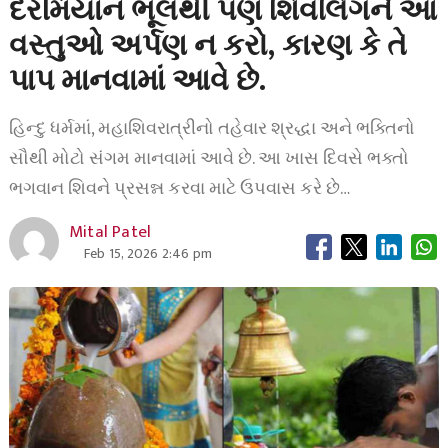
દરમિયાન ભૂલથી પણ શિવલિંગને આ
વસ્તુઓ અર્પણ ન કરો, કારણ કે તે
પાપ માનવામાં આવે છે.
હિન્દુ ધર્મમાં, મહાશિવરાત્રીનો તહેવાર શ્રદ્ધા અને ભક્તિનો
સૌથી મોટો સંગમ માનવામાં આવે છે. આ ખાસ દિવસે ભક્તો
ભગવાન શિવને પ્રસન્ન કરવા માટે ઉપવાસ કરે છે…
Mital Patel
Feb 15, 2026 2:46 pm