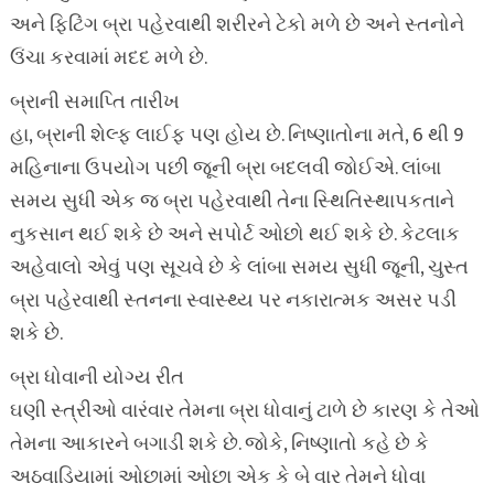
અને ફિટિંગ બ્રા પહેરવાથી શરીરને ટેકો મળે છે અને સ્તનોને
ઉંચા કરવામાં મદદ મળે છે.
બ્રાની સમાપ્તિ તારીખ
હા, બ્રાની શેલ્ફ લાઈફ પણ હોય છે. નિષ્ણાતોના મતે, 6 થી 9
મહિનાના ઉપયોગ પછી જૂની બ્રા બદલવી જોઈએ. લાંબા
સમય સુધી એક જ બ્રા પહેરવાથી તેના સ્થિતિસ્થાપકતાને
નુકસાન થઈ શકે છે અને સપોર્ટ ઓછો થઈ શકે છે. કેટલાક
અહેવાલો એવું પણ સૂચવે છે કે લાંબા સમય સુધી જૂની, ચુસ્ત
બ્રા પહેરવાથી સ્તનના સ્વાસ્થ્ય પર નકારાત્મક અસર પડી
શકે છે.
બ્રા ધોવાની યોગ્ય રીત
ઘણી સ્ત્રીઓ વારંવાર તેમના બ્રા ધોવાનું ટાળે છે કારણ કે તેઓ
તેમના આકારને બગાડી શકે છે. જોકે, નિષ્ણાતો કહે છે કે
અઠવાડિયામાં ઓછામાં ઓછા એક કે બે વાર તેમને ધોવા