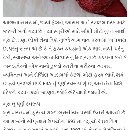
આજના સમયમાં, જ્યાં ફેશન, આરામ અને સ્ટાઇલ દરેક માટે
જરૂરી બની ગયા છે, ત્યાં સ્ત્રીઓ માટે સૌથી મોટો ગુપ્ત સાથી
બ્રા છે. ઘણા લોકો તેના વિશે ખુલ્લેઆમ વાત કરવામાં અચકાય
છે, પરંતુ સત્ય એ છે કે તે ફક્ત કપડાંનો એક ભાગ નથી, પરંતુ
ટેકો, સ્વાસ્થ્ય અને આત્મવિશ્વાસનું મિશ્રણ છે. કલ્પના કરો કે
અન્ડરવેરનો એક નાનો ટુકડો સ્ત્રીના શરીરના આકાર,
વ્યક્તિત્વ અને રોજિંદા આરામમાં કેટલો મોટો ફરક લાવી શકે
છે. હવે પ્રશ્ન એ છે કે BRA નું પૂર્ણ સ્વરૂપ શું છે, અને તેના વિશે
દરેકને કયા તથ્યો જાણવા જોઈએ? ચાલો જાણીએ.
બ્રા નું પૂર્ણ સ્વરૂપ
બ્રા વાસ્તવમાં ફ્રેન્ચ શબ્દ, બ્રાસીયર પરથી ઉતરી આવ્યો છે.
આ શબ્દનો સૌપ્રથમ ઉપયોગ 1893 માં ન્યૂ યોર્ક ઇવનિંગ