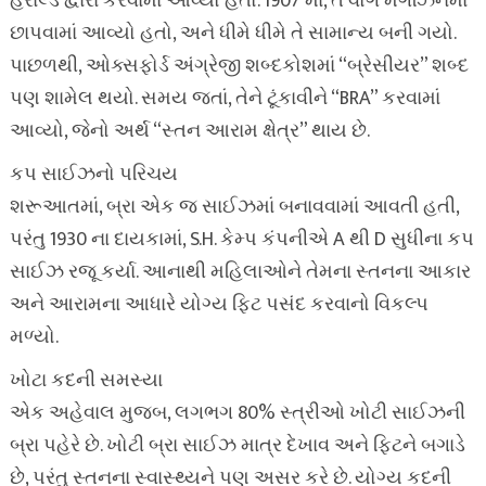
હેરાલ્ડ દ્વારા કરવામાં આવ્યો હતો. 1907 માં, તે વોગ મેગેઝિનમાં
છાપવામાં આવ્યો હતો, અને ધીમે ધીમે તે સામાન્ય બની ગયો.
પાછળથી, ઓક્સફોર્ડ અંગ્રેજી શબ્દકોશમાં “બ્રેસીયર” શબ્દ
પણ શામેલ થયો. સમય જતાં, તેને ટૂંકાવીને “BRA” કરવામાં
આવ્યો, જેનો અર્થ “સ્તન આરામ ક્ષેત્ર” થાય છે.
કપ સાઈઝનો પરિચય
શરૂઆતમાં, બ્રા એક જ સાઈઝમાં બનાવવામાં આવતી હતી,
પરંતુ 1930 ના દાયકામાં, S.H. કેમ્પ કંપનીએ A થી D સુધીના કપ
સાઈઝ રજૂ કર્યા. આનાથી મહિલાઓને તેમના સ્તનના આકાર
અને આરામના આધારે યોગ્ય ફિટ પસંદ કરવાનો વિકલ્પ
મળ્યો.
ખોટા કદની સમસ્યા
એક અહેવાલ મુજબ, લગભગ 80% સ્ત્રીઓ ખોટી સાઈઝની
બ્રા પહેરે છે. ખોટી બ્રા સાઈઝ માત્ર દેખાવ અને ફિટને બગાડે
છે, પરંતુ સ્તનના સ્વાસ્થ્યને પણ અસર કરે છે. યોગ્ય કદની