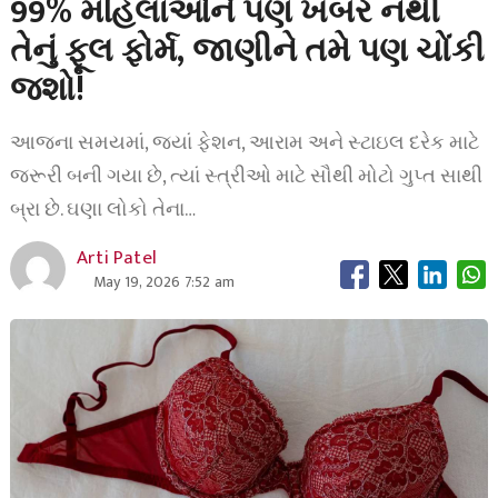
99% મહિલાઓને પણ ખબર નથી
તેનું ફૂલ ફોર્મ, જાણીને તમે પણ ચોંકી
જશો!
આજના સમયમાં, જ્યાં ફેશન, આરામ અને સ્ટાઇલ દરેક માટે
જરૂરી બની ગયા છે, ત્યાં સ્ત્રીઓ માટે સૌથી મોટો ગુપ્ત સાથી
બ્રા છે. ઘણા લોકો તેના…
Arti Patel
May 19, 2026 7:52 am