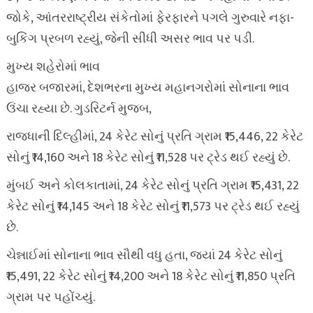
જોકે, આંતરરાષ્ટ્રીય સંકેતોમાં ફેરફારને પગલે ગુરુવારે નફા-
બુકિંગ પ્રબળ રહ્યું, જેની સીધી અસર ભાવ પર પડી.
મુખ્ય શહેરોમાં ભાવ
હાજર બજારમાં, દેશભરના મુખ્ય મહાનગરોમાં સોનાના ભાવ
ઉંચા રહ્યા છે. ગુડરિટર્ન મુજબ,
રાજધાની દિલ્હીમાં, 24 કેરેટ સોનું પ્રતિ ગ્રામ ₹15,446, 22 કેરેટ
સોનું ₹14,160 અને 18 કેરેટ સોનું ₹11,528 પર ટ્રેડ થઈ રહ્યું છે.
મુંબઈ અને કોલકાતામાં, 24 કેરેટ સોનું પ્રતિ ગ્રામ ₹15,431, 22
કેરેટ સોનું ₹14,145 અને 18 કેરેટ સોનું ₹11,573 પર ટ્રેડ થઈ રહ્યું
છે.
ચેન્નાઈમાં સોનાના ભાવ સૌથી વધુ હતા, જ્યાં 24 કેરેટ સોનું
₹15,491, 22 કેરેટ સોનું ₹14,200 અને 18 કેરેટ સોનું ₹11,850 પ્રતિ
ગ્રામ પર પહોંચ્યું.