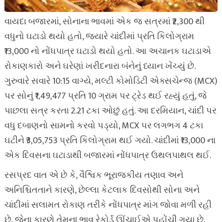
વાયદા બજારમાં, સોનાના ભાવમાં એક જ સત્રમાં ₹2,300 થી
વધુનો ઘટાડો થયો હતો, જ્યારે ચાંદીમાં પ્રતિ કિલોગ્રામ
₹13,000 નો નોંધપાત્ર ઘટાડો થયો હતો. આ અચાનક ઘટાડાએ
રોકાણકારો અને ઘરેણાં ખરીદનારા બંનેનું ધ્યાન ખેંચ્યું છે.
ગુરુવારે સવારે 10:15 વાગ્યે, મલ્ટી કોમોડિટી એક્સચેન્જ (MCX)
પર સોનું ₹1,49,477 પ્રતિ 10 ગ્રામ પર ટ્રેડ થઈ રહ્યું હતું, જે
પાછલા સત્ર કરતા 2.21 ટકા ઓછું હતું. આ દરમિયાન, ચાંદી પર
વધુ દબાણનો સામનો કરવો પડ્યો, MCX પર લગભગ 4 ટકા
ઘટીને ₹3,05,753 પ્રતિ કિલોગ્રામ થઈ ગયો. ચાંદીમાં ₹13,000 ના
એક દિવસના ઘટાડાથી બજારમાં નોંધપાત્ર ઉથલપાથલ થઈ.
રસપ્રદ વાત એ છે કે, વૈશ્વિક ભૂરાજકીય તણાવ અને
અનિશ્ચિતતાને કારણે, છેલ્લા કેટલાક દિવસોથી સોના અને
ચાંદીમાં સલામત રોકાણ તરીકે નોંધપાત્ર માંગ જોવા મળી રહી
છે, જેના કારણે તેમના ભાવ રેકોર્ડ ઊંચાઈએ પહોંચી ગયા છે.