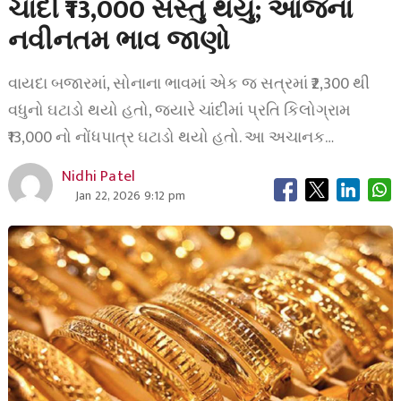
ચાંદી ₹13,000 સસ્તું થયું; આજના
નવીનતમ ભાવ જાણો
વાયદા બજારમાં, સોનાના ભાવમાં એક જ સત્રમાં ₹2,300 થી
વધુનો ઘટાડો થયો હતો, જ્યારે ચાંદીમાં પ્રતિ કિલોગ્રામ
₹13,000 નો નોંધપાત્ર ઘટાડો થયો હતો. આ અચાનક…
Nidhi Patel
Jan 22, 2026 9:12 pm