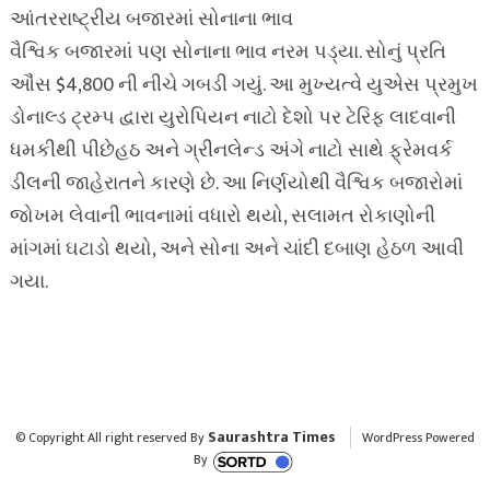
આંતરરાષ્ટ્રીય બજારમાં સોનાના ભાવ
વૈશ્વિક બજારમાં પણ સોનાના ભાવ નરમ પડ્યા. સોનું પ્રતિ
ઔંસ $4,800 ની નીચે ગબડી ગયું. આ મુખ્યત્વે યુએસ પ્રમુખ
ડોનાલ્ડ ટ્રમ્પ દ્વારા યુરોપિયન નાટો દેશો પર ટેરિફ લાદવાની
ધમકીથી પીછેહઠ અને ગ્રીનલેન્ડ અંગે નાટો સાથે ફ્રેમવર્ક
ડીલની જાહેરાતને કારણે છે. આ નિર્ણયોથી વૈશ્વિક બજારોમાં
જોખમ લેવાની ભાવનામાં વધારો થયો, સલામત રોકાણોની
માંગમાં ઘટાડો થયો, અને સોના અને ચાંદી દબાણ હેઠળ આવી
ગયા.
Saurashtra Times
© Copyright All right reserved By
WordPress Powered
By