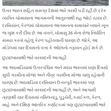
ઉત્તર ભારત સહિત સમગ્ર દેશમાં ભારે ગરમી પડી રહી છે. દરેક
વ્યક્તિ ચોમાસાના આગમનની આતુરતાથી રાહ જોઈ રહ્યા છે.
દરમિયાન, કેરળમાં ચોમાસાના આગમનના સમાચારે બધાને ખૂબ
જ ખુશ કરી દીધા છે. આ વખતે, ચોમાસુ 26 મેના રોજ નિર્ધારિત
સમય કરતાં વહેલું કેરળ પહોંચવાની ધારણા છે. જોકે, આ
મોડેલમાં ચાર દિવસનો વત્તા કે ઓછાનો તફાવત હોઈ શકે છે.
છુટાછવાયાથી ભારે વરસાદની આગાહી
આ અઠવાડિયામાં ઉત્તરપશ્ચિમ અને મધ્ય ભારતમાં ઘણા દિવસો
સુધી ગરમીના મોજા અને તીવ્ર ગરમીના મોજા ચાલુ રહેવાની
ધારણા છે. અઠવાડિયા દરમિયાન ઉત્તરપૂર્વ ભારતમાં પણ
છૂટાછવાયાથી ભારે વરસાદની આગાહી છે, અને આગામી
ત્રણથી ચાર દિવસમાં તમિલનાડુ, પુડુચેરી, કરાઈકલ, કેરળ,
માહે અને દક્ષિણ આંતરિક કર્ણાટકમાં પણ છૂટાછવાયાથી ભારે