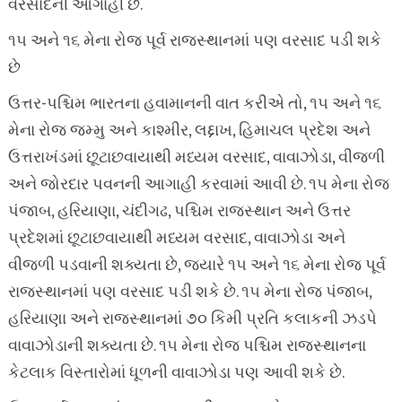
વરસાદની આગાહી છે.
૧૫ અને ૧૬ મેના રોજ પૂર્વ રાજસ્થાનમાં પણ વરસાદ પડી શકે
છે
ઉત્તર-પશ્ચિમ ભારતના હવામાનની વાત કરીએ તો, ૧૫ અને ૧૬
મેના રોજ જમ્મુ અને કાશ્મીર, લદ્દાખ, હિમાચલ પ્રદેશ અને
ઉત્તરાખંડમાં છૂટાછવાયાથી મધ્યમ વરસાદ, વાવાઝોડા, વીજળી
અને જોરદાર પવનની આગાહી કરવામાં આવી છે. ૧૫ મેના રોજ
પંજાબ, હરિયાણા, ચંદીગઢ, પશ્ચિમ રાજસ્થાન અને ઉત્તર
પ્રદેશમાં છૂટાછવાયાથી મધ્યમ વરસાદ, વાવાઝોડા અને
વીજળી પડવાની શક્યતા છે, જ્યારે ૧૫ અને ૧૬ મેના રોજ પૂર્વ
રાજસ્થાનમાં પણ વરસાદ પડી શકે છે. ૧૫ મેના રોજ પંજાબ,
હરિયાણા અને રાજસ્થાનમાં ૭૦ કિમી પ્રતિ કલાકની ઝડપે
વાવાઝોડાની શક્યતા છે. ૧૫ મેના રોજ પશ્ચિમ રાજસ્થાનના
કેટલાક વિસ્તારોમાં ધૂળની વાવાઝોડા પણ આવી શકે છે.