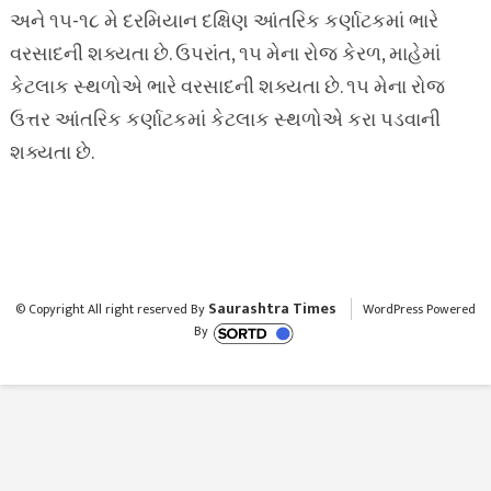
અને ૧૫-૧૮ મે દરમિયાન દક્ષિણ આંતરિક કર્ણાટકમાં ભારે
વરસાદની શક્યતા છે. ઉપરાંત, ૧૫ મેના રોજ કેરળ, માહેમાં
કેટલાક સ્થળોએ ભારે વરસાદની શક્યતા છે. ૧૫ મેના રોજ
ઉત્તર આંતરિક કર્ણાટકમાં કેટલાક સ્થળોએ કરા પડવાની
શક્યતા છે.
Saurashtra Times
© Copyright All right reserved By
WordPress Powered
By