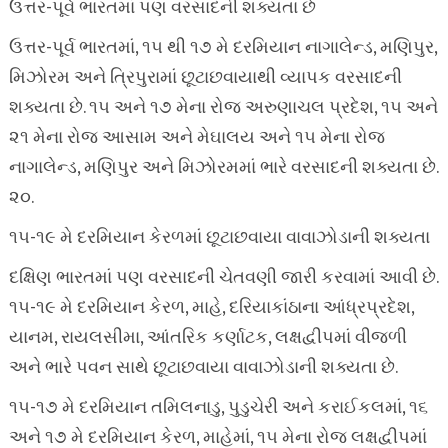
ઉત્તર-પૂર્વ ભારતમાં પણ વરસાદની શક્યતા છે
ઉત્તર-પૂર્વ ભારતમાં, ૧૫ થી ૧૭ મે દરમિયાન નાગાલેન્ડ, મણિપુર,
મિઝોરમ અને ત્રિપુરામાં છૂટાછવાયાથી વ્યાપક વરસાદની
શક્યતા છે. ૧૫ અને ૧૭ મેના રોજ અરુણાચલ પ્રદેશ, ૧૫ અને
૨૧ મેના રોજ આસામ અને મેઘાલય અને ૧૫ મેના રોજ
નાગાલેન્ડ, મણિપુર અને મિઝોરમમાં ભારે વરસાદની શક્યતા છે.
૨૦.
૧૫-૧૯ મે દરમિયાન કેરળમાં છૂટાછવાયા વાવાઝોડાની શક્યતા
દક્ષિણ ભારતમાં પણ વરસાદની ચેતવણી જારી કરવામાં આવી છે.
૧૫-૧૯ મે દરમિયાન કેરળ, માહે, દરિયાકાંઠાના આંધ્રપ્રદેશ,
યાનમ, રાયલસીમા, આંતરિક કર્ણાટક, લક્ષદ્વીપમાં વીજળી
અને ભારે પવન સાથે છૂટાછવાયા વાવાઝોડાની શક્યતા છે.
૧૫-૧૭ મે દરમિયાન તમિલનાડુ, પુડુચેરી અને કરાઈકલમાં, ૧૬
અને ૧૭ મે દરમિયાન કેરળ, માહેમાં, ૧૫ મેના રોજ લક્ષદ્વીપમાં