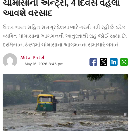
ચોમાસાની એન્ટ્રી, 4 દિવસ વહેલા
આવશે વરસાદ
ઉત્તર ભારત સહિત સમગ્ર દેશમાં ભારે ગરમી પડી રહી છે. દરેક
વ્યક્તિ ચોમાસાના આગમનની આતુરતાથી રાહ જોઈ રહ્યા છે.
દરમિયાન, કેરળમાં ચોમાસાના આગમનના સમાચારે બધાને…
Mital Patel
May 16, 2026 8:46 pm