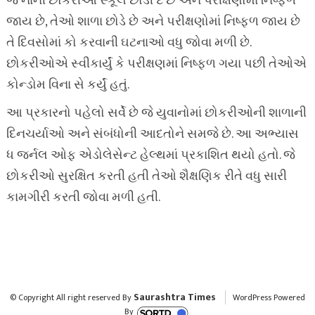
જે નાની છોકરીઓ સ્કૂલ છોડી દે છે અને પરીક્ષણોમાં નિષ્ફળ
જાય છે, તેઓ શાળા છોડે છે અને પરીક્ષણોમાં નિષ્ફળ જાય છે
તે દિવસોમાં કો કરવાની ઘટનાઓ વધુ જોવા મળી છે.
છોકરીઓએ સ્વીકાર્યું કે પરીક્ષણમાં નિષ્ફળ ગયા પછી તેઓએ
કોન્ડોમ વિના સે કર્યું હતું.
આ પ્રકારનો પહેલો સર્વે છે જે યુવાનોમાં છોકરીઓની શાળાની
દિનચર્યાઓ અને સંબંધોની આદતોને સમજે છે. આ અભ્યાસ
ધ જર્નલ ઓફ એડોલેસેન્ટ હેલ્થમાં પ્રકાશિત થયો હતો. જે
છોકરીઓ સુરક્ષિત કરતી હતી તેઓ શૈક્ષણિક રીતે વધુ સારી
કામગીરી કરતી જોવા મળી હતી.
Saurashtra Times
© Copyright All right reserved By
WordPress Powered
By