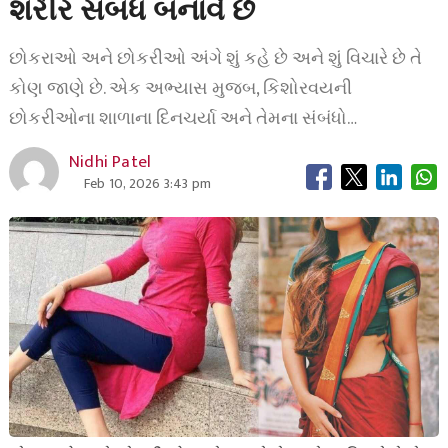
શરીર સબંધ બનાવે છે
છોકરાઓ અને છોકરીઓ અંગે શું કહે છે અને શું વિચારે છે તે
કોણ જાણે છે. એક અભ્યાસ મુજબ, કિશોરવયની
છોકરીઓના શાળાના દિનચર્યા અને તેમના સંબંધો…
Nidhi Patel
Feb 10, 2026 3:43 pm