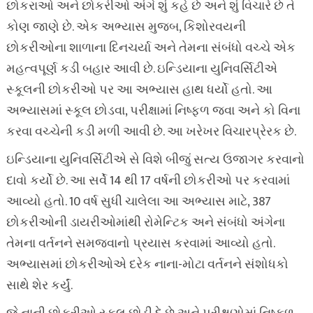
છોકરાઓ અને છોકરીઓ અંગે શું કહે છે અને શું વિચારે છે તે
કોણ જાણે છે. એક અભ્યાસ મુજબ, કિશોરવયની
છોકરીઓના શાળાના દિનચર્યા અને તેમના સંબંધો વચ્ચે એક
મહત્વપૂર્ણ કડી બહાર આવી છે. ઇન્ડિયાના યુનિવર્સિટીએ
સ્કૂલની છોકરીઓ પર આ અભ્યાસ હાથ ધર્યો હતો. આ
અભ્યાસમાં સ્કૂલ છોડવા, પરીક્ષામાં નિષ્ફળ જવા અને કો વિના
કરવા વચ્ચેની કડી મળી આવી છે. આ ખરેખર વિચારપ્રેરક છે.
ઇન્ડિયાના યુનિવર્સિટીએ સે વિશે બીજું સત્ય ઉજાગર કરવાનો
દાવો કર્યો છે. આ સર્વે 14 થી 17 વર્ષની છોકરીઓ પર કરવામાં
આવ્યો હતો. 10 વર્ષ સુધી ચાલેલા આ અભ્યાસ માટે, 387
છોકરીઓની ડાયરીઓમાંથી રોમેન્ટિક અને સંબંધો અંગેના
તેમના વર્તનને સમજવાનો પ્રયાસ કરવામાં આવ્યો હતો.
અભ્યાસમાં છોકરીઓએ દરેક નાના-મોટા વર્તનને સંશોધકો
સાથે શેર કર્યું.