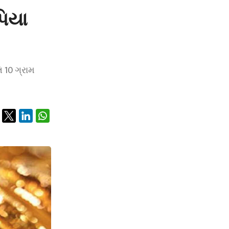
પિયા
િ 10 ગ્રામ