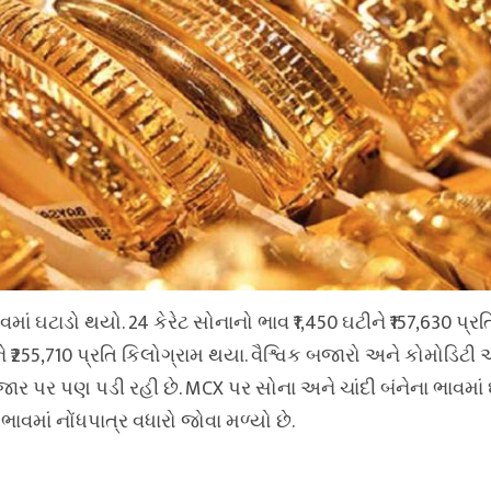
માં ઘટાડો થયો. 24 કેરેટ સોનાનો ભાવ ₹1,450 ઘટીને ₹157,630 પ્રત
ને ₹255,710 પ્રતિ કિલોગ્રામ થયા. વૈશ્વિક બજારો અને કોમોડિટી
પર પણ પડી રહી છે. MCX પર સોના અને ચાંદી બંનેના ભાવમાં ઘ
 ભાવમાં નોંધપાત્ર વધારો જોવા મળ્યો છે.