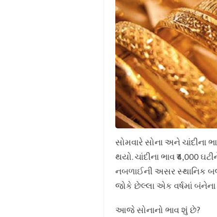
સોમવારે સોના અને ચાંદીના ભાવ
થયો. ચાંદીના ભાવ ₹4,000 ઘટી
નબળાઈની અસર સ્થાનિક બજાર 
જોકે છેલ્લા એક વર્ષમાં બંનેના
આજે સોનાનો ભાવ શું છે?