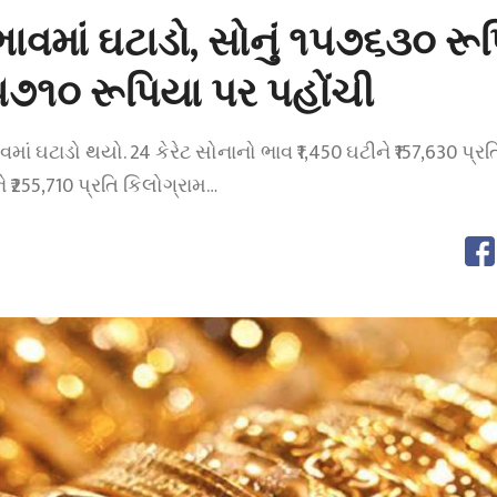
ભાવમાં ઘટાડો, સોનું ૧૫૭૬૩૦ રૂ
૫૭૧૦ રૂપિયા પર પહોંચી
માં ઘટાડો થયો. 24 કેરેટ સોનાનો ભાવ ₹1,450 ઘટીને ₹157,630 પ્રત
ે ₹255,710 પ્રતિ કિલોગ્રામ…