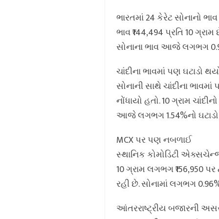
ભારતમાં 24 કેરેટ સોનાનો ભાવ ₹
ભાવ ₹144,494 પ્રતિ 10 ગ્રામ
સોનાના ભાવ આજે લગભગ 0.91
ચાંદીના ભાવમાં પણ ઘટાડો થય
સોનાની સાથે ચાંદીના ભાવમાં 
નોંધાયો હતો. 10 ગ્રામ ચાંદીનો
આજે લગભગ 1.54%નો ઘટાડો
MCX પર પણ નબળાઈ
સ્થાનિક કોમોડિટી એક્સચેન્જ
10 ગ્રામ લગભગ ₹156,950 પર ટ્
રહી છે. સોનામાં લગભગ 0.96%
આંતરરાષ્ટ્રીય બજારની અસ