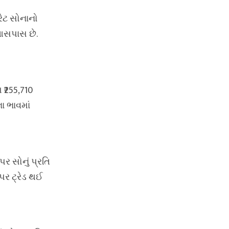
ેરેટ સોનાનો
 આસપાસ છે.
 ₹255,710
ના ભાવમાં
ર સોનું પ્રતિ
 પર ટ્રેડ થઈ