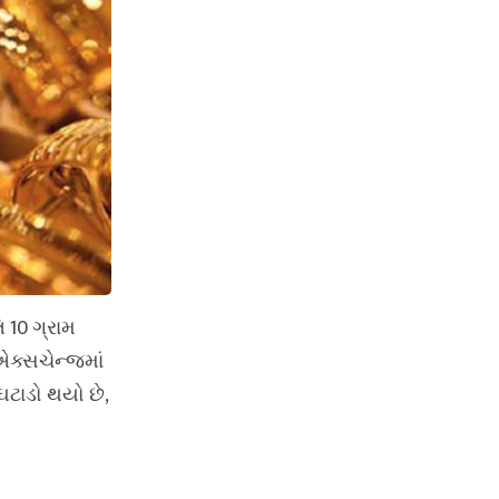
િ 10 ગ્રામ
 એક્સચેન્જમાં
ટાડો થયો છે,