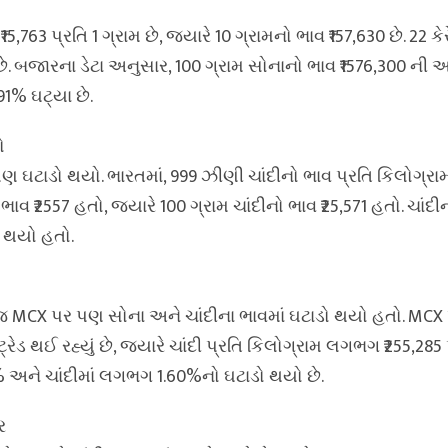
15,763 પ્રતિ 1 ગ્રામ છે, જ્યારે 10 ગ્રામનો ભાવ ₹157,630 છે. 22 ક
 છે. બજારના ડેટા અનુસાર, 100 ગ્રામ સોનાનો ભાવ ₹1576,300 ની
% ઘટ્યા છે.
ો
પણ ઘટાડો થયો. ભારતમાં, 999 ઝીણી ચાંદીનો ભાવ પ્રતિ કિલોગ્રામ
 ભાવ ₹2557 હતો, જ્યારે 100 ગ્રામ ચાંદીનો ભાવ ₹25,571 હતો. ચાંદી
 થયો હતો.
 MCX પર પણ સોના અને ચાંદીના ભાવમાં ઘટાડો થયો હતો. MCX પ
રેડ થઈ રહ્યું છે, જ્યારે ચાંદી પ્રતિ કિલોગ્રામ લગભગ ₹255,285
 અને ચાંદીમાં લગભગ 1.60%નો ઘટાડો થયો છે.
ર