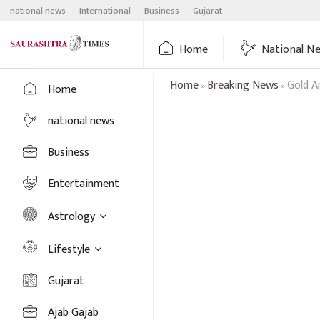
Skip
national news
International
Business
Gujarat
to
content
Home
National N
Home
Breaking News
Gold An
»
»
Home
national news
Business
Entertainment
Astrology
Lifestyle
Gujarat
Ajab Gajab