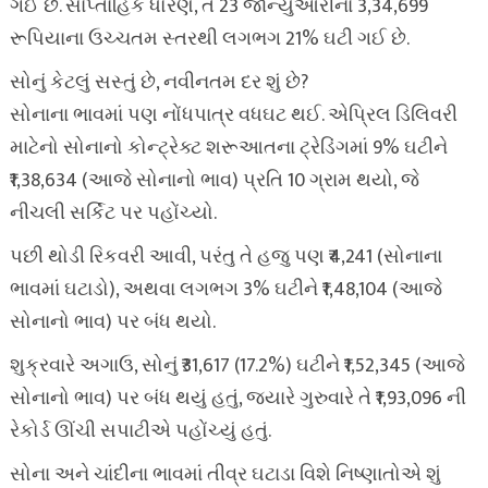
ગઈ છે. સાપ્તાહિક ધોરણે, તે 23 જાન્યુઆરીના 3,34,699
રૂપિયાના ઉચ્ચતમ સ્તરથી લગભગ 21% ઘટી ગઈ છે.
સોનું કેટલું સસ્તું છે, નવીનતમ દર શું છે?
સોનાના ભાવમાં પણ નોંધપાત્ર વધઘટ થઈ. એપ્રિલ ડિલિવરી
માટેનો સોનાનો કોન્ટ્રેક્ટ શરૂઆતના ટ્રેડિંગમાં 9% ઘટીને
₹1,38,634 (આજે સોનાનો ભાવ) પ્રતિ 10 ગ્રામ થયો, જે
નીચલી સર્કિટ પર પહોંચ્યો.
પછી થોડી રિકવરી આવી, પરંતુ તે હજુ પણ ₹4,241 (સોનાના
ભાવમાં ઘટાડો), અથવા લગભગ 3% ઘટીને ₹1,48,104 (આજે
સોનાનો ભાવ) પર બંધ થયો.
શુક્રવારે અગાઉ, સોનું ₹31,617 (17.2%) ઘટીને ₹1,52,345 (આજે
સોનાનો ભાવ) પર બંધ થયું હતું, જ્યારે ગુરુવારે તે ₹1,93,096 ની
રેકોર્ડ ઊંચી સપાટીએ પહોંચ્યું હતું.
સોના અને ચાંદીના ભાવમાં તીવ્ર ઘટાડા વિશે નિષ્ણાતોએ શું