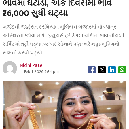
ભાવમાં ઘટાડો, એક દિવસમાં ભાવ
₹26,000 સુધી ઘટ્યા
બજેટની જાહેરાત દરમિયાન બુલિયન બજારમાં નોંધપાત્ર
અસ્થિરતા જોવા મળી. ફ્યુચર્સ ટ્રેડિંગમાં ચાંદીના ભાવ નીચલી
સર્કિટમાં તૂટી પડ્યા, જ્યારે સોનાને પણ ભારે નફા-બુકિંગનો
સામનો કરવો પડ્યો.…
Nidhi Patel
Feb 1, 2026 9:34 pm