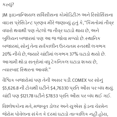
કહ્યું?
JM ફાઇનાન્શિયલ સર્વિસીસના કોમોડિટીઝ અને રિસોર્સિસના
વાઇસ પ્રેસિડેન્ટ પ્રણવ મીરે જણાવ્યું હતું કે, “કિંમતોમાં તીવ્ર
વધારો થવાથી પણ તેટલો જ તીવ્ર ઘટાડો થાય છે, અને
બુલિયન બજારમાં પણ આ જ જોવા મળ્યો છે. સ્થાનિક
બજારમાં, સોનું તેના સર્વકાલીન ઉચ્ચતમ સ્તરથી લગભગ
20% નીચે છે, જ્યારે ચાંદીમાં લગભગ 37% ઘટાડો થયો છે.
આગામી થોડા સત્રોમાં વધુ ટેકનિકલ ઘટાડા શક્ય છે,
ત્યારબાદ સ્થિરતા આવશે.”
વૈશ્વિક બજારોમાં પણ તેની અસર પડી. COMEX પર સોનું
$5,626.8 ની ટોચથી ઘટીને $4,763.10 પ્રતિ ઔંસ પર બંધ થયું.
ચાંદી પણ $121.78 ઘટીને $78.53 પ્રતિ ઔંસ પર બંધ થઈ ગઈ.
વિશ્લેષકોના મતે, મજબૂત ડોલર અને યુએસ ફેડના ચેરમેન
જેરોમ પોવેલના સંકેત કે દરમાં ઘટાડો તાત્કાલિક નહીં હોય,