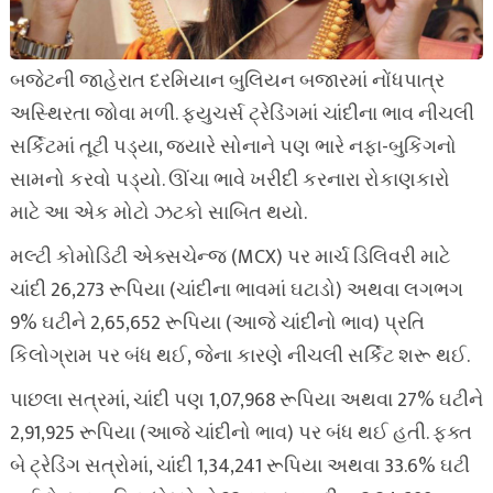
બજેટની જાહેરાત દરમિયાન બુલિયન બજારમાં નોંધપાત્ર
અસ્થિરતા જોવા મળી. ફ્યુચર્સ ટ્રેડિંગમાં ચાંદીના ભાવ નીચલી
સર્કિટમાં તૂટી પડ્યા, જ્યારે સોનાને પણ ભારે નફા-બુકિંગનો
સામનો કરવો પડ્યો. ઊંચા ભાવે ખરીદી કરનારા રોકાણકારો
માટે આ એક મોટો ઝટકો સાબિત થયો.
મલ્ટી કોમોડિટી એક્સચેન્જ (MCX) પર માર્ચ ડિલિવરી માટે
ચાંદી 26,273 રૂપિયા (ચાંદીના ભાવમાં ઘટાડો) અથવા લગભગ
9% ઘટીને 2,65,652 રૂપિયા (આજે ચાંદીનો ભાવ) પ્રતિ
કિલોગ્રામ પર બંધ થઈ, જેના કારણે નીચલી સર્કિટ શરૂ થઈ.
પાછલા સત્રમાં, ચાંદી પણ 1,07,968 રૂપિયા અથવા 27% ઘટીને
2,91,925 રૂપિયા (આજે ચાંદીનો ભાવ) પર બંધ થઈ હતી. ફક્ત
બે ટ્રેડિંગ સત્રોમાં, ચાંદી 1,34,241 રૂપિયા અથવા 33.6% ઘટી