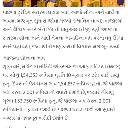
પાછલા ટ્રેડિંગ સત્રમાં ઘટાડા બાદ, આજે સોના અને ચાંદીના
ભાવમાં મજબૂત સુધારો જોવા મળ્યો. સ્થાનિક વાયદા બજારમાં
અને વૈશ્વિક સ્તરે બંને કિંમતી ધાતુઓમાં તેજી રહી. આજના
સત્રમાં સોના અને ચાંદી તેમના અગાઉના બંધ કરતા વધુ ઊંચા
સ્તરે પહોંચ્યા, જેનાથી રોકાણકારોનો વિશ્વાસ મજબૂત થયો.
આજના સોનાના ભાવ
શુક્રવારે, મલ્ટિ કોમોડિટી એક્સચેન્જ ઓફ ઇન્ડિયા (MCX)
પર સોનું 1,54,353 રૂપિયા પ્રતિ 10 ગ્રામ પર ટ્રેડ થઈ રહ્યું
હતું. દિવસનો ઉચ્ચતમ ભાવ 1,54,837 રૂપિયા હતો, જે પાછલા
બંધ કરતા 2,001 રૂપિયાનો વધારો દર્શાવે છે, જ્યારે નીચલું
મૂલ્ય 1,53,750 રૂપિયા હતું, જે પાછલા બંધ કરતા 2,001
રૂપિયાનો તફાવત દર્શાવે છે. પાછલા ઘટાડા પછી આ સુધારો
બજારમાં મજબૂત ખરીદી દર્શાવે છે.