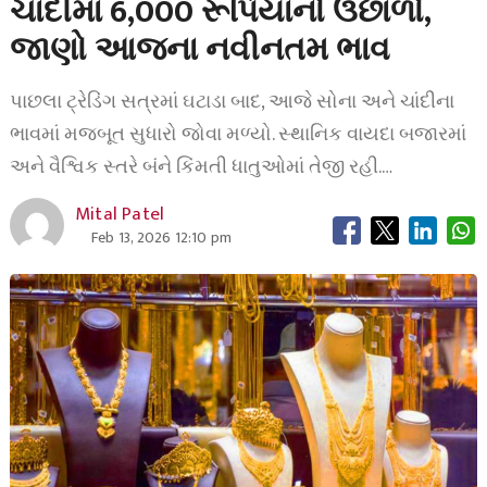
ચાંદીમાં 6,000 રૂપિયાનો ઉછાળો,
જાણો આજના નવીનતમ ભાવ
પાછલા ટ્રેડિંગ સત્રમાં ઘટાડા બાદ, આજે સોના અને ચાંદીના
ભાવમાં મજબૂત સુધારો જોવા મળ્યો. સ્થાનિક વાયદા બજારમાં
અને વૈશ્વિક સ્તરે બંને કિંમતી ધાતુઓમાં તેજી રહી.…
Mital Patel
Feb 13, 2026 12:10 pm