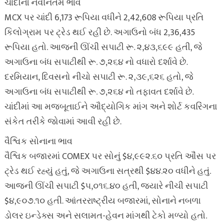
ચાંદીના નવીનતમ ભાવ
MCX પર ચાંદી 6,173 રૂપિયા વધીને 2,42,608 રૂપિયા પ્રતિ
કિલોગ્રામ પર ટ્રેડ થઈ રહી છે. અગાઉનો બંધ 2,36,435
રૂપિયા હતો. આજની ઊંચી સપાટી રૂ. ૨,૪૩,૬૯૯ હતી, જે
અગાઉના બંધ સપાટીથી રૂ. ૭,૨૬૪ નો વધારો દર્શાવે છે.
દરમિયાન, દિવસનો નીચો સપાટી રૂ. ૨,૩૯,૬૨૬ હતો, જે
અગાઉના બંધ સપાટીથી રૂ. ૭,૨૬૪ નો તફાવત દર્શાવે છે.
ચાંદીમાં આ મજબૂતાઈને ઔદ્યોગિક માંગ અને શોર્ટ કવરિંગના
સંકેત તરીકે જોવામાં આવી રહી છે.
વૈશ્વિક સોનાના ભાવ
વૈશ્વિક બજારમાં COMEX પર સોનું $૪,૯૯૨.૬૦ પ્રતિ ઔંસ પર
ટ્રેડ થઈ રહ્યું હતું, જે અગાઉના સત્રથી $૪૪.૨૦ વધીને હતું.
આજની ઊંચી સપાટી $૫,૦૧૬.૪૦ હતી, જ્યારે નીચી સપાટી
$૪,૯૦૭.૧૦ હતી. આંતરરાષ્ટ્રીય બજારમાં, સોનાને નબળા
ડોલર ઇન્ડેક્સ અને સલામત-હેવન માંગથી ટેકો મળ્યો હતો.