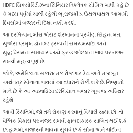
HDFC સિક્યોરિટીઝના સિનિયર વિશ્લેષક સૌમિલ ગાંધી કહે છે
કે મધ્ય પૂર્વમાં ચાલી રહેલી ભૂ-રાજકીય ઉથલપાથલ આગામી
દિવસોમાં બજારની દિશા નક્કી કરશે.
આ દરમિયાન, મીરા એસેટ શેરખાનના પ્રવીણ સિંહના મતે,
યુએસ પ્રમુખ ડોનાલ્ડ ટ્રમ્પની સમયમર્યાદા અને
યુદ્ધવિરામના સમાચાર વચ્ચે ક્રૂડ ઓઇલના ભાવ પર નજર
રાખવી મહત્વપૂર્ણ છે.
જોકે, અમેરિકાના સકારાત્મક રોજગાર ડેટા અને મજબૂત
અર્થતંત્ર સોનાના ભાવમાં આ વધારાને રોકી શકે છે. નિષ્ણાતો
માને છે કે આ અઠવાડિયા દરમિયાન બજાર ખૂબ જ અસ્થિર
રહેશે.
આવી સ્થિતિમાં, જો તમે રોકાણ કરવાનું વિચારી રહ્યા છો, તો
વૈશ્વિક વિકાસ પર નજર રાખવી ફાયદાકારક સાબિત થઈ શકે
છે. હાલમાં, બજારની ભાવના સૂચવે છે કે સોના અને ચાંદીના