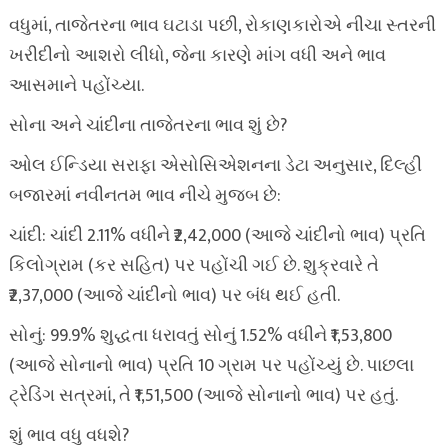
વધુમાં, તાજેતરના ભાવ ઘટાડા પછી, રોકાણકારોએ નીચા સ્તરની
ખરીદીનો આશરો લીધો, જેના કારણે માંગ વધી અને ભાવ
આસમાને પહોંચ્યા.
સોના અને ચાંદીના તાજેતરના ભાવ શું છે?
ઓલ ઈન્ડિયા સરાફા એસોસિએશનના ડેટા અનુસાર, દિલ્હી
બજારમાં નવીનતમ ભાવ નીચે મુજબ છે:
ચાંદી: ચાંદી 2.11% વધીને ₹2,42,000 (આજે ચાંદીનો ભાવ) પ્રતિ
કિલોગ્રામ (કર સહિત) પર પહોંચી ગઈ છે. શુક્રવારે તે
₹2,37,000 (આજે ચાંદીનો ભાવ) પર બંધ થઈ હતી.
સોનું: 99.9% શુદ્ધતા ધરાવતું સોનું 1.52% વધીને ₹1,53,800
(આજે સોનાનો ભાવ) પ્રતિ 10 ગ્રામ પર પહોંચ્યું છે. પાછલા
ટ્રેડિંગ સત્રમાં, તે ₹1,51,500 (આજે સોનાનો ભાવ) પર હતું.
શું ભાવ વધુ વધશે?