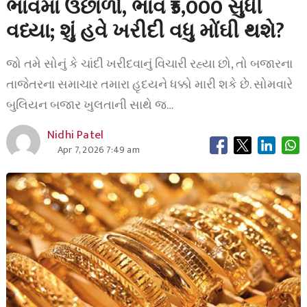
ભાવમાં ઉછાળો, ભાવ ₹5,000 સુધી
વધ્યા; શું હવે ખરીદી વધુ મોંઘી થશે?
જો તમે સોનું કે ચાંદી ખરીદવાનું વિચારી રહ્યા છો, તો બજારના
તાજેતરના સમાચાર તમારા હૃદયને ધક્કો મારી શકે છે. સોમવારે
બુલિયન બજાર ખુલતાની સાથે જ…
Nidhi Patel
Apr 7, 2026 7:49 am