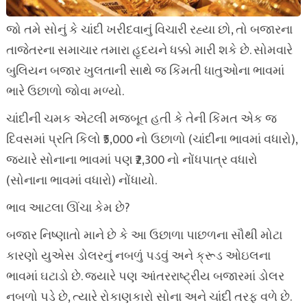
જો તમે સોનું કે ચાંદી ખરીદવાનું વિચારી રહ્યા છો, તો બજારના
તાજેતરના સમાચાર તમારા હૃદયને ધક્કો મારી શકે છે. સોમવારે
બુલિયન બજાર ખુલતાની સાથે જ કિંમતી ધાતુઓના ભાવમાં
ભારે ઉછાળો જોવા મળ્યો.
ચાંદીની ચમક એટલી મજબૂત હતી કે તેની કિંમત એક જ
દિવસમાં પ્રતિ કિલો ₹5,000 નો ઉછાળો (ચાંદીના ભાવમાં વધારો),
જ્યારે સોનાના ભાવમાં પણ ₹2,300 નો નોંધપાત્ર વધારો
(સોનાના ભાવમાં વધારો) નોંધાયો.
ભાવ આટલા ઊંચા કેમ છે?
બજાર નિષ્ણાતો માને છે કે આ ઉછાળા પાછળના સૌથી મોટા
કારણો યુએસ ડોલરનું નબળું પડવું અને ક્રૂડ ઓઇલના
ભાવમાં ઘટાડો છે. જ્યારે પણ આંતરરાષ્ટ્રીય બજારમાં ડોલર
નબળો પડે છે, ત્યારે રોકાણકારો સોના અને ચાંદી તરફ વળે છે.