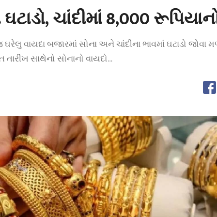
 ઘટાડો, ચાંદીમાં 8,000 રૂપિયાન
 ઘરેલુ વાયદા બજારમાં સોના અને ચાંદીના ભાવમાં ઘટાડો જોવા મળી
િ તારીખ સાથેનો સોનાનો વાયદો…