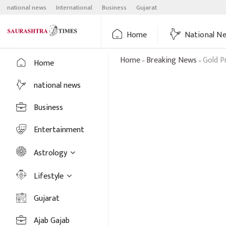
Skip
national news
International
Business
Gujarat
to
content
Home
National N
Home
Breaking News
Gold Pr
»
»
Home
national news
Business
Entertainment
Astrology
Lifestyle
Gujarat
Ajab Gajab