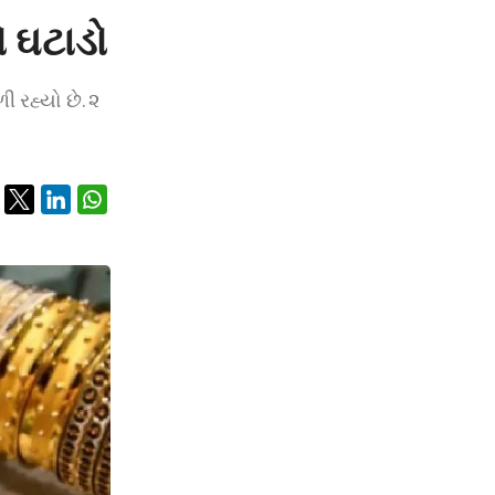
ો ઘટાડો
 રહ્યો છે. ૨