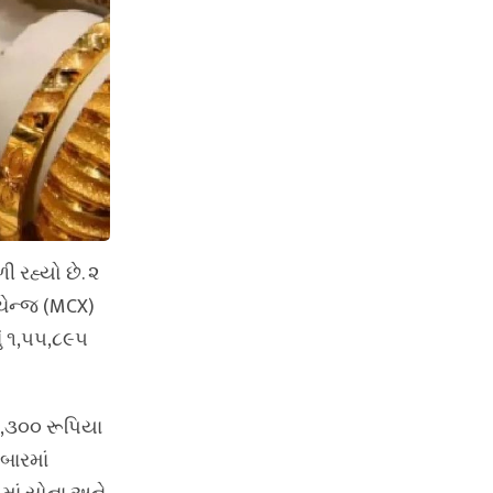
 રહ્યો છે. ૨
ચેન્જ (MCX)
ું ૧,૫૫,૮૯૫
૪,૩૦૦ રૂપિયા
બારમાં