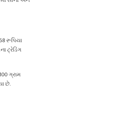
માં સોના અને
868 રૂપિયા
ા ટ્રેડિંગ
100 ગ્રામ
ા છે.