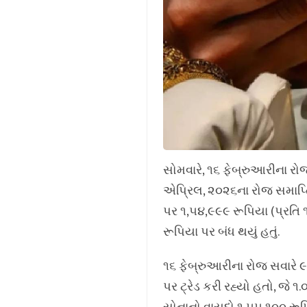
સોમવારે, ૧૬ ફેબ્રુઆરીના રોજ
એપ્રિલ, ૨૦૨૬ના રોજ સમાપ્ત
પર ૧,૫૪,૯૯૯ રૂપિયા (પ્રતિ ૧૦
રૂપિયા પર બંધ થયું હતું.
૧૬ ફેબ્રુઆરીના રોજ સવારે ૯
પર ટ્રેડ કરી રહ્યો હતો, જ