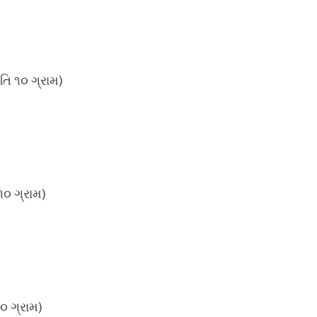
તિ ૧૦ ગ્રામ)
૧૦ ગ્રામ)
૦ ગ્રામ)