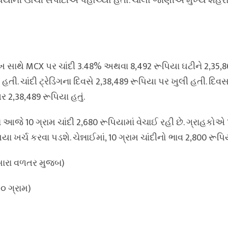
િયાની ઊંચી સપાટીએ પહોંચ્યો હતો. ચાલો જાણીએ મુખ્ય શહેરો
રીખ સાથે MCX પર ચાંદી 3.48% અથવા 8,492 રૂપિયા ઘટીને 2,35,
હતી. ચાંદી ટ્રેડિંગના દિવસે 2,38,489 રૂપિયા પર ખુલી હતી. દિવસન
ર 2,38,489 રૂપિયા હતું.
ં આજે 10 ગ્રામ ચાંદી 2,680 રૂપિયામાં વેચાઈ રહી છે. ગ્રાહકોએ 
યા ખર્ચ કરવા પડશે. ચેન્નાઈમાં, 10 ગ્રામ ચાંદીનો ભાવ 2,800 રૂપિય
(સારા વળતર મુજબ)
૧૦ ગ્રામ)