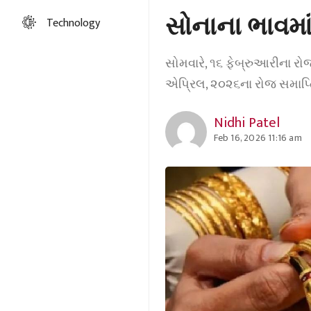
સોનાના ભાવમાં
Technology
સોમવારે, ૧૬ ફેબ્રુઆરીના રોજ
એપ્રિલ, ૨૦૨૬ના રોજ સમાપ્ત
Nidhi Patel
Feb 16, 2026 11:16 am