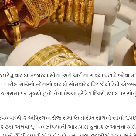
 ઘરેલુ વાયદા બજારમાં સોના અને ચાંદીના ભાવમાં ઘટાડો જોવા મળી
િ તારીખ સાથેનો સોનાનો વાયદો સોમવારે મલ્ટિ કોમોડિટી એક્સ
 ગ્રામ) પર ખુલ્યો હતો. તેના છેલ્લા ટ્રેડિંગ દિવસે, MCX પર સોન
:૫૦ વાગ્યે, ૨ એપ્રિલના રોજ સમાપ્તિ તારીખ સાથેનો સોનો ૧,૫
ે ૧.૦૨ ટકા અથવા ૧,૬૦૦ રૂપિયાની આસપાસ હતો. શરૂઆતના કારો