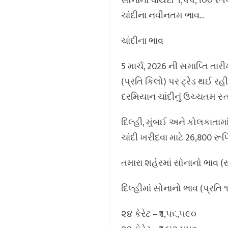
સોનાનો વાયદો ૧,૫૫,૧૦૦ રૂપ
ચાંદીના નવીનતમ ભાવ…
ચાંદીના ભાવ
5 માર્ચ, 2026 ની સમાપ્તિ તા
(પ્રતિ કિલો) પર ટ્રેડ થઈ રહી 
દરમિયાન ચાંદીનું ઉચ્ચતમ સ્ત
દિલ્હી, મુંબઈ અને કોલકાતામા
ચાંદી ખરીદવા માટે 26,800 રૂપિ
તમારા શહેરમાં સોનાનો ભાવ 
દિલ્હીમાં સોનાનો ભાવ (પ્રતિ 
૨૪ કેરેટ – ₹૧,૫૬,૫૯૦