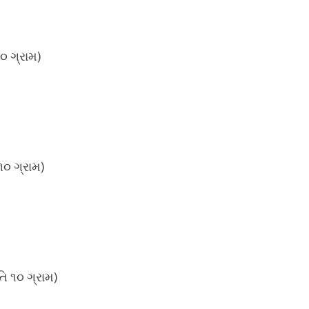
૦ ગ્રામ)
૧૦ ગ્રામ)
િ ૧૦ ગ્રામ)