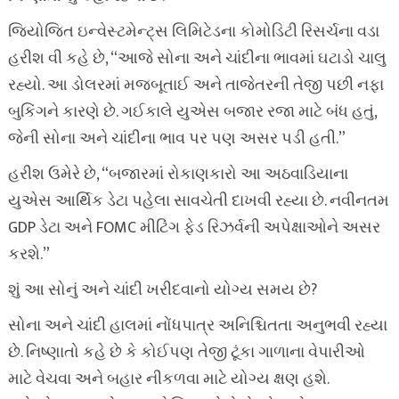
જિયોજિત ઇન્વેસ્ટમેન્ટ્સ લિમિટેડના કોમોડિટી રિસર્ચના વડા
હરીશ વી કહે છે, “આજે સોના અને ચાંદીના ભાવમાં ઘટાડો ચાલુ
રહ્યો. આ ડોલરમાં મજબૂતાઈ અને તાજેતરની તેજી પછી નફા
બુકિંગને કારણે છે. ગઈકાલે યુએસ બજાર રજા માટે બંધ હતું,
જેની સોના અને ચાંદીના ભાવ પર પણ અસર પડી હતી.”
હરીશ ઉમેરે છે, “બજારમાં રોકાણકારો આ અઠવાડિયાના
યુએસ આર્થિક ડેટા પહેલા સાવચેતી દાખવી રહ્યા છે. નવીનતમ
GDP ડેટા અને FOMC મીટિંગ ફેડ રિઝર્વની અપેક્ષાઓને અસર
કરશે.”
શું આ સોનું અને ચાંદી ખરીદવાનો યોગ્ય સમય છે?
સોના અને ચાંદી હાલમાં નોંધપાત્ર અનિશ્ચિતતા અનુભવી રહ્યા
છે. નિષ્ણાતો કહે છે કે કોઈપણ તેજી ટૂંકા ગાળાના વેપારીઓ
માટે વેચવા અને બહાર નીકળવા માટે યોગ્ય ક્ષણ હશે.