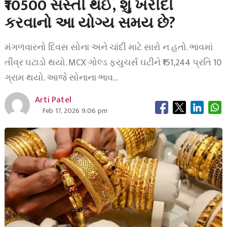
₹10500 સસ્તી થઈ, શું ખરીદી
કરવાનો આ યોગ્ય સમય છે?
મંગળવારનો દિવસ સોના અને ચાંદી માટે સારો ન હતો. ભાવમાં
તીવ્ર ઘટાડો થયો. MCX ગોલ્ડ ફ્યુચર્સ ઘટીને ₹151,244 પ્રતિ 10
ગ્રામ થયો. આજે સોનાના ભાવ…
Arti Patel
Feb 17, 2026 9:06 pm