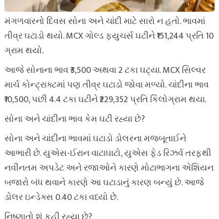
મંગળવારનો દિવસ સોના અને ચાંદી માટે સારો ન હતો. ભાવમાં
તીવ્ર ઘટાડો થયો. MCX ગોલ્ડ ફ્યુચર્સ ઘટીને ₹151,244 પ્રતિ 10
ગ્રામ થયો.
આજે સોનાના ભાવ ₹3,500 અથવા 2 ટકા ઘટ્યા. MCX સિલ્વર
માર્ચ કોન્ટ્રાક્ટમાં પણ તીવ્ર ઘટાડો જોવા મળ્યો. ચાંદીના ભાવ
₹10,500, પછી 4.4 ટકા ઘટીને ₹229,352 પ્રતિ કિલોગ્રામ થયા.
સોના અને ચાંદીના ભાવ કેમ ઘટી રહ્યા છે?
સોના અને ચાંદીના ભાવમાં ઘટાડો ડોલરના મજબૂતાઈને
આભારી છે. યુએસ-ઈરાન વાટાઘાટો, યુએસ ફેડ રિઝર્વ તરફથી
નવીનતમ અપડેટ અને રજાઓને કારણે મોટાભાગના એશિયન
બજારો બંધ થવાને કારણે આ ઘટાડાનું કારણ બન્યું છે. આજે
ડોલર ઇન્ડેક્સ 0.40 ટકા વધ્યો છે.
નિષ્ણાતો શું કહી રહ્યા છે?