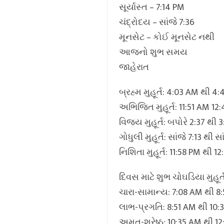
સૂર્યાસ્ત – 7:14 PM
ચંદ્રોદય – સાંજે 7:36
મૂનસેટ – કોઈ મૂનસેટ નથી
આજનો શુભ સમય
જાહેરાત
બ્રહ્મ મુહૂર્ત: 4:03 AM થી 4
અભિજિત મુહૂર્ત: 11:51 AM 12
વિજય મુહૂર્ત: બપોરે 2:37 થી 
ગોધુલી મુહૂર્ત: સાંજે 7:13 થી સ
નિશિતા મુહૂર્ત: 11:58 PM થી 1
દિવસ માટે શુભ ચોઘડિયા મુહૂર્
ચારા-સામાન્ય: 7:08 AM થી 8
લાભ-પ્રગતિ: 8:51 AM થી 10:
અમૃત-શ્રેષ્ઠ: 10:35 AM થી 12