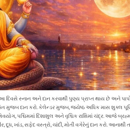
આ દિવસે સ્નાન અને દાન કરવાથી પુણ્ય પ્રાપ્ત થાય છે અને પા
ક્તિ મુજબ દાન કરો. કેલેન્ડર મુજબ, જ્યેષ્ઠ અધિક માસ શુક્લ પૂર્
વયોગ, પશ્ચિમમાં દિશાશુલ અને વૃશ્ચિક રાશિમાં ચંદ્ર. આજે બ્રહ્મ મ
, દૂધ, ખાંડ, સફેદ વસ્ત્રો, ચાંદી, મોતી વગેરેનું દાન કરો. આનાથી ત