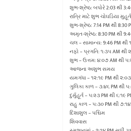
શુભ-શ્રેષ્ઠ: બપોરે 2:03 થી 3:
રાત્રિ માટે શુભ ચોઘડિયા મુહૂર્
શુભ-શ્રેષ્ઠ: 7:14 PM થી 8:30
અમૃત-શ્રેષ્ઠ: 8:30 PM થી 9:
ચલ – સામાન્ય: 9:46 PM થી 
નફો – પ્રગતિ: ૧:૩૫ AM થી 
શુભ – ઉત્તમ: ૪:૦૭ AM થી ૫
આજના અશુભ સમય
યમગંધા – ૧૨:૧૯ PM થી ૨:૦
ગુલિકા કાળ – ૩:૪૬ PM થી ૫
દુર્મુહૂર્ત – ૫:૨૩ PM થી ૬:૧૯ 
રાહુ કાળ – ૫:૩૦ PM થી ૭:૧
દિશાશુલ – પશ્ચિમ
શિવવાસ
સ્મશાનમાં – ૨:૧૪ PM સુધી, પ