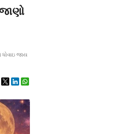
 જાણો
પો ધોવાઇ જાય