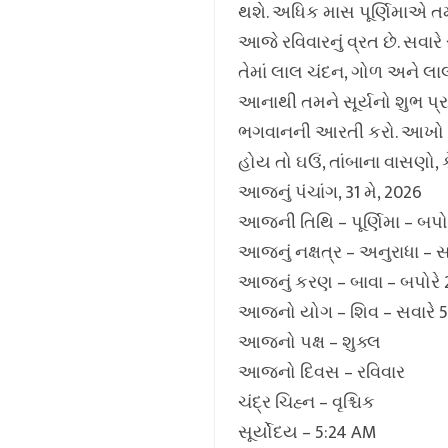
થશે. અધિક માસ પૂર્ણિમાએ તમ
આજે રવિવારનું વ્રત છે. સવારે
તેમાં લાલ ચંદન, ગોળ અને લા
આનાથી તમને સૂર્યનો શુભ પ્ર
ભગવાનની આરતી કરો. આખો દિ
હોય તો ઘઉં, તાંબાના વાસણો, 
આજનું પંચાંગ, 31 મે, 2026
આજની તિથિ – પૂર્ણિમા – બપોર
આજનું નક્ષત્ર – અનુરાધા – સાં
આજનું કરણ – બાવા – બપોરે 2
આજનો યોગ – શિવ – સવારે 5:2
આજનો પક્ષ – શુક્લ
આજનો દિવસ – રવિવાર
ચંદ્ર ચિહ્ન – વૃશ્ચિક
સૂર્યોદય – 5:24 AM