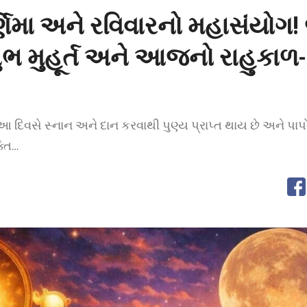
ણિમા અને રવિવારનો મહાસંયોગ!
શુભ મુહૂર્ત અને આજનો રાહુકાળ-
આ દિવસે સ્નાન અને દાન કરવાથી પુણ્ય પ્રાપ્ત થાય છે અને પા
્તિ…