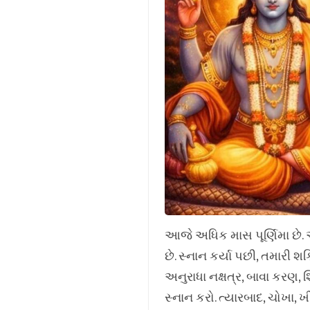
આજે અધિક માસ પૂર્ણિમા છે. 
છે. સ્નાન કર્યા પછી, તમારી શ
અનુરાધા નક્ષત્ર, બાવા કરણ, શિ
સ્નાન કરો. ત્યારબાદ, ચોખા, ખીર