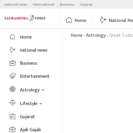
Skip
national news
International
Business
Gujarat
to
content
Home
National N
Home
Astrology
Great Coin
»
»
Home
national news
Business
Entertainment
Astrology
Lifestyle
Gujarat
Ajab Gajab