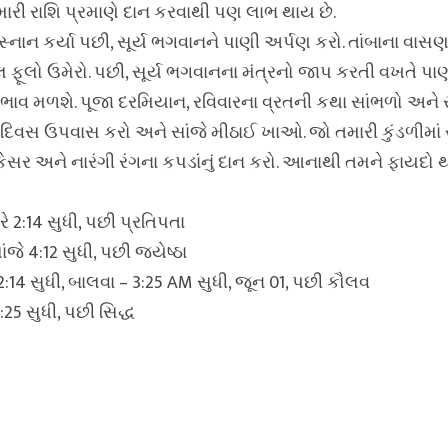
ારી રાશિ પ્રમાણે દાન કરવાથી પણ લાભ થાય છે.
 સ્નાન કર્યા પછી, સૂર્ય ભગવાનને પાણી અર્પણ કરો. તાંબાના વાસણ
લ ફૂલો ઉમેરો. પછી, સૂર્ય ભગવાનના મંત્રનો જાપ કરતી વખતે પાણ
ભાવ મળશે. પૂજા દરમિયાન, રવિવારના વ્રતની કથા સાંભળો અને સ
વસ ઉપવાસ કરો અને સાંજે મીઠાઈ ખાઓ. જો તમારી કુંડળીમાં 
કેસર અને નારંગી રંગના કપડાંનું દાન કરો. આનાથી તમને ફાયદો થ
ે 2:14 સુધી, પછી પ્રતિપતા
જે 4:12 સુધી, પછી જ્યેષ્ઠા
:14 સુધી, બાલવા – 3:25 AM સુધી, જૂન 01, પછી કૌલવ
5 સુધી, પછી સિદ્ધ