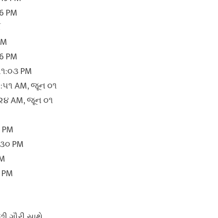
46 PM
ત
 PM
46 PM
૧૧:૦૩ PM
૨:૫૧ AM, જૂન ૦૧
:૨૪ AM, જૂન ૦૧
૩ PM
:૩૦ PM
PM
૪ PM
છી ગૌરી સાથે.