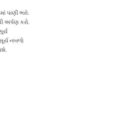
માં પાણી ભરો.
ી અર્પણ કરો.
ૂર્ય
સૂર્ય નબળો
શે.