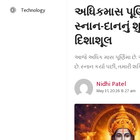
અધિકમાસ પૂર્
Technology
સ્નાન-દાનનું 
દિશાશૂલ
આજે અધિક માસ પૂર્ણિમા છે. 
છે. સ્નાન કર્યા પછી, તમારી શક
Nidhi Patel
May 31, 2026 8:27 am