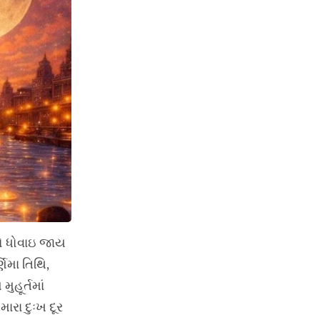
પો ધોવાઇ જાય
ણિમા તિથિ,
ુહૂર્તમાં
મારા દુઃખ દૂર