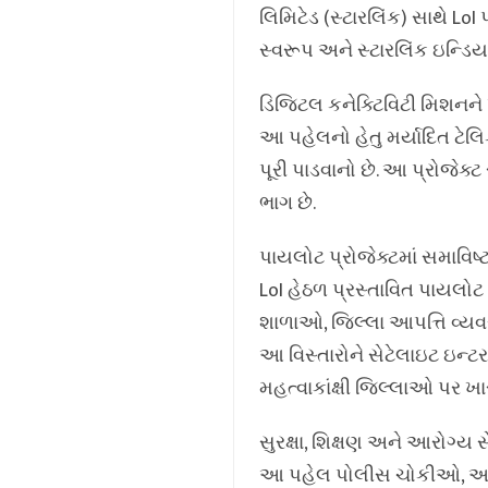
લિમિટેડ (સ્ટારલિંક) સાથે Lo
સ્વરૂપ અને સ્ટારલિંક ઇન્ડિયા
ડિજિટલ કનેક્ટિવિટી મિશનને
આ પહેલનો હેતુ મર્યાદિત ટેલિ
પૂરી પાડવાનો છે. આ પ્રોજેક
ભાગ છે.
પાયલોટ પ્રોજેક્ટમાં સમાવિષ
LoI હેઠળ પ્રસ્તાવિત પાયલોટ 
શાળાઓ, જિલ્લા આપત્તિ વ્ય
આ વિસ્તારોને સેટેલાઇટ ઇન્
મહત્વાકાંક્ષી જિલ્લાઓ પર ખા
સુરક્ષા, શિક્ષણ અને આરોગ્ય 
આ પહેલ પોલીસ ચોકીઓ, આપત્તિ