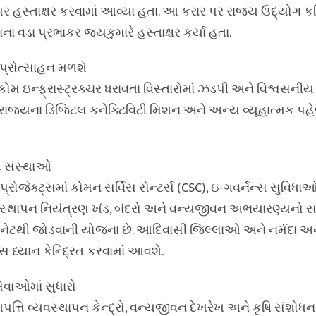
I પર હસ્તાક્ષર કરવામાં આવ્યા હતા. આ કરાર પર રાજ્ય ઉદ્યોગ 
ના વડા પ્રભાકર જયકુમારે હસ્તાક્ષર કર્યા હતા.
 પ્રોત્સાહન મળશે
કોમ ઇન્ફ્રાસ્ટ્રક્ચર ધરાવતા વિસ્તારોમાં ઝડપી અને વિશ્વસનીય 
્ટ રાજ્યના ડિજિટલ કનેક્ટિવિટી મિશન અને અન્ય વ્યૂહાત્મક 
્ટ સંસ્થાઓ
પ્રોજેક્ટ્સમાં કોમન સર્વિસ સેન્ટર્સ (CSC), ઇ-ગવર્નન્સ સુવિધા
વસ્થાપન નિયંત્રણ ખંડ, બંદરો અને વન્યજીવન અભયારણ્યનો સ
ટરનેટથી જોડવાની યોજના છે. આદિવાસી જિલ્લાઓ અને નર્મદા અન
સ ધ્યાન કેન્દ્રિત કરવામાં આવશે.
સેવાઓમાં સુધારો
 વ્યવસ્થાપન કેન્દ્રો, વન્યજીવન દેખરેખ અને કૃષિ સંશોધન કે