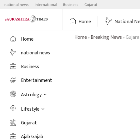
Skip
national news
International
Business
Gujarat
to
content
Home
National N
Home
Breaking News
Gujara
»
»
Home
national news
Business
Entertainment
Astrology
Lifestyle
Gujarat
Ajab Gajab