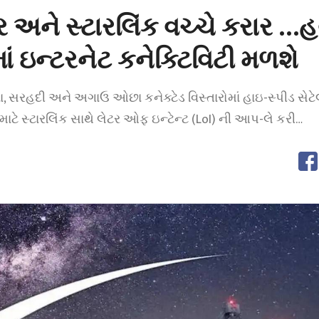
અને સ્ટારલિંક વચ્ચે કરાર …હ
માં ઇન્ટરનેટ કનેક્ટિવિટી મળશે
ા, સરહદી અને અગાઉ ઓછા કનેક્ટેડ વિસ્તારોમાં હાઇ-સ્પીડ સેટ
 માટે સ્ટારલિંક સાથે લેટર ઓફ ઇન્ટેન્ટ (LoI) ની આપ-લે કરી…