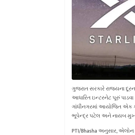
ગુજરાત સરકારે રાજ્યના દૂરન
આધારિત ઇન્ટરનેટ પૂરું પાડવા 
ગાંધીનગરમાં આયોજિત એક કાર્
ભૂપેન્દ્ર પટેલ અને નાયબ મુ
PTI/Bhasha અનુસાર, એલોન મસ