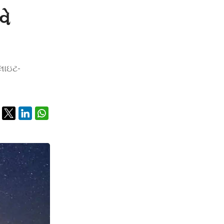
વે
ેલાઇટ-