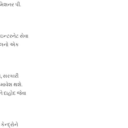
કમિશનર પી.
ઇન્ટરનેટ સેવા
પહેલનો એક
ઓ, સરકારી
માવેશ થશે.
ે દાહોદ જેવા
ન્દ્રોને