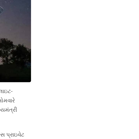
ેલાઇટ-
સોમવારે
યમંત્રી
સ પ્રાઇવેટ