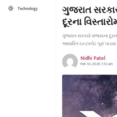
ગુજરાત સરકાર 
Technology
દૂરના વિસ્તારો
ગુજરાત સરકારે રાજ્યના દૂરન
આધારિત ઇન્ટરનેટ પૂરું પાડવા
Nidhi Patel
Feb 10, 2026 7:52 am