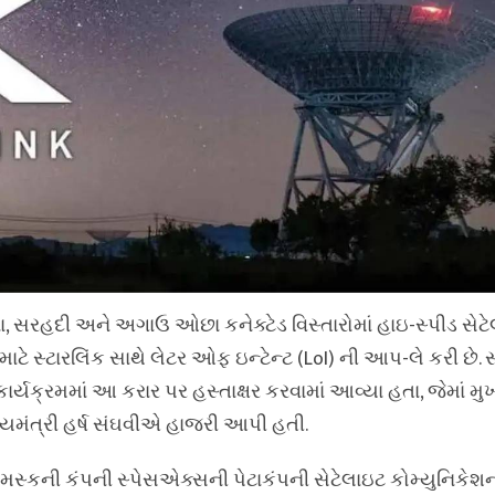
ા, સરહદી અને અગાઉ ઓછા કનેક્ટેડ વિસ્તારોમાં હાઇ-સ્પીડ સેટ
માટે સ્ટારલિંક સાથે લેટર ઓફ ઇન્ટેન્ટ (LoI) ની આપ-લે કરી છે. 
યક્રમમાં આ કરાર પર હસ્તાક્ષર કરવામાં આવ્યા હતા, જેમાં મુખ્
ખ્યમંત્રી હર્ષ સંઘવીએ હાજરી આપી હતી.
્કની કંપની સ્પેસએક્સની પેટાકંપની સેટેલાઇટ કોમ્યુનિકેશન્