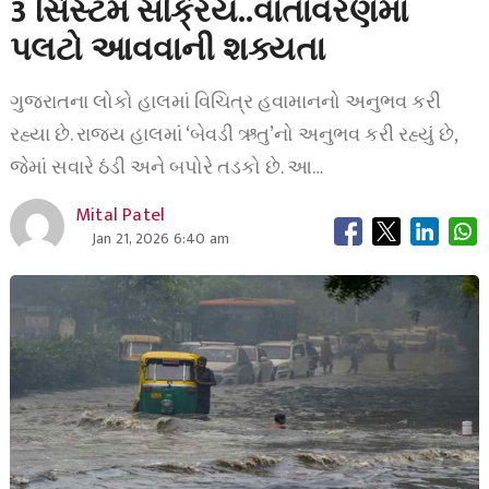
3 સિસ્ટમ સક્રિય..વાતાવરણમાં
પલટો આવવાની શક્યતા
ગુજરાતના લોકો હાલમાં વિચિત્ર હવામાનનો અનુભવ કરી
રહ્યા છે. રાજ્ય હાલમાં ‘બેવડી ઋતુ’નો અનુભવ કરી રહ્યું છે,
જેમાં સવારે ઠંડી અને બપોરે તડકો છે. આ…
Mital Patel
Jan 21, 2026 6:40 am