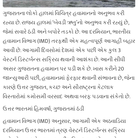
ગુજરાતના લોકો હાલમાં વિચિત્ર હવામાનનો અનુભવ કરી
રહ્યા છે. રાજ્ય હાલમાં ‘બેવડી ઋતુ’નો અનુભવ કરી રહ્યું છે,
જેમાં સવારે ઠંડી અને બપોરે તડકો છે. આ દરમિયાન, ભારતીય
હવામાન વિભાગ (IMD) તરફથી એક મહત્વપૂર્ણ આગાહી બહાર
આવી છે. આગામી દિવસોમાં દેશમાં એક પછી એક કુલ 3
વેસ્ટર્ન ડિસ્ટર્બન્સ સક્રિય થવાની આશંકા છે. આની સીધી
અસર ગુજરાતના હવામાન પર પડી શકે છે. ખાસ કરીને 20
જાન્યુઆરી પછી, હવામાનમાં ફેરફાર થવાની સંભાવના છે, જેના
કારણે ઉત્તર ગુજરાત, કચ્છ અને સૌરાષ્ટ્રના કેટલાક
વિસ્તારોમાં કમોસમી વરસાદ અથવા બરફ પડવાના સંકેતો છે.
ઉત્તર ભારતમાં હિમવર્ષા, ગુજરાતમાં ઠંડી
હવામાન વિભાગ (IMD) અનુસાર, આગામી એક અઠવાડિયા
દરમિયાન ઉત્તર ભારતમાં ત્રણ વેસ્ટર્ન ડિસ્ટર્બન્સ સક્રિય