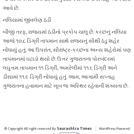
આવે છે.
નલિયામાં જીવલેણ ઠંડી
બીજી તરફ, રાજ્યમાં ઠંડીનો પ્રકોપ ચાલુ છે. કચ્છનું નલિયા
આજે ૧૦.૮ ડિગ્રી તાપમાન સાથે રાજ્યનું સૌથી ઠંડુ શહેર
નોંધાયું હતું. આ ઉપરાંત, સૌરાષ્ટ્ર-કચ્છના અન્ય શહેરોમાં પણ
તાપમાનમાં ઘટાડો થયો છે. ઉત્તર ગુજરાતના પોરબંદરમાં
લઘુત્તમ તાપમાન ૧૧ ડિગ્રી, અમરેલીમાં ૧૧.૬ ડિગ્રી અને
ડીસામાં ૧૧.૯ ડિગ્રી નોંધાયું હતું. આમ, આગામી સપ્તાહ
ગુજરાતના હવામાન માટે ખૂબ જ અસ્થિર રહેવાની શક્યતા છે.
Saurashtra Times
© Copyright All right reserved By
WordPress Powered