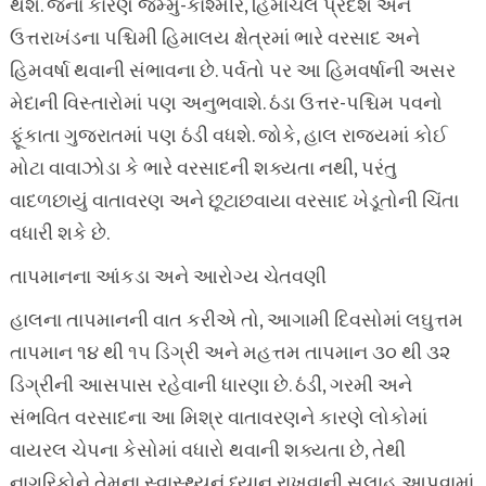
થશે. જેના કારણે જમ્મુ-કાશ્મીર, હિમાચલ પ્રદેશ અને
ઉત્તરાખંડના પશ્ચિમી હિમાલય ક્ષેત્રમાં ભારે વરસાદ અને
હિમવર્ષા થવાની સંભાવના છે. પર્વતો પર આ હિમવર્ષાની અસર
મેદાની વિસ્તારોમાં પણ અનુભવાશે. ઠંડા ઉત્તર-પશ્ચિમ પવનો
ફૂંકાતા ગુજરાતમાં પણ ઠંડી વધશે. જોકે, હાલ રાજ્યમાં કોઈ
મોટા વાવાઝોડા કે ભારે વરસાદની શક્યતા નથી, પરંતુ
વાદળછાયું વાતાવરણ અને છૂટાછવાયા વરસાદ ખેડૂતોની ચિંતા
વધારી શકે છે.
તાપમાનના આંકડા અને આરોગ્ય ચેતવણી
હાલના તાપમાનની વાત કરીએ તો, આગામી દિવસોમાં લઘુત્તમ
તાપમાન ૧૪ થી ૧૫ ડિગ્રી અને મહત્તમ તાપમાન ૩૦ થી ૩૨
ડિગ્રીની આસપાસ રહેવાની ધારણા છે. ઠંડી, ગરમી અને
સંભવિત વરસાદના આ મિશ્ર વાતાવરણને કારણે લોકોમાં
વાયરલ ચેપના કેસોમાં વધારો થવાની શક્યતા છે, તેથી
નાગરિકોને તેમના સ્વાસ્થ્યનું ધ્યાન રાખવાની સલાહ આપવામાં