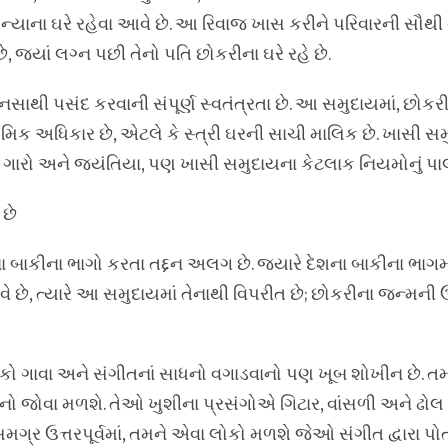
ન્યાના ઘરે રહેવા આવે છે. આ રિવાજ ખાસ કરીને પરિવારની સૌથી
, જ્યાં લગ્ન પછી તેનો પતિ છોકરીના ઘરે રહે છે.
ાથી પસંદ કરવાની સંપૂર્ણ સ્વતંત્રતા છે. આ સમુદાયમાં, છોક
િક અધિકાર છે, એટલે કે સ્ત્રી ઘરની સાચી માલિક છે. ખાસી સમ
ગારો અને જયંતિયા, પણ ખાસી સમુદાયના કેટલાક નિયમોનું પાલ
છે
 બાકીના ભાગો કરતા તદ્દન અલગ છે. જ્યારે દેશના બાકીના ભાગમ
છે, ત્યારે આ સમુદાયમાં તેનાથી વિપરીત છે; છોકરીના જન્મન
ો ગાવા અને સંગીતનાં સાધનો વગાડવાનો પણ ખૂબ શોખીન છે. તમ
ધનો જોવા મળશે. તેઓ ખુશીના પ્રસંગોએ ગિટાર, વાંસળી અને ઢોલ વ
મગ્ર ઉત્તરપૂર્વમાં, તમને એવા લોકો મળશે જેઓ સંગીત દ્વારા પો