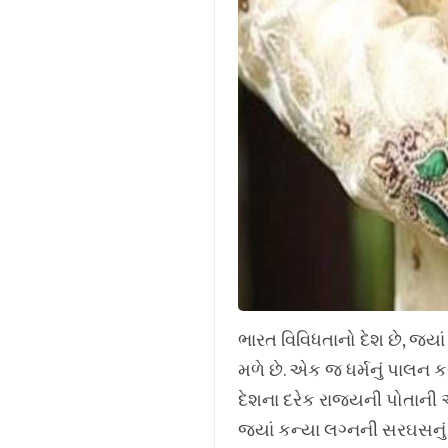
ભારત વિવિધતાનો દેશ છે, જ્ય
મળે છે. એક જ ધર્મનું પાલન ક
દેશના દરેક રાજ્યની પોતાન
જ્યાં કન્યા લગ્નની સરઘસનું 