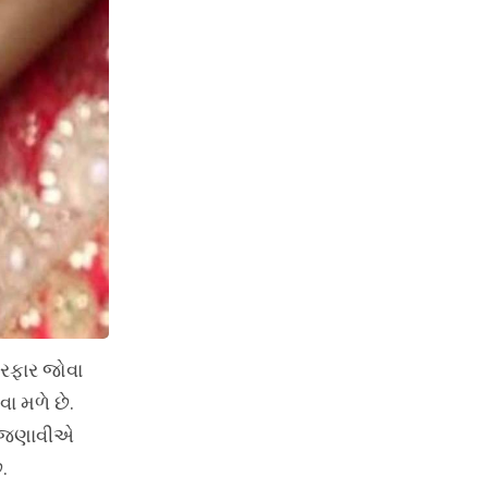
ેરફાર જોવા
ા મળે છે.
ે જણાવીએ
.