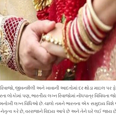
ાં રિવાજો, જીવનશૈલી અને ખાવાની આદતોમાં દર થોડા માઇલ પર ફ
રતા લોકોમાં પણ, ભારતીય લગ્ન રિવાજોમાં નોંધપાત્ર વિવિધતા જોવ
ી અનોખી લગ્ન વિધિઓ છે. ચાલો તમને ભારતના એક સમુદાય વિશ
નેતૃત્વ કરે છે, વરરાજાને વિદાય આપે છે અને તેને ઘરે લઈ જાય છે