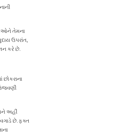
 નાની
રીઓને તેમના
ુદાય ઉપરાંત,
ન કરે છે.
ાં છોકરાના
ી ઉજવણી
ને અહીં
ગાડે છે. ફક્ત
તાના