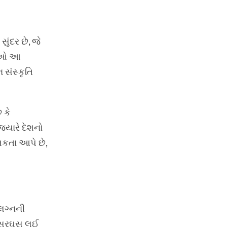
ુંદર છે, જે
ાસીઓ આ
 સંસ્કૃતિ
 કે
્યારે દેશનો
મિકતા આપે છે,
 લગ્નની
ની સરઘસ લઈ