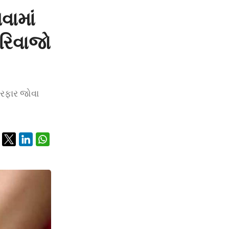
વામાં
રિવાજો
ેરફાર જોવા