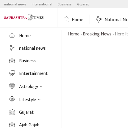
Skip
national news
International
Business
Gujarat
to
content
Home
National N
Home
Breaking News
Here I
»
»
Home
national news
Business
Entertainment
Astrology
Lifestyle
Gujarat
Ajab Gajab