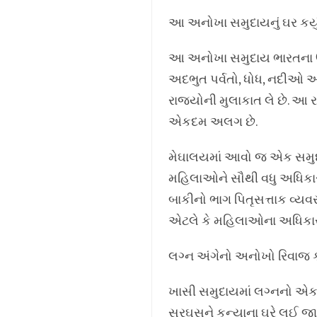
આ અનોખા સમુદાયનું ઘર કયું
આ અનોખા સમુદાય ભારતના ઉત્તર
અદભુત પર્વતો, ધોધ, નદીઓ અને
રાજ્યોની મુલાકાત લે છે. આ ર
એકદમ અલગ છે.
મેઘાલયમાં આવો જ એક સમુદાય
મહિલાઓને સૌથી વધુ અધિકારો
બાકીનો ભાગ પિતૃસત્તાક વ્યવસ
એટલે કે મહિલાઓના અધિકારો
લગ્ન અંગેનો અનોખો રિવાજ 
ખાસી સમુદાયમાં લગ્નનો એક અ
સરઘસને કન્યાના ઘરે લઈ જાય 