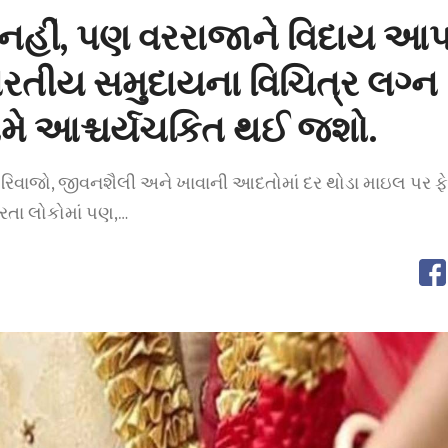
 નહીં, પણ વરરાજાને વિદાય આપ
રતીય સમુદાયના વિચિત્ર લગ્ન 
તમે આશ્ચર્યચકિત થઈ જશો.
ાં રિવાજો, જીવનશૈલી અને ખાવાની આદતોમાં દર થોડા માઇલ પર ફ
કરતા લોકોમાં પણ,…