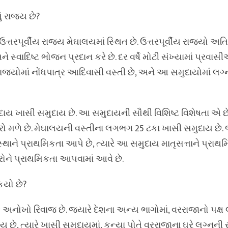
 રાજ્ય છે?
પૂર્વીય રાજ્ય મેઘાલયમાં સ્થિત છે. ઉત્તરપૂર્વીય રાજ્યો અતિ સ
 સ્વાદિષ્ટ ભોજન પ્રદાન કરે છે. દર વર્ષે મોટી સંખ્યામાં પ્રવ
ાજ્યોમાં નોંધપાત્ર આદિવાસી વસ્તી છે, અને આ સમુદાયોમાં લગ્ન
 ખાસી સમુદાય છે. આ સમુદાયની સૌથી વિશિષ્ટ વિશેષતા એ છે
 મળે છે. મેઘાલયની વસ્તીના લગભગ 25 ટકા ખાસી સમુદાય છે. જ
્થાને પ્રાથમિકતા આપે છે, ત્યારે આ સમુદાય માતૃસત્તાને પ્રાથ
ને પ્રાથમિકતા આપવામાં આવે છે.
કયો છે?
નોખો રિવાજ છે. જ્યારે દેશના અન્ય ભાગોમાં, વરરાજાનો પક્ષ
છે, ત્યારે ખાસી સમુદાયમાં, કન્યા પોતે વરરાજાના ઘરે લગ્ન