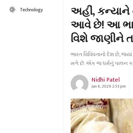
અહીં, કન્યાને
Technology
આવે છે! આ ભા
વિશે જાણીને 
ભારત વિવિધતાનો દેશ છે, જ્ય
મળે છે. એક જ ધર્મનું પાલન 
Nidhi Patel
Jan 6, 2026 2:53 pm