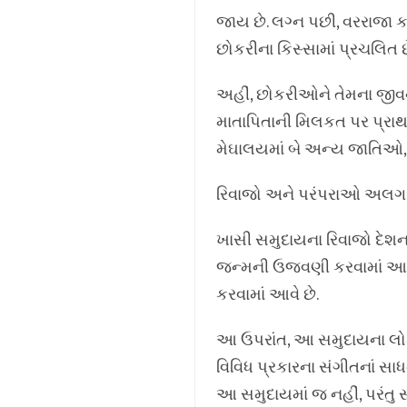
જાય છે. લગ્ન પછી, વરરાજા ક
છોકરીના કિસ્સામાં પ્રચલિત છે
અહીં, છોકરીઓને તેમના જીવનસ
માતાપિતાની મિલકત પર પ્રાથમ
મેઘાલયમાં બે અન્ય જાતિઓ, 
રિવાજો અને પરંપરાઓ અલગ 
ખાસી સમુદાયના રિવાજો દેશના
જન્મની ઉજવણી કરવામાં આવે 
કરવામાં આવે છે.
આ ઉપરાંત, આ સમુદાયના લોક
વિવિધ પ્રકારના સંગીતનાં સા
આ સમુદાયમાં જ નહીં, પરંતુ સ