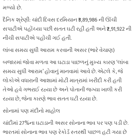
મળ્યો છે.
દૈનિક શ્રેણી: ચાંદી દિવસ દરમિયાન ₹3,89,986 ની ઊંચી
સપાટીએ પહોંચ્યા પછી સતત ઘટી રહી હતી અને ₹2,91,922 ની
નીચી સપાટીએ પહોંચી ગઈ હતી.
લાંબા સમય સુધી આરામ કરવાની અસર (ભારે વેચાણ)
બજારમાં જોવા મળતા આ ઘટાડા પાછળનું મુખ્ય કારણ ‘લાંબા
સમય સુધી આરામ’ હોવાનું માનવામાં આવે છે. એટલે કે, જે
લોકોએ વધારાની આશામાં મોટી માત્રામાં ખરીદી કરી હતી
તેઓ હવે ગભરાઈ રહ્યા છે અને પોતાની જગ્યા ખાલી કરી
રહ્યા છે, જેના કારણે ભાવ સતત ઘટી રહ્યા છે.
સોનામાં પણ મંદીનો માહોલ
ચાંદીમાં 27%ના ઘટાડાની અસર સોનાના ભાવ પર પણ પડી છે.
ભારતમાં સોનાના ભાવ પણ રેકોર્ડ સ્તરથી પાછળ હટી ગયા છે