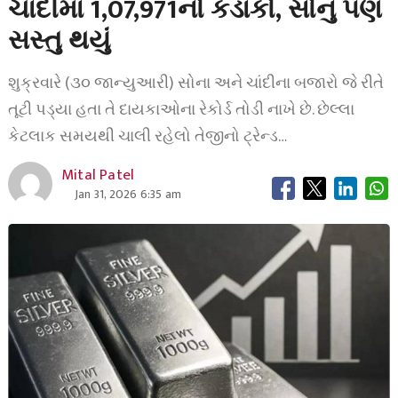
ચાંદીમાં 1,07,971નો કડાકો, સોનું પણ
સસ્તુ થયું
શુક્રવારે (૩૦ જાન્યુઆરી) સોના અને ચાંદીના બજારો જે રીતે
તૂટી પડ્યા હતા તે દાયકાઓના રેકોર્ડ તોડી નાખે છે. છેલ્લા
કેટલાક સમયથી ચાલી રહેલો તેજીનો ટ્રેન્ડ…
Mital Patel
Jan 31, 2026 6:35 am