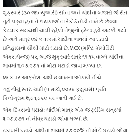
શુક્રવારે (૩૦ જાન્યુઆરી) સોના અને ચાંદીના બજારો જે રીતે
તૂટી પડ્યા હતા તે દાયકાઓના રેકોર્ડ તોડી નાખે છે. છેલ્લા
કેટલાક સમયથી ચાલી રહેલો તેજીનો ટ્રેન્ડ હવે અટકી ગયો
છે અને માત્ર ૨૪ કલાકમાં ચાંદીના ભાવમાં આ ઘટાડો
ઇતિહાસનો સૌથી મોટો ઘટાડો છે. MCX (મલ્ટિ કોમોડિટી
એક્સચેન્જ) પર, આજે શુક્રવારે રાત્રે ૧૧:૧૫ વાગ્યે ચાંદીના
ભાવમાં ₹૧,૦૭,૯૭૧ નો મોટો ઘટાડો જોવા મળ્યો છે.
MCX પર આક્રોશ: ચાંદી ₹૩ લાખના આંકથી નીચે
નવું નીચું સ્તર: ચાંદી (૫ માર્ચ, ૨૦૨૬ ફ્યુચર્સ) પ્રતિ
કિલોગ્રામ ₹૨,૯૧,૯૨૨ પર આવી ગઈ છે.
એક દિવસનો ઘટાડો: ચાંદીમાં માત્ર એક જ ટ્રેડિંગ સત્રમાં
₹૧,૦૭,૯૭૧ નો તીવ્ર ઘટાડો જોવા મળ્યો છે.
ટકાવારી ઘટાડો: ચાંદીના ભાવમાં ૨૭.૦૦% નો મોટો ઘટાડો જોવા