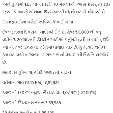
અને હાલમાં ₹1.63 લાખ (પ્રતિ 10 ગ્રામ) ની આસપાસ ટ્રેડ થઈ
રહ્યા છે. આજે સોનામાં 15 હજારથી વધુનો ઘટાડો નોંધાયો છે.
રોકાણકારોના કરોડો રૂપિયા ધોવાઈ ગયા
છેલ્લા ત્રણ દિવસમાં ચાંદી જે રીતે દરરોજ ₹30,000 થી વધુ
વધીને ₹4.20 લાખની ઊંચી સપાટીએ પહોંચી હતી, તે બધી વૃદ્ધિ
આ એક જ દિવસના ક્રેશમાં ધોવાઈ ગઈ છે. શુક્રવારે થયેલા
આ ઘટાડાથી બજારમાં ‘ગભરાટ ભર્યા વેચાણ’ની સ્થિતિ સર્જાઈ
છે.
MCX પર હોબાળો, ચાંદી બજારમાં કડાકો
વર્તમાન ભાવ (11:15 PM): ₹2,91,922
આજનો (30 જાન્યુઆરી) ઘટાડો: -1,07,971 (-27.00%)
આજનો ઉચ્ચતમ સ્તર: 3,89,986