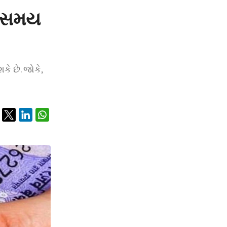
લો સમય
ે છે. જોકે,