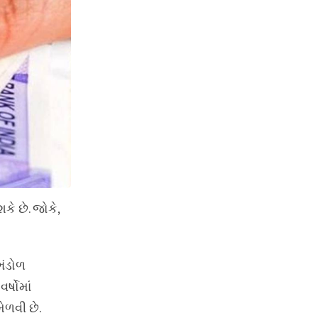
ે છે. જોકે,
ભંડોળ
્ષોમાં
ેળવી છે.