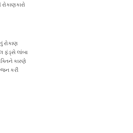
થી રોકાણકારો
નું રોકાણ
ફંડ્સે લાંબા
ક્તિને કારણે
આયોજન કરી