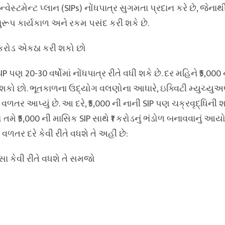
્વેસ્ટમેન્ટ પ્લાન (SIPs) નોંધપાત્ર સુગમતા પ્રદાન કરે છે, જેના
ુરૂપ કાર્યકાળ અને રકમ પસંદ કરી શકે છે.
1 કરોડ એકઠા કરી શકો છો
 પણ 20-30 વર્ષોમાં નોંધપાત્ર રીતે વધી શકે છે. દર મહિને ₹5,000 
 શકો છો. ભૂતકાળના ઉદ્યોગ વલણોના આધારે, ઇક્વિટી મ્યુચ્યુઅલ 
% વળતર આપ્યું છે. આ દરે, ₹5,000 ની નાની SIP પણ ચક્રવૃદ્ધિની શ
ો તમે ₹5,000 ની માસિક SIP સાથે ₹1 કરોડનું ભંડોળ બનાવવાનું 
 વળતર દરે કેવી રીતે વધશે તે અહીં છે:
ૈસા કેવી રીતે વધશે તે સમજો