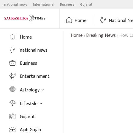
Skip
national news
International
Business
Gujarat
to
content
Home
National N
Home
Breaking News
How Lo
»
»
Home
national news
Business
Entertainment
Astrology
Lifestyle
Gujarat
Ajab Gajab