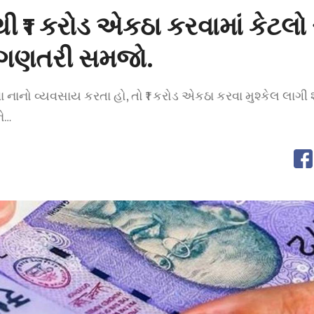
 થી ₹1 કરોડ એકઠા કરવામાં કેટ
્ણ ગણતરી સમજો.
નાનો વ્યવસાય કરતા હો, તો ₹1 કરોડ એકઠા કરવા મુશ્કેલ લાગી શક
ે…