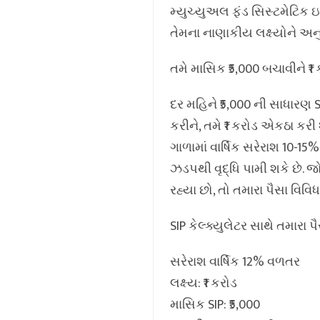
મ્યુચ્યુઅલ ફંડ સિસ્ટમેટિક ઇન
તેમના નાણાકીય લક્ષ્યોને અન
તમે માસિક ₹5,000 બચાવીને ₹
દર મહિને ₹5,000 ની સાધારણ SIP
કરીને, તમે ₹1 કરોડ એકઠા કરી
ગાળામાં વાર્ષિક સરેરાશ 10-15
ઝડપથી વૃદ્ધિ પામી શકે છે. જ
રહ્યા છો, તો તમારા પૈસા વિવિધ
SIP કેલ્ક્યુલેટર સાથે તમારા પ
સરેરાશ વાર્ષિક 12% વળતર
લક્ષ્ય: ₹1 કરોડ
માસિક SIP: ₹5,000