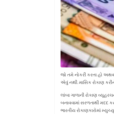
જો તમે નોકરી કરતા હો અથવા 
એવું નથી. માસિક રોકાણ કરી
લાંબા ગાળાની રોકાણ વ્યૂહરચન
બનાવવામાં સરળતાથી મદદ કરી 
ભારતીય રોકાણકારોમાં મ્યુચ્ય