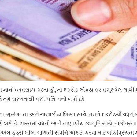
નાનો વ્યવસાય કરતા હો, તો ₹1 કરોડ એકઠા કરવા મુશ્કેલ લાગી શક
ને તમે સરળતાથી કરોડપતિ બની શકો છો.
ા, સુસંગતતા અને નાણાકીય શિસ્ત સાથે, તમને ₹1 કરોડથી વધુનું 
શકે છે. ભારતમાં વધતી જતી નાણાકીય જાગૃતિ સાથે, તાજેતરના વર
ુઅલ ફંડ્સે લાંબા ગાળાની સંપત્તિ એકઠી કરવા માટે લોકપ્રિયતા મ