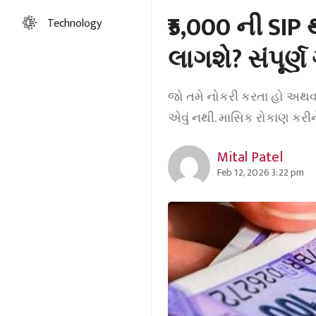
₹5,000 ની SIP
Technology
લાગશે? સંપૂર
જો તમે નોકરી કરતા હો અથવા 
એવું નથી. માસિક રોકાણ કરીન
Mital Patel
Feb 12, 2026 3:22 pm