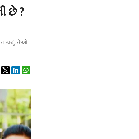
 છે ?
ાન થયું. તેઓ