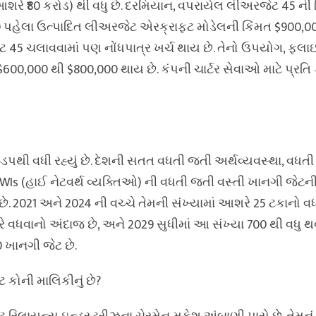
રે ₹80 કરોડ) થી વધુ છે. દરમિયાન, વપરાયેલ લીઅરજેટ 45 ની ક
0 પહેલા ઉત્પાદિત લીઅરજેટ એરક્રાફ્ટ મોડેલની કિંમત $900,00
 45 ચલાવવામાં પણ નોંધપાત્ર ખર્ચ થાય છે. તેનો ઉપયોગ, ફ્લ
$600,000 થી $800,000 થાય છે. કંપની ચાર્ટર સેવાઓ માટે પ્રત
પથી વધી રહ્યું છે. દેશની સતત વધતી જતી અર્થવ્યવસ્થા, વધત
Is (હાઈ નેટવર્થ વ્યક્તિઓ) ની વધતી જતી વસ્તી ખાનગી જેટન
2021 અને 2024 ની વચ્ચે તેમની સંખ્યામાં આશરે 25 ટકાનો વધા
ા દરે વધવાનો અંદાજ છે, અને 2029 સુધીમાં આ સંખ્યા 700 થી વધુ
0 ખાનગી જેટ છે.
 કોની માલિકીનું છે?