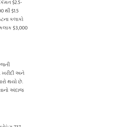
િંમત $2.5-
0 થી $1.5
ાઇટના કલાકો
િ કલાક $3,000
ી જતી
ી ખરીદી અને
રો થયો છે.
 થવાનો અંદાજ