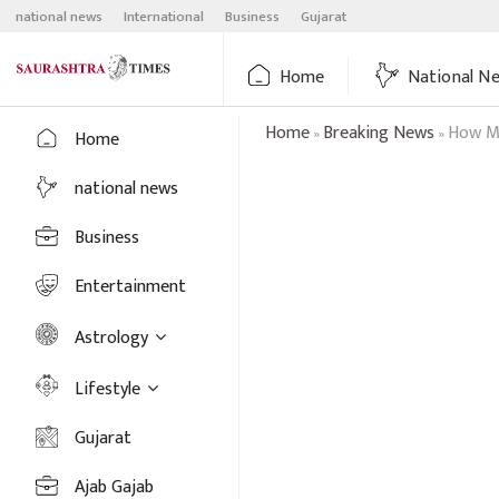
Skip
national news
International
Business
Gujarat
to
content
Home
National N
Home
Breaking News
How Mu
»
»
Home
national news
Business
Entertainment
Astrology
Lifestyle
Gujarat
Ajab Gajab