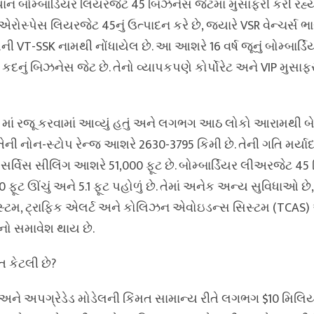
ોમ્બાર્ડિયર લિયરજેટ 45 બિઝનેસ જેટમાં મુસાફરી કરી રહ્ય
એરોસ્પેસ લિયરજેટ 45નું ઉત્પાદન કરે છે, જ્યારે VSR વેન્ચર્સ ભા
પની VT-SSK નામથી નોંધાયેલ છે. આ આશરે 16 વર્ષ જૂનું બોમ્બાર્
કદનું બિઝનેસ જેટ છે. તેનો વ્યાપકપણે કોર્પોરેટ અને VIP મુસાફર
 માં રજૂ કરવામાં આવ્યું હતું અને લગભગ આઠ લોકો આરામથી બેસ
તેની નોન-સ્ટોપ રેન્જ આશરે 2630-3795 કિમી છે. તેની ગતિ મર્ય
ી સર્વિસ સીલિંગ આશરે 51,000 ફૂટ છે. બોમ્બાર્ડિયર લીઅરજેટ 4
.10 ફૂટ ઊંચું અને 5.1 ફૂટ પહોળું છે. તેમાં અનેક અન્ય સુવિધાઓ છે,
સ્ટમ, ટ્રાફિક એલર્ટ અને કોલિઝન એવોઇડન્સ સિસ્ટમ (TCAS) 
ો સમાવેશ થાય છે.
 કેટલી છે?
ને અપગ્રેડેડ મોડેલની કિંમત સામાન્ય રીતે લગભગ $10 મિલિય