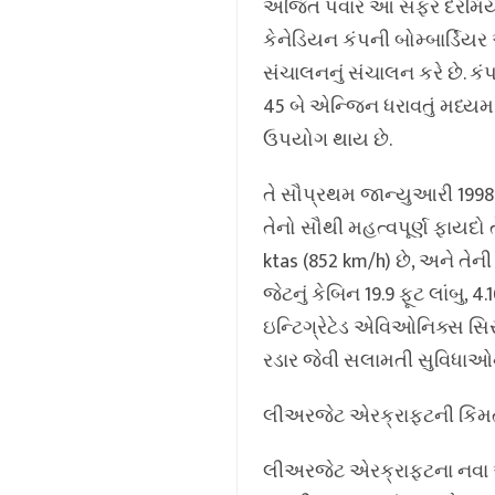
અજિત પવાર આ સફર દરમિયાન બ
કેનેડિયન કંપની બોમ્બાર્ડિયર 
સંચાલનનું સંચાલન કરે છે. કં
45 બે એન્જિન ધરાવતું મધ્યમ 
ઉપયોગ થાય છે.
તે સૌપ્રથમ જાન્યુઆરી 1998
તેનો સૌથી મહત્વપૂર્ણ ફાયદો 
ktas (852 km/h) છે, અને તેન
જેટનું કેબિન 19.9 ફૂટ લાંબુ, 4
ઇન્ટિગ્રેટેડ એવિઓનિક્સ સિ
રડાર જેવી સલામતી સુવિધાઓન
લીઅરજેટ એરક્રાફ્ટની કિંમત
લીઅરજેટ એરક્રાફ્ટના નવા અ