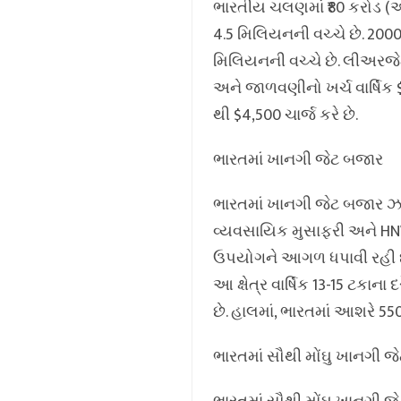
ભારતીય ચલણમાં ₹80 કરોડ (આશ
4.5 મિલિયનની વચ્ચે છે. 200
મિલિયનની વચ્ચે છે. લીઅરજેટ
અને જાળવણીનો ખર્ચ વાર્ષિક 
થી $4,500 ચાર્જ કરે છે.
ભારતમાં ખાનગી જેટ બજાર
ભારતમાં ખાનગી જેટ બજાર ઝડ
વ્યવસાયિક મુસાફરી અને HNW
ઉપયોગને આગળ ધપાવી રહી છે. 
આ ક્ષેત્ર વાર્ષિક 13-15 ટકાન
છે. હાલમાં, ભારતમાં આશરે 55
ભારતમાં સૌથી મોંઘુ ખાનગી જેટ