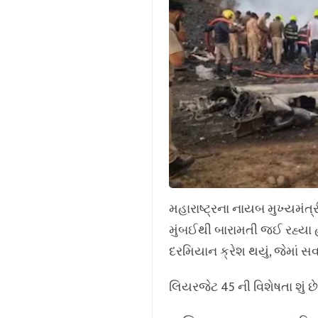
મહારાષ્ટ્રના નાયબ મુખ્યમંત
મુંબઈથી બારામતી જઈ રહ્યા હ
દરમિયાન ક્રેશ થયું, જેમાં 
લિયરજેટ 45 ની વિશેષતા શું છે