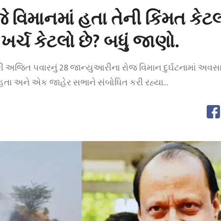
વિમાનમાં હતા તેની કિંમત કેટલી
ર્ચ કેટલો છે? બધું જાણો.
્રી અજિત પવારનું 28 જાન્યુઆરીના રોજ વિમાન દુર્ઘટનામાં અવસ
હતા અને એક જાહેર સભાને સંબોધિત કરી રહ્યા…