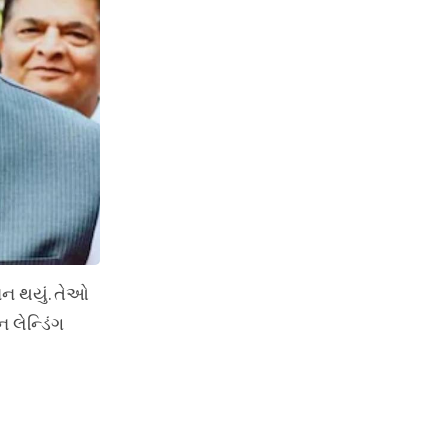
ાન થયું. તેઓ
 લેન્ડિંગ