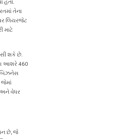
ા હતા.
રતમાં તેના
ડિયર લિયરજેટ
ી માટે
ી શકે છે.
ાદા આશરે 460
5 બિઝનેસ
 જેમાં
અને વેધર
ન છે, જે