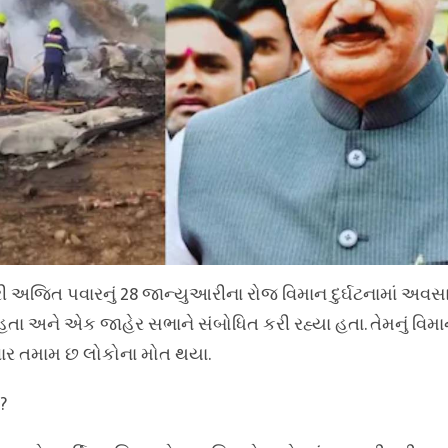
્રી અજિત પવારનું 28 જાન્યુઆરીના રોજ વિમાન દુર્ઘટનામાં અવસ
તા અને એક જાહેર સભાને સંબોધિત કરી રહ્યા હતા. તેમનું વિમાન
સવાર તમામ છ લોકોના મોત થયા.
?