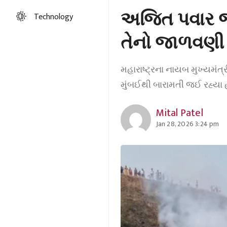
અજિત પવાર જે 
Technology
તેનો જાળવણી ખ
મહારાષ્ટ્રના નાયબ મુખ્યમંત
મુંબઈથી બારામતી જઈ રહ્યા 
Mital Patel
Jan 28, 2026 3:24 pm