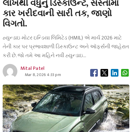
લાખથી વધુનું ડિસ્કાઉન્ટ, સસ્તામાં
કાર ખરીદવાની સારી તક, જાણો
વિગતો.
હ્યુન્ડાઇ મોટર ઇન્ડિયા લિમિટેડ (HMIL) એ માર્ચ 2026 માટે
તેની કાર પર પ્રભાવશાળી ડિસ્કાઉન્ટ અને ઑફર્સની જાહેરાત
કરી છે. જો તમે આ મહિને નવી હ્યુન્ડાઇ…
Mital Patel
Mar 8, 2026 4:33 pm