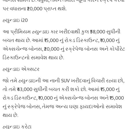
બોનસ શામેલ છે. વધુમાં, તમને તમારી જૂની કારને સ્ક્રેપ કરવા
પર વધારાના ₹20,000 પ્રાપ્ત થશે.
હ્યુન્ડાઇ i20
આ પ્રીમિયમ હ્યુન્ડાઇ કાર ખરીદવાથી કુલ ₹58,000 સુધીની
બચત થાય છે. આમાં ₹15,000 નું રોકડ ડિસ્કાઉન્ટ, ₹10,000 નું
એક્સચેન્જ બોનસ, ₹20,000 નું સ્ક્રેપેજ બોનસ અને કોર્પોરેટ
ડિસ્કાઉન્ટનો સમાવેશ થાય છે.
હ્યુન્ડાઇ એક્સટર
જો તમે હ્યુન્ડાઇની આ નાની SUV ખરીદવાનું વિચારી રહ્યા છો,
તો તમે ₹43,000 સુધીની બચત કરી શકો છો. આમાં ₹15,000 નું
રોકડ ડિસ્કાઉન્ટ, ₹10,000 નું એક્સચેન્જ બોનસ અને ₹15,000
નું સ્ક્રેપેજ બોનસ, તેમજ અન્ય ઘણા ફાયદાઓનો સમાવેશ
થાય છે.
હ્યુન્ડાઇ ક્રેટા