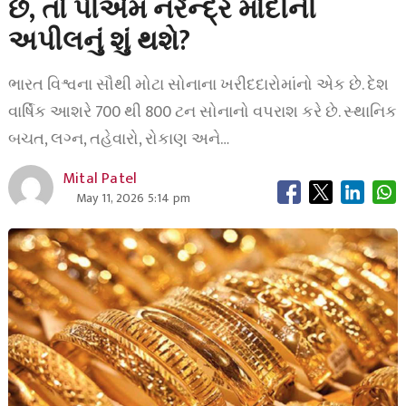
છે, તો પીએમ નરેન્દ્ર મોદીની
અપીલનું શું થશે?
ભારત વિશ્વના સૌથી મોટા સોનાના ખરીદદારોમાંનો એક છે. દેશ
વાર્ષિક આશરે 700 થી 800 ટન સોનાનો વપરાશ કરે છે. સ્થાનિક
બચત, લગ્ન, તહેવારો, રોકાણ અને…
Mital Patel
May 11, 2026 5:14 pm