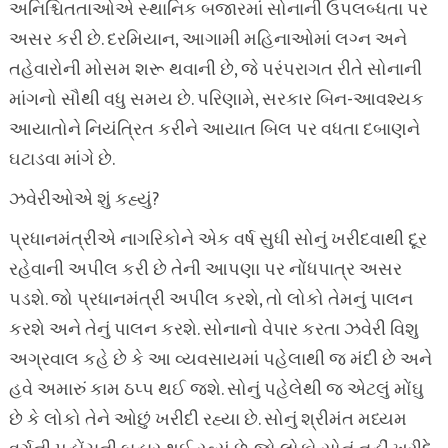
અનિશ્ચિતતાઓએ સ્થાનિક બજારમાં સોનાની ઉપલબ્ધતા પર
અસર કરી છે. દરમિયાન, આગામી મહિનાઓમાં લગ્ન અને
તહેવારોની મોસમ શરૂ થવાની છે, જે પરંપરાગત રીતે સોનાની
માંગનો સૌથી વધુ સમય છે. પરિણામે, સરકાર બિન-આવશ્યક
આયાતોને નિયંત્રિત કરીને આયાત બિલ પર વધતા દબાણને
ઘટાડવા માંગે છે.
ઝવેરીઓએ શું કહ્યું?
પ્રધાનમંત્રીએ નાગરિકોને એક વર્ષ સુધી સોનું ખરીદવાથી દૂર
રહેવાની અપીલ કરી છે તેની આપણા પર નોંધપાત્ર અસર
પડશે. જો પ્રધાનમંત્રી અપીલ કરશે, તો લોકો તેમનું પાલન
કરશે અને તેનું પાલન કરશે. સોનાનો વેપાર કરતા ઝવેરી વિશુ
અગ્રવાલ કહે છે કે આ વ્યવસાયમાં પહેલાથી જ મંદી છે અને
હવે અમારું કામ ઠપ્પ થઈ જશે. સોનું પહેલેથી જ એટલું મોંઘુ
છે કે લોકો તેને ઓછું ખરીદી રહ્યા છે. સોનું શ્રીમંત મધ્યમ