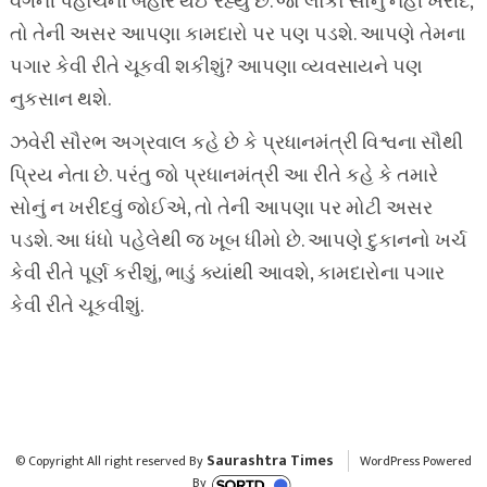
વર્ગની પહોંચની બહાર થઈ રહ્યું છે. જો લોકો સોનું નહીં ખરીદે,
તો તેની અસર આપણા કામદારો પર પણ પડશે. આપણે તેમના
પગાર કેવી રીતે ચૂકવી શકીશું? આપણા વ્યવસાયને પણ
નુકસાન થશે.
ઝવેરી સૌરભ અગ્રવાલ કહે છે કે પ્રધાનમંત્રી વિશ્વના સૌથી
પ્રિય નેતા છે. પરંતુ જો પ્રધાનમંત્રી આ રીતે કહે કે તમારે
સોનું ન ખરીદવું જોઈએ, તો તેની આપણા પર મોટી અસર
પડશે. આ ધંધો પહેલેથી જ ખૂબ ધીમો છે. આપણે દુકાનનો ખર્ચ
કેવી રીતે પૂર્ણ કરીશું, ભાડું ક્યાંથી આવશે, કામદારોના પગાર
કેવી રીતે ચૂકવીશું.
Saurashtra Times
© Copyright All right reserved By
WordPress Powered
By