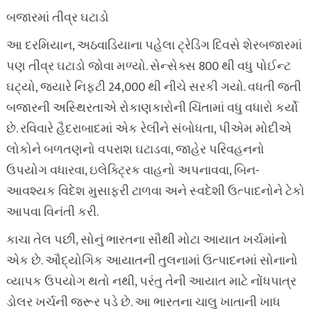
બજારમાં તીવ્ર ઘટાડો
આ દરમિયાન, અઠવાડિયાના પહેલા ટ્રેડિંગ દિવસે શેરબજારમાં
પણ તીવ્ર ઘટાડો જોવા મળ્યો. સેન્સેક્સ 800 થી વધુ પોઈન્ટ
ઘટ્યો, જ્યારે નિફ્ટી 24,000 થી નીચે સરકી ગયો. વધતી જતી
બજારની અસ્થિરતાએ રોકાણકારોની ચિંતામાં વધુ વધારો કર્યો
છે. રવિવારે હૈદરાબાદમાં એક રેલીને સંબોધતા, પીએમ મોદીએ
લોકોને બળતણનો વપરાશ ઘટાડવા, જાહેર પરિવહનનો
ઉપયોગ વધારવા, ઇલેક્ટ્રિક વાહનો અપનાવવા, બિન-
આવશ્યક વિદેશ મુસાફરી ટાળવા અને સ્વદેશી ઉત્પાદનોને ટેકો
આપવા વિનંતી કરી.
કાચા તેલ પછી, સોનું ભારતના સૌથી મોટા આયાત ખર્ચમાંનો
એક છે. ઔદ્યોગિક આયાતની તુલનામાં ઉત્પાદનમાં સોનાનો
વ્યાપક ઉપયોગ થતો નથી, પરંતુ તેની આયાત માટે નોંધપાત્ર
ડોલર ખર્ચની જરૂર પડે છે. આ ભારતના ચાલુ ખાતાની ખાધ