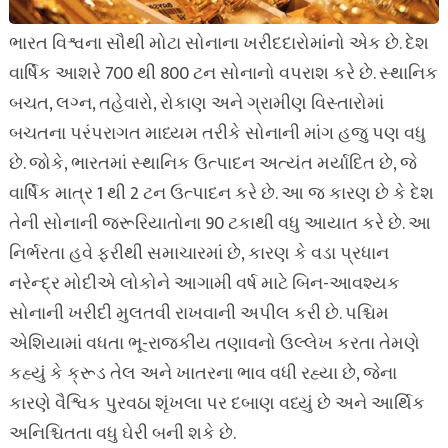
ભારત વિશ્વના સૌથી મોટા સોનાના ખરીદદારોમાંનો એક છે. દેશ
વાર્ષિક આશરે 700 થી 800 ટન સોનાનો વપરાશ કરે છે. સ્થાનિક
બચત, લગ્ન, તહેવારો, રોકાણ અને ગ્રામીણ વિસ્તારોમાં
બચતના પરંપરાગત માધ્યમ તરીકે સોનાની માંગ હજુ પણ વધુ
છે. જોકે, ભારતમાં સ્થાનિક ઉત્પાદન અત્યંત મર્યાદિત છે, જે
વાર્ષિક માત્ર 1 થી 2 ટન ઉત્પાદન કરે છે. આ જ કારણ છે કે દેશ
તેની સોનાની જરૂરિયાતોના 90 ટકાથી વધુ આયાત કરે છે. આ
નિર્ભરતા હવે ફરીથી સમાચારમાં છે, કારણ કે વડા પ્રધાન
નરેન્દ્ર મોદીએ લોકોને આગામી વર્ષ માટે બિન-આવશ્યક
સોનાની ખરીદી મુલતવી રાખવાની અપીલ કરી છે. પશ્ચિમ
એશિયામાં વધતા ભૂ-રાજકીય તણાવનો ઉલ્લેખ કરતા તેમણે
કહ્યું કે ક્રૂડ તેલ અને ખાતરના ભાવ વધી રહ્યા છે, જેના
કારણે વૈશ્વિક પુરવઠા શૃંખલા પર દબાણ વધ્યું છે અને આર્થિક
અનિશ્ચિતતા વધુ ઘેરી બની શકે છે.