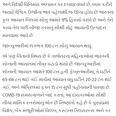
અને વિદેશી વિનિમય અનામત પર દબાણ વધારે છે, ખાસ કરીને
જ્યારે વૈશ્વિક ઉર્જાના ભાવ પહેલાથી જ ઊંચા હોય છે. ભારતના
કુલ આયાત બિલમાં સોનું આશરે 9% હિસ્સો ધરાવે છે અને તેને
કાચા તેલ પછી બીજા ક્રમનું સૌથી મોટું આયાતી ઉત્પાદન
માનવામાં આવે છે.
જાન્યુઆરીમાં લગભગ 100 ટન સોનું આયાત થયું
એ પણ ચિંતાનો વિષય છે કે તાજેતરના મહિનાઓમાં ભારતની
સોનાની આયાતમાં તીવ્ર ઘટાડો થયો છે. જાન્યુઆરીમાં
સોનાની આયાત આશરે 100 ટન હતી. ફેબ્રુઆરીમાં, તે ઘટીને
65-66 ટન થઈ ગઈ. માર્ચમાં આયાત વધુ ઘટીને 20-22 ટન થઈ
ગઈ, અને એપ્રિલમાં ફક્ત 15 ટન સુધી પહોંચવાની ધારણા છે.
COVID-19 સમયગાળાને બાદ કરતાં, આ દાયકાઓમાં સૌથી
નીચા માસિક સ્તરોમાંનું એક છે. નિષ્ણાતો કહે છે કે પુરવઠામાં
વિક્ષેપ, બેંક મંજૂરીઓમાં વિલંબ, કસ્ટમ્સ ક્લિયરન્સ અને કર