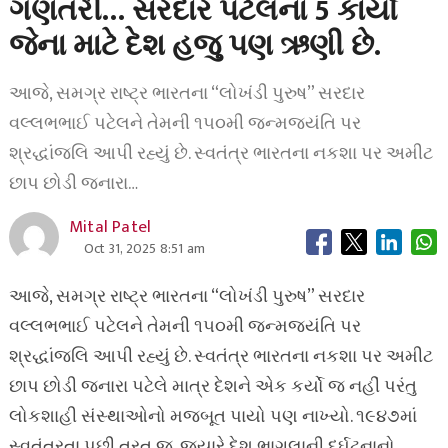
ગણતરી… સરદાર પટેલના 5 કાર્યો
જેના માટે દેશ હજુ પણ ઋણી છે.
આજે, સમગ્ર રાષ્ટ્ર ભારતના “લોખંડી પુરુષ” સરદાર
વલ્લભભાઈ પટેલને તેમની ૧૫૦મી જન્મજયંતિ પર
શ્રદ્ધાંજલિ આપી રહ્યું છે. સ્વતંત્ર ભારતના નકશા પર અમીટ
છાપ છોડી જનારા…
Mital Patel
Oct 31, 2025 8:51 am
આજે, સમગ્ર રાષ્ટ્ર ભારતના “લોખંડી પુરુષ” સરદાર
વલ્લભભાઈ પટેલને તેમની ૧૫૦મી જન્મજયંતિ પર
શ્રદ્ધાંજલિ આપી રહ્યું છે. સ્વતંત્ર ભારતના નકશા પર અમીટ
છાપ છોડી જનારા પટેલે માત્ર દેશને એક કર્યો જ નહીં પરંતુ
લોકશાહી સંસ્થાઓનો મજબૂત પાયો પણ નાખ્યો. ૧૯૪૭માં
સ્વતંત્રતા પછી તરત જ, જ્યારે દેશ ભાગલાની દુર્ઘટનાનો