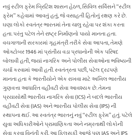
નવું સ્ટીલ ફ્રેમ બ્રિટિશ શાસન હેઠળ, સિવિલ સર્વિસને “સ્ટીલ
ફ્રેમ” કહેવામાં આવતું હતું, જે વસાહતી હિતોનું રક્ષણ કરે છે.
ઘણા લોકો સ્વતંત્ર ભારતમાં તેના ચાલુ રહેવા પર શંકા કરતા
હતા. પરંતુ પટેલ તેને રાષ્ટ્ર નિર્માણનો પાયો માનતા હતા.
વચગાળાની સરકારમાં ગૃહમંત્રી તરીકે સેવા આપતા, તેમણે
ઓક્ટોબર 1946 માં પ્રાંતીય વડા પ્રધાનોની એક પરિષદ
બોલાવી હતી, જ્યાં નાગરિક અને પોલીસ સેવાઓના ભવિષ્યની
ચર્ચા કરવામાં આવી હતી. સ્વતંત્રતા પછી, પટેલ દ્રઢપણે
માનતા હતા કે ભારતીયોને એક રાખવા માટે અખિલ ભારતીય
ગુણવત્તા આધારિત વહીવટી સેવા આવશ્યક છે. તેમના
પ્રયાસોથી ભારતીય નાગરિક સેવા (ICS) ને બદલે ભારતીય
વહીવટી સેવા (IAS) અને ભારતીય પોલીસ સેવા (IPS) ની
સ્થાપના થઈ. આ સ્વતંત્ર ભારતનું નવું “સ્ટીલ ફ્રેમ” હતું. પટેલે
યુવા અધિકારીઓને પ્રામાણિકતા અને નમ્રતાથી લોકોની
સેવા કરવા વિનંતી કરી. આ ફિલસૂફી આજે પણ IAS અને IPS