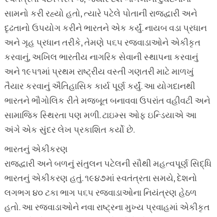
સામનો કરી રહ્યો હતો, ત્યારે પટેલે પોતાની રાજદ્વારી અને
દૃઢતાનો ઉપયોગ કરીને ભારતને એક કર્યું. નાયબ વડા પ્રધાન
અને ગૃહ પ્રધાન તરીકે, તેમણે ૫૬૫ રજવાડાઓને એકીકૃત
કરવાનું, અખિલ ભારતીય નાગરિક સેવાની સ્થાપના કરવાનું
અને ૧૯૫૧માં પ્રથમ રાષ્ટ્રીય વસ્તી ગણતરી માટે માળખું
તૈયાર કરવાનું ઐતિહાસિક કાર્ય પૂર્ણ કર્યું. આ યોગદાનથી
ભારતને ભૌગોલિક રીતે મજબૂત બનાવવા ઉપરાંત વહીવટી અને
સામાજિક સ્થિરતા પણ મળી. ટાઇમ્સ ઓફ ઇન્ડિયાએ આ
અંગે એક સુંદર લેખ પ્રકાશિત કર્યો છે.
ભારતનું એકીકરણ
રાજદ્વારી અને બળનું સંતુલન પટેલની સૌથી મહત્વપૂર્ણ સિદ્ધિ
ભારતનું એકીકરણ હતું. ૧૯૪૭માં સ્વતંત્રતા સમયે, દેશનો
લગભગ ૪૦ ટકા ભાગ ૫૬૫ રજવાડાઓના નિયંત્રણ હેઠળ
હતો. આ રજવાડાઓને નવા રાષ્ટ્રના મુખ્ય પ્રવાહમાં એકીકૃત