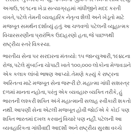
અગાઉ, ૧૯૧૮ના ખેડા સત્યાગ્રહમાં ગાંધીજીને મદદ કરતી
વખતે, પટેલે તેમની વ્યવહારિક નેતૃત્વ શૈલી અને ખેડૂતો માટે
મજબૂત સમર્થન દર્શાવ્યું હતું. આ ચળવળો પટેલની વ્યૂહાત્મક
વિચારસરણીના પ્રારંભિક ઉદાહરણો હતા, જે પાછળથી
રાષ્ટ્રીય સ્તરે વિકસ્યા.
ભારતીય સેના પર સરદારના મંતવ્યો: ૧૫ જાન્યુઆરી, ૧૯૪૮ના
રોજ, પટેલે મુંબઈના ચોપાટી ખાતે ૧૦૦,૦૦૦ લોકોના મેળાવડાને
એક કલાક લાંબો ભાષણ આપ્યો. તેમણે કહ્યું કે રાષ્ટ્રના
અસ્તિત્વ માટે મજબૂત સેના જરૂરી છે. મહાત્મા ગાંધી સશસ્ત્ર
દળમાં માનતા નહોતા, પરંતુ એક વ્યવહારુ વ્યક્તિ તરીકે, હું
ભારતની લશ્કરી શક્તિ અંગે મહાત્માની સલાહ સ્વીકારી શકતો
નથી. આપણી સેના એટલી મજબૂત હોવી જોઈએ કે કોઈ પણ
શક્તિ ભારતમાં દખલ કરવાનું વિચારે પણ નહીં. પટેલની આ
વ્યવહારિકતા ગાંધીવાદી આદર્શો અને રાષ્ટ્રીય સુરક્ષા વચ્ચે