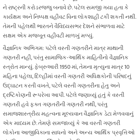
ને રાષ્ટ્રની કરોડરજ્જુ બનાવે છે. પટેલ સમજી ગયા હતા કે
કાર્યક્ષમ અને નિષ્પક્ષ વહીવટ વિના લોકશાહી ટકી શકતી નથી.
તેમની પહેલથી ભારતને વૈવિધ્યસભર દેશને સંભાળવા માટે
સક્ષમ એક મજબૂત વહીવટી માળખું મળ્યું.
વૈજ્ઞાનિક અભિગમ: પટેલે વસ્તી ગણતરીને માત્ર માથાની
ગણતરી નહીં, પરંતુ સામાજિક-આર્થિક માહિતીનો વૈજ્ઞાનિક
સ્ત્રોત માન્યું. ફેબ્રુઆરી 1950 માં, તેમના મૃત્યુના માત્ર 10
મહિના પહેલા, દિલ્હીમાં વસ્તી ગણતરી અધિક્ષકોની પરિષદનું
ઉદ્ઘાટન કરતી વખતે, પટેલે વસ્તી ગણતરીના હેતુ અને
દ્રષ્ટિકોણની રૂપરેખા આપી. પટેલે જણાવ્યું હતું કે વસ્તી
ગણતરી હવે ફક્ત ગણતરીની ગણતરી નથી, પરંતુ
સમાજશાસ્ત્રીય મહત્વના મૂલ્યવાન વૈજ્ઞાનિક ડેટા મેળવવાનું
એક માધ્યમ છે. તેમણે સમજાવ્યું કે આ વસ્તી ગણતરી
લોકોના આજીવિકાના સાધનો અને અન્ય આર્થિક પ્રવૃત્તિઓ