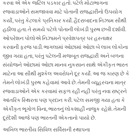
કરવા એ એક જટિલ પડકાર હતો. પટેલે મોટાભાગના
રજવાડાઓને સમજાવવા માટે પોતાની રાજદ્વારીનો ઉપયોગ
કર્યો, પરંતુ કેટલાકે પ્રતિકાર કર્યો. હૈદરાબાદના નિઝામ સૌથી
હઠીલા હતા. તે સમયે પટેલે પોતાની લોખંડી પુરુષ છબી દર્શાવી.
ઓપરેશન પોલોએ નિઝામને પ્રવેશપત્ર પર હસ્તાક્ષર
કરવાની ફરજ પાડી. ભાગલામાં ઓછામાં ઓછા બે લાખ લોકોના
જીવ ગયા હતા, પરંતુ પટેલની મજબૂત રાજદ્વારી અને બળના
સંયોજને ઓછામાં ઓછા માનવ નુકસાન સાથે એકીકૃત ભારત
માટેના આ સૌથી મુશ્કેલ અવરોધને દૂર કર્યો. આ જ કારણ છે કે
તેમને લોખંડી પુરુષ કહેવામાં આવે છે. તેમની વ્યૂહરચના માત્ર
રજવાડાઓને એક કરવામાં સફળ રહી નહીં પરંતુ નવા રાષ્ટ્રને
આંતરિક સ્થિરતા પણ પ્રદાન કરી. પટેલ સમજી ગયા હતા કે
એકીકૃત ભૂગોળ વિના, ભારતનું લોકશાહી નાજુક રહેશે. તેમની
દૂરંદેશી આજે પણ ભારતની એકતાનો પાયો છે.
અખિલ ભારતીય સિવિલ સર્વિસની સ્થાપના