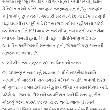
સંબંધિત મૂળભૂત આર્થિક ડેટા એકત્રિત કરવા પર વધુ ધ્યાન
કેન્દ્રિત કરશે. પટેલે ભારપૂર્વક જણાવ્યું હતું કે, “હું ભારપૂર્વક
કહેવા માંગુ છું કે વસ્તી ગણતરી સરકારને દેશના દરેક ઘર સુધી
પહોંચવાની તક પૂરી પાડે છે.” સરળ શબ્દોમાં કહીએ તો, પટેલે
વ્યક્તિગત રીતે 1951 માં શરૂ થયેલી પ્રથમ વસ્તી ગણતરીમાં
બ્લોક્સ ઉમેર્યા હતા. તેમની પહેલ નીતિનિર્માણ માટે ડેટા-
આધારિત અભિગમની શરૂઆત હતી, જે આજે પણ ભારતની
યોજનાનો આધાર છે.
બારડોલી સત્યાગ્રહ: સરદારના બિરુદનો જન્મ
જો ચંપારણ સત્યાગ્રહે મહાત્મા ગાંધીને રાષ્ટ્રીય ખ્યાતિ
અપાવી, તો બારડોલી સત્યાગ્રહે પટેલને ખ્યાતિ અપાવી. 1928
માં, ગુજરાતના બારડોલીમાં ખેડૂતોએ ઊંચા કર સામે વિરોધ કર્યો.
પટેલે આ જન આંદોલનને વ્યવસ્થિત અને શિસ્તબદ્ધ રીતે
ગોઠવ્યું, જેના કારણે કર વધારો રદ થયો. આનાથી તેમને
“સરદાર”નું બિરુદ મળ્યું, જે તેમના જીવનભર તેમની સાથે રહ્યું.