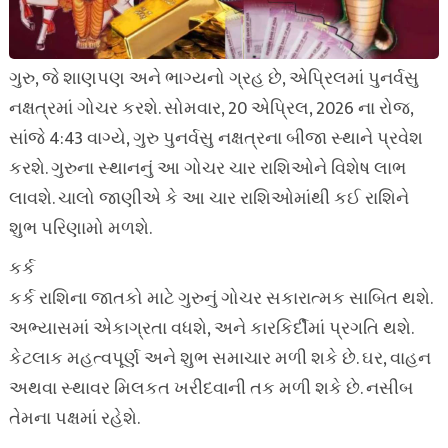
ગુરુ, જે શાણપણ અને ભાગ્યનો ગ્રહ છે, એપ્રિલમાં પુનર્વસુ
નક્ષત્રમાં ગોચર કરશે. સોમવાર, 20 એપ્રિલ, 2026 ના રોજ,
સાંજે 4:43 વાગ્યે, ગુરુ પુનર્વસુ નક્ષત્રના બીજા સ્થાને પ્રવેશ
કરશે. ગુરુના સ્થાનનું આ ગોચર ચાર રાશિઓને વિશેષ લાભ
લાવશે. ચાલો જાણીએ કે આ ચાર રાશિઓમાંથી કઈ રાશિને
શુભ પરિણામો મળશે.
કર્ક
કર્ક રાશિના જાતકો માટે ગુરુનું ગોચર સકારાત્મક સાબિત થશે.
અભ્યાસમાં એકાગ્રતા વધશે, અને કારકિર્દીમાં પ્રગતિ થશે.
કેટલાક મહત્વપૂર્ણ અને શુભ સમાચાર મળી શકે છે. ઘર, વાહન
અથવા સ્થાવર મિલકત ખરીદવાની તક મળી શકે છે. નસીબ
તેમના પક્ષમાં રહેશે.