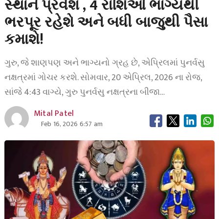
સ્થાને પ્રવેશ , 4 રાશિઓ ભાગ્યથી
ભરપૂર રહેશે અને બધી બાજુથી પૈસા
કમાશે!
ગુરુ, જે શાણપણ અને ભાગ્યનો ગ્રહ છે, એપ્રિલમાં પુનર્વસુ
નક્ષત્રમાં ગોચર કરશે. સોમવાર, 20 એપ્રિલ, 2026 ના રોજ,
સાંજે 4:43 વાગ્યે, ગુરુ પુનર્વસુ નક્ષત્રના બીજા…
Mital Patel
Feb 16, 2026 6:57 am