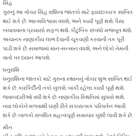
સિંહ
ગુરુનું આ ગોચર સિંહ રાશિના જાતકો માટે ફાયદાકારક સાબિત
થઈ શકે છે. આત્મવિશ્વાસ વધશે, અને કાર્યો પૂર્ણ થશે. પૈસા
બચાવવાના પ્રયાસો સફળ થશે. કૌટુંબિક સંબંધો મજબૂત થશે.
અચાનક નાણાકીય લાભ દેવાની ચૂકવણી કરવાની તક પૂરી
પાડી શકે છે. સમાજમાં માન-સન્માન વધશે, અને લોકો તેમની
વાતો પર ધ્યાન આપશે.
ધનુરાશિ
ધનુરાશિના જાતકો માટે ગુરુના સ્થાનનું ગોચર શુભ સાબિત થઈ
શકે છે. કારકિર્દીની તકો ખુલશે. બાકી રહેલા કાર્યો પૂર્ણ થશે.
જવાબદારીઓ વધી શકે છે. નાણાકીય સ્થિતિમાં સુધારો થશે.
નવા લોકોને મળવાથી ઘણી રીતે સકારાત્મક પરિવર્તન આવી
શકે છે. બાળકો સંબંધિત મહત્વપૂર્ણ સમાચાર ખુશી લાવી શકે છે.
મીન