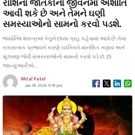
રાશિના જાતકોના જીવનમાં અશાંતિ
આવી શકે છે અને તેમને ઘણી
સમસ્યાઓનો સામનો કરવો પડશે.
જ્યોતિષ શાસ્ત્રમાં કેતુને છાયા ગ્રહ કહેવામાં આવે છે. તેના
નકારાત્મક પ્રભાવને કારણે વ્યક્તિને માનસિક તણાવ અને
મૂંઝવણ જેવી સમસ્યાઓનો સામનો કરવો પડે છે. 25
જાન્યુઆરીએ…
Mital Patel
Jan 18, 2026 9:19 pm