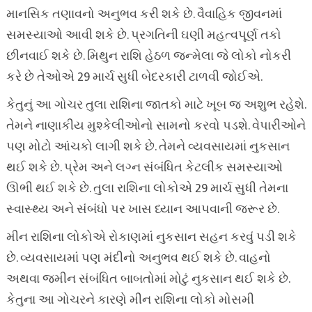
માનસિક તણાવનો અનુભવ કરી શકે છે. વૈવાહિક જીવનમાં
સમસ્યાઓ આવી શકે છે. પ્રગતિની ઘણી મહત્વપૂર્ણ તકો
છીનવાઈ શકે છે. મિથુન રાશિ હેઠળ જન્મેલા જે લોકો નોકરી
કરે છે તેઓએ 29 માર્ચ સુધી બેદરકારી ટાળવી જોઈએ.
કેતુનું આ ગોચર તુલા રાશિના જાતકો માટે ખૂબ જ અશુભ રહેશે.
તેમને નાણાકીય મુશ્કેલીઓનો સામનો કરવો પડશે. વેપારીઓને
પણ મોટો આંચકો લાગી શકે છે. તેમને વ્યવસાયમાં નુકસાન
થઈ શકે છે. પ્રેમ અને લગ્ન સંબંધિત કેટલીક સમસ્યાઓ
ઊભી થઈ શકે છે. તુલા રાશિના લોકોએ 29 માર્ચ સુધી તેમના
સ્વાસ્થ્ય અને સંબંધો પર ખાસ ધ્યાન આપવાની જરૂર છે.
મીન રાશિના લોકોએ રોકાણમાં નુકસાન સહન કરવું પડી શકે
છે. વ્યવસાયમાં પણ મંદીનો અનુભવ થઈ શકે છે. વાહનો
અથવા જમીન સંબંધિત બાબતોમાં મોટું નુકસાન થઈ શકે છે.
કેતુના આ ગોચરને કારણે મીન રાશિના લોકો મોસમી