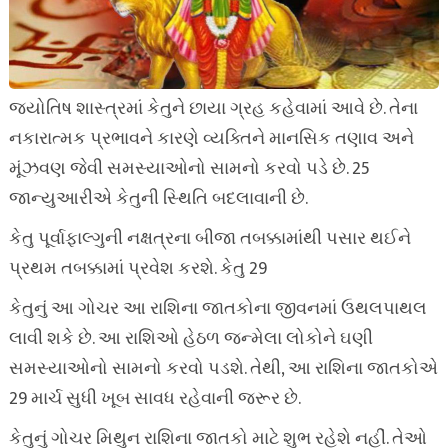
જ્યોતિષ શાસ્ત્રમાં કેતુને છાયા ગ્રહ કહેવામાં આવે છે. તેના
નકારાત્મક પ્રભાવને કારણે વ્યક્તિને માનસિક તણાવ અને
મૂંઝવણ જેવી સમસ્યાઓનો સામનો કરવો પડે છે. 25
જાન્યુઆરીએ કેતુની સ્થિતિ બદલાવાની છે.
કેતુ પૂર્વાફાલ્ગુની નક્ષત્રના બીજા તબક્કામાંથી પસાર થઈને
પ્રથમ તબક્કામાં પ્રવેશ કરશે. કેતુ 29
કેતુનું આ ગોચર આ રાશિના જાતકોના જીવનમાં ઉથલપાથલ
લાવી શકે છે. આ રાશિઓ હેઠળ જન્મેલા લોકોને ઘણી
સમસ્યાઓનો સામનો કરવો પડશે. તેથી, આ રાશિના જાતકોએ
29 માર્ચ સુધી ખૂબ સાવધ રહેવાની જરૂર છે.
કેતુનું ગોચર મિથુન રાશિના જાતકો માટે શુભ રહેશે નહીં. તેઓ