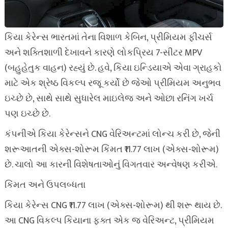
કિયા કેરેન્સ ભારતમાં તેના વિશાળ કેબિન, પ્રીમિયમ ફીચર્સ
અને શક્તિશાળી દેખાવને કારણે લોકપ્રિય 7-સીટર MPV
(બહુહેતુક વાહન) રહ્યું છે. હવે, કિયા ઇન્ડિયાએ એવા ગ્રાહકો
માટે એક શ્રેષ્ઠ વિકલ્પ રજૂ કર્યો છે જેઓ પ્રીમિયમ અનુભવ
ઇચ્છે છે, સાથે સાથે સુધારેલ માઇલેજ અને ઓછા રનિંગ ખર્ચ
પણ ઇચ્છે છે.
કંપનીએ કિયા કેરેન્સને CNG વેરિઅન્ટમાં લોન્ચ કરી છે, જેની
શરૂઆતની એક્સ-શોરૂમ કિંમત ₹11.77 લાખ (એક્સ-શોરૂમ)
છે. ચાલો આ કારની વિશેષતાઓનું વિગતવાર અન્વેષણ કરીએ.
કિંમત અને ઉપલબ્ધતા
કિયા કેરેન્સ CNG ₹11.77 લાખ (એક્સ-શોરૂમ) થી શરૂ થાય છે.
આ CNG વિકલ્પ કિયાના ફક્ત એક જ વેરિઅન્ટ, પ્રીમિયમ