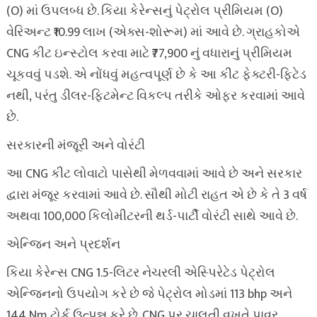
(O) માં ઉપલબ્ધ છે. કિયા કેરેન્સનું પેટ્રોલ પ્રીમિયમ (O)
વેરિઅન્ટ ₹10.99 લાખ (એક્સ-શોરૂમ) માં આવે છે. ગ્રાહકોએ
CNG કીટ ઇન્સ્ટોલ કરવા માટે ₹77,900 નું વધારાનું પ્રીમિયમ
ચૂકવવું પડશે. એ નોંધવું મહત્વપૂર્ણ છે કે આ કીટ ફેક્ટરી-ફિટેડ
નથી, પરંતુ ડીલર-ફિટમેન્ટ વિકલ્પ તરીકે ઓફર કરવામાં આવે
છે.
સરકારની મંજૂરી અને વોરંટી
આ CNG કીટ લોવાટો પાસેથી મેળવવામાં આવે છે અને સરકાર
દ્વારા મંજૂર કરવામાં આવે છે. સૌથી મોટી રાહત એ છે કે તે 3 વર્ષ
અથવા 100,000 કિલોમીટરની થર્ડ-પાર્ટી વોરંટી સાથે આવે છે.
એન્જિન અને પ્રદર્શન
કિયા કેરેન્સ CNG 1.5-લિટર નેચરલી એસ્પિરેટેડ પેટ્રોલ
એન્જિનનો ઉપયોગ કરે છે જે પેટ્રોલ મોડમાં 113 bhp અને
144 Nm ટોર્ક ઉત્પન્ન કરે છે. CNG પર ચાલતી વખતે પાવર