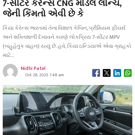
7-સીટર કેરેન્સ CNG મોડેલ લોન્ચ,
જેની કિંમતો એવી છે કે
કિયા કેરેન્સ ભારતમાં તેના વિશાળ કેબિન, પ્રીમિયમ ફીચર્સ
અને શક્તિશાળી દેખાવને કારણે લોકપ્રિય 7-સીટર MPV
(બહુહેતુક વાહન) રહ્યું છે. હવે, કિયા ઇન્ડિયાએ એવા ગ્રાહકો
માટે…
Nidhi Patel
Oct 28, 2025 7:48 am