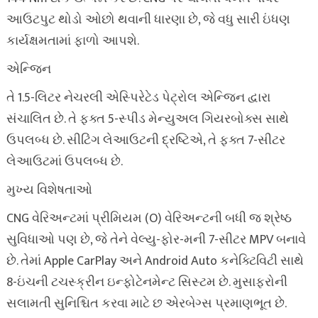
આઉટપુટ થોડો ઓછો થવાની ધારણા છે, જે વધુ સારી ઇંધણ
કાર્યક્ષમતામાં ફાળો આપશે.
એન્જિન
તે 1.5-લિટર નેચરલી એસ્પિરેટેડ પેટ્રોલ એન્જિન દ્વારા
સંચાલિત છે. તે ફક્ત 5-સ્પીડ મેન્યુઅલ ગિયરબોક્સ સાથે
ઉપલબ્ધ છે. સીટિંગ લેઆઉટની દ્રષ્ટિએ, તે ફક્ત 7-સીટર
લેઆઉટમાં ઉપલબ્ધ છે.
મુખ્ય વિશેષતાઓ
CNG વેરિઅન્ટમાં પ્રીમિયમ (O) વેરિઅન્ટની બધી જ શ્રેષ્ઠ
સુવિધાઓ પણ છે, જે તેને વેલ્યુ-ફોર-મની 7-સીટર MPV બનાવે
છે. તેમાં Apple CarPlay અને Android Auto કનેક્ટિવિટી સાથે
8-ઇંચની ટચસ્ક્રીન ઇન્ફોટેનમેન્ટ સિસ્ટમ છે. મુસાફરોની
સલામતી સુનિશ્ચિત કરવા માટે છ એરબેગ્સ પ્રમાણભૂત છે.