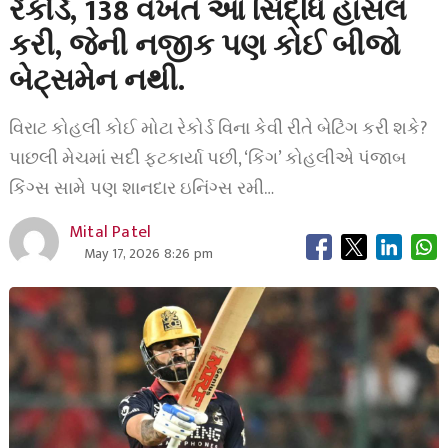
રેકોર્ડ, 138 વખત આ સિદ્ધિ હાંસલ
કરી, જેની નજીક પણ કોઈ બીજો
બેટ્સમેન નથી.
વિરાટ કોહલી કોઈ મોટા રેકોર્ડ વિના કેવી રીતે બેટિંગ કરી શકે?
પાછલી મેચમાં સદી ફટકાર્યા પછી, ‘કિંગ’ કોહલીએ પંજાબ
કિંગ્સ સામે પણ શાનદાર ઇનિંગ્સ રમી…
Mital Patel
May 17, 2026 8:26 pm