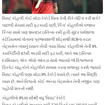
વિરાટ કોહલી કોઈ મોટા રેકોર્ડ વિના કેવી રીતે બેટિંગ કરી શકે?
પાછલી મેચમાં સદી ફટકાર્યા પછી, ‘કિંગ’ કોહલીએ પંજાબ
કિંગ્સ સામે પણ શાનદાર ઇનિંગ્સ રમી હતી. સુંદર ધર્મશાળા
સ્ટેડિયમમાં પોતાના પ્રભાવશાળી શોટ્સથી RCBના સ્ટાર
બેટ્સમેન બધાનું ધ્યાન ખેંચી ગયા. વિરાટ કોહલીએ તેની IPL
કારકિર્દીની 67મી અડધી સદી ફટકારી, અને આ ઇનિંગ્સ
દરમિયાન, એક એવો આંકડા સામે આવ્યો જે વિશ્વભરના
ક્રિકેટ ચાહકોને કોહલીને સલામ કરવા મજબૂર કરશે. જ્યારે
વિરાટ કોહલી ઘણા મોટા IPL રેકોર્ડ ધરાવે છે, ત્યારે આ સિદ્ધિ
ખાસ છે, અને વિશ્વનો કોઈ અન્ય બેટ્સમેન તેની નજીક પણ
પહોંચી શકતો નથી.
કોહલીનો IPLમાં સૌથી વધુ ‘વિરાટ’ રેકોર્ડ