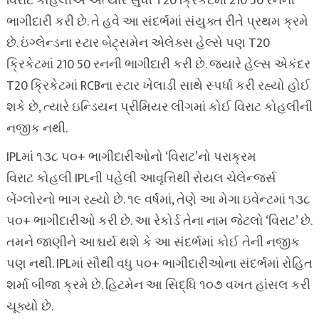
વિરાટ કોહલીએ અત્યાર સુધી T20 ક્રિકેટમાં 210 50 રનની
ભાગીદારી કરી છે. તે હવે આ સંદર્ભમાં સંયુક્ત રીતે પ્રથમ ક્રમે
છે. ઇંગ્લેન્ડના સ્ટાર બેટ્સમેન એલેક્સ હેલ્સે પણ T20
ક્રિકેટમાં 210 50 રનની ભાગીદારી કરી છે. જ્યારે હેલ્સ એકંદર
T20 ક્રિકેટમાં RCBના સ્ટાર ખેલાડી સાથે સ્પર્ધા કરી રહ્યો હોઈ
શકે છે, ત્યારે ઇન્ડિયન પ્રીમિયર લીગમાં કોઈ વિરાટ કોહલીની
નજીક નથી.
IPLમાં ૧૩૮ ૫૦+ ભાગીદારીઓનો ‘વિરાટ’નો પરાક્રમ
વિરાટ કોહલી IPLની પહેલી આવૃત્તિથી રોયલ ચેલેન્જર્સ
બેંગ્લોરનો ભાગ રહ્યો છે. ૧૯ વર્ષમાં, તેણે આ મેગા ઇવેન્ટમાં ૧૩૮
૫૦+ ભાગીદારીઓ કરી છે. આ રેકોર્ડ તેના નામ જેટલો ‘વિરાટ’ છે.
તમને જાણીને આશ્ચર્ય થશે કે આ સંદર્ભમાં કોઈ તેની નજીક
પણ નથી. IPLમાં સૌથી વધુ ૫૦+ ભાગીદારીઓના સંદર્ભમાં રોહિત
શર્મા બીજા ક્રમે છે. હિટમેન આ સિદ્ધિ ૧૦૭ વખત હાંસલ કરી
ચૂક્યો છે.