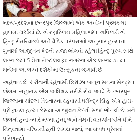
મધ્યપ્રદેશના છતરપુર જિલ્લામાં એક અનોખી પ્રેમકથા
હાલમાં ચર્ચામાં છે. એક મુસ્લિમ મહિલા જેલ અધિકારીએ
હિન્દુ રીતરિવાજો અને વૈદિક પરંપરાઓ અનુસાર હત્યાના
ગુનામાં આજીવન કેદની સજા ભોગવી રહેલા હિન્દુ પુરુષ સાથે
લગ્ન કર્યા. 5 મેના રોજ લવકુશનગરના એક લગ્નમંડપમાં
થયેલા આ લગ્ને દર્શકોમાં ઉત્સુકતા જગાવી છે.
અહેવાલ છે કે રીવાની રહેવાસી ફિરોઝા ખાતૂન સતના સેન્ટ્રલ
જેલમાં સહાયક જેલ અધિક્ષક તરીકે સેવા આપે છે. છતરપુર
જિલ્લાના ચાંદલા વિસ્તારના રહેવાસી ધર્મેન્દ્ર સિંહે એક હાઇ-
પ્રોફાઇલ હત્યા કેસમાં આજીવન કેદની સજા ભોગવી છે. બંને
જેલમાં હતા ત્યારે મળ્યા હતા, અને તેમની વાતચીત ધીમે ધીમે
મિત્રતામાં પરિણમી હતી. સમય જતાં, આ સંબંધ પ્રેમમાં
પરિણમ્યો.