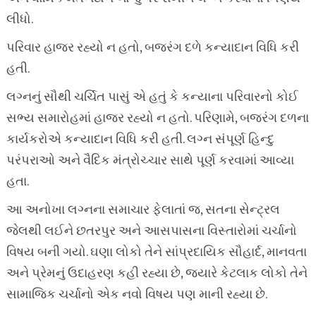
લીધો.
પરિવાર હાજર રહ્યો ન હતો, બજરંગ દળે કન્યાદાન વિધિ કરી
હતી.
લગ્નનું સૌથી ચર્ચિત પાસું એ હતું કે કન્યાના પરિવારનો કોઈ
સભ્ય સમારોહમાં હાજર રહ્યો ન હતો. પરિણામે, બજરંગ દળના
કાર્યકરોએ કન્યાદાન વિધિ કરી હતી. લગ્ન સંપૂર્ણ હિન્દુ
પરંપરાઓ અને વૈદિક મંત્રોચ્ચાર સાથે પૂર્ણ કરવામાં આવ્યા
હતા.
આ અનોખા લગ્નના સમાચાર ફેલાતાં જ, સતના સેન્ટ્રલ
જેલથી લઈને છતરપુર અને આસપાસના વિસ્તારોમાં ચર્ચાનો
વિષય બની ગયો. ઘણા લોકો તેને સાંપ્રદાયિક સૌહાર્દ, માનવતા
અને પ્રેમનું ઉદાહરણ કહી રહ્યા છે, જ્યારે કેટલાક લોકો તેને
સામાજિક ચર્ચાનો એક નવો વિષય પણ માની રહ્યા છે.