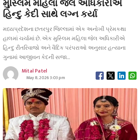
મુસ્લિમ મહિલા જેલ અધિકારીએ
હિન્દુ કેદી સાથે લગ્ન કર્યા
મધ્યપ્રદેશના છતરપુર જિલ્લામાં એક અનોખી પ્રેમકથા
હાલમાં ચર્ચામાં છે. એક મુસ્લિમ મહિલા જેલ અધિકારીએ
હિન્દુ રીતરિવાજો અને વૈદિક પરંપરાઓ અનુસાર હત્યાના
ગુનામાં આજીવન કેદની સજા…
Mital Patel
May 8, 2026 3:03 pm