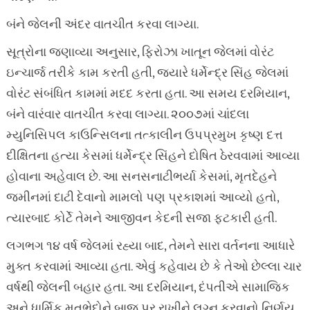
બંને જેલની અંદર વાતચીત કરવા લાગ્યા.
સૂત્રોના જણાવ્યા અનુસાર, ફિરોઝા ખાતૂન જેલમાં વોરંટ
ઇન્ચાર્જ તરીકે કામ કરતી હતી, જ્યારે ધર્મેન્દ્ર સિંહ જેલમાં
વોરંટ સંબંધિત કામમાં મદદ કરતા હતા. આ સમય દરમિયાન,
બંને વારંવાર વાતચીત કરવા લાગ્યા. ૨૦૦૭માં ચાંદલા
મ્યુનિસિપલ કાઉન્સિલના તત્કાલીન ઉપપ્રમુખ કૃષ્ણ દત્ત
દીક્ષિતના હત્યા કેસમાં ધર્મેન્દ્ર સિંહને દોષિત ઠેરવવામાં આવ્યા
હોવાના અહેવાલ છે. આ સનસનાટીભર્યા કેસમાં, મૃતદેહને
જમીનમાં દાટી દેવાનો મામલો પણ પ્રકાશમાં આવ્યો હતો,
ત્યારબાદ કોર્ટે તેમને આજીવન કેદની સજા ફટકારી હતી.
લગભગ ૧૪ વર્ષ જેલમાં રહ્યા બાદ, તેમને સારા વર્તનના આધારે
મુક્ત કરવામાં આવ્યા હતા. એવું કહેવાય છે કે તેઓ છેલ્લા ચાર
વર્ષથી જેલની બહાર હતા. આ દરમિયાન, દંપતીએ સામાજિક
અને ધાર્મિક મતભેદોને બાજુ પર રાખીને લગ્ન કરવાનો નિર્ણય