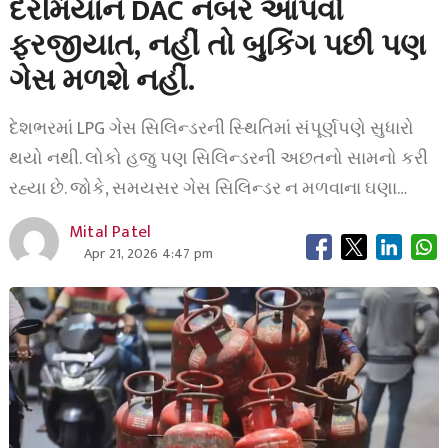
દરમિયાન DAC નંબર આપવો
ફરજીયાત, નહીં તો બુકિંગ પછી પણ
ગેસ મળશે નહીં.
દેશભરમાં LPG ગેસ સિલિન્ડરની સ્થિતિમાં સંપૂર્ણપણે સુધારો
થયો નથી. લોકો હજુ પણ સિલિન્ડરની અછતનો સામનો કરી
રહ્યા છે. જોકે, સમયસર ગેસ સિલિન્ડર ન મળવાના ઘણા…
Mital Patel
Apr 21, 2026 4:47 pm