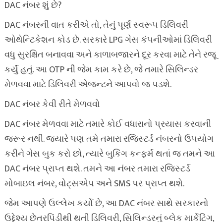
DAC નંબર શું છે?
DAC નંબરની વાત કરીએ તો, તેનું પૂર્ણ સ્વરૂપ ડિલિવરી
ઓથેન્ટિકેશન કોડ છે. સરકારે LPG ગેસ કંપનીઓમાં ડિલિવરી
વધુ સુરક્ષિત બનાવવા અને કાળાબજારને દૂર કરવા માટે તેને રજૂ
કર્યું હતું. આ OTP ની જેમ કામ કરે છે, જે તમારે સિલિન્ડર
મેળવવા માટે ડિલિવરી એજન્ટને આપવો જ પડશે.
DAC નંબર કેવી રીતે મેળવવો
DAC નંબર મેળવવા માટે તમારે કોઈ વધારાનો પ્રયાસ કરવાની
જરૂર નથી. જ્યારે પણ તમે તમારા રજિસ્ટર્ડ નંબરનો ઉપયોગ
કરીને ગેસ બુક કરો છો, ત્યારે બુકિંગ કન્ફર્મ થતાં જ તમને આ
DAC નંબર પ્રાપ્ત થશે. તમને આ નંબર તમારા રજિસ્ટર્ડ
મોબાઇલ નંબર, વોટ્સએપ અને SMS પર પ્રાપ્ત થશે.
જેમ આપણે ઉલ્લેખ કર્યો છે, આ DAC નંબર સાથે સરકારનો
ઉદ્દેશ્ય છેતરપિંડીથી થતી ડિલિવરી, સિલિન્ડરનું બ્લેક માર્કેટિંગ,