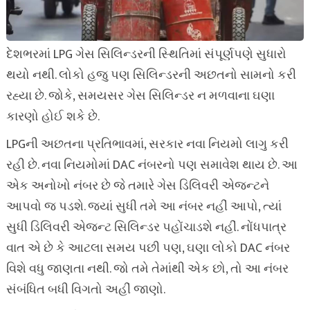
દેશભરમાં LPG ગેસ સિલિન્ડરની સ્થિતિમાં સંપૂર્ણપણે સુધારો
થયો નથી. લોકો હજુ પણ સિલિન્ડરની અછતનો સામનો કરી
રહ્યા છે. જોકે, સમયસર ગેસ સિલિન્ડર ન મળવાના ઘણા
કારણો હોઈ શકે છે.
LPGની અછતના પ્રતિભાવમાં, સરકાર નવા નિયમો લાગુ કરી
રહી છે. નવા નિયમોમાં DAC નંબરનો પણ સમાવેશ થાય છે. આ
એક અનોખો નંબર છે જે તમારે ગેસ ડિલિવરી એજન્ટને
આપવો જ પડશે. જ્યાં સુધી તમે આ નંબર નહીં આપો, ત્યાં
સુધી ડિલિવરી એજન્ટ સિલિન્ડર પહોંચાડશે નહીં. નોંધપાત્ર
વાત એ છે કે આટલા સમય પછી પણ, ઘણા લોકો DAC નંબર
વિશે વધુ જાણતા નથી. જો તમે તેમાંથી એક છો, તો આ નંબર
સંબંધિત બધી વિગતો અહીં જાણો.