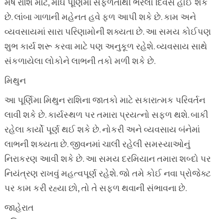
મેષ રાશિ માટે, માઘ પૂર્ણિમા સફળતાથી ભરેલો દિવસ હોઈ શકે
છે. લાંબા ગાળાની મહેનત હવે ફળ આપી શકે છે. કામ અને
વ્યવસાયમાં સારા પરિણામોની શક્યતા છે. આ સમય કોઈપણ
શુભ કાર્ય શરૂ કરવા માટે પણ અનુકૂળ રહેશે. વ્યવસાય સાથે
સંકળાયેલા લોકોને લાભની તકો મળી શકે છે.
મિથુન
આ પૂર્ણિમા મિથુન રાશિના જાતકો માટે સકારાત્મક પરિવર્તન
લાવી શકે છે. કાર્યસ્થળ પર તમારા પ્રયત્નો સફળ થશે. બાકી
રહેલા કાર્યો પૂર્ણ થઈ શકે છે. નોકરી અને વ્યવસાય બંનેમાં
લાભની શક્યતા છે. જીવનમાં ચાલી રહેલી સમસ્યાઓનું
નિરાકરણ આવી શકે છે. આ સમય દરમિયાન તમારા શબ્દો પર
નિયંત્રણ રાખવું મહત્વપૂર્ણ રહેશે. જો તમે કોઈ નવા પ્રોજેક્ટ
પર કામ કરી રહ્યા છો, તો તે સફળ થવાની સંભાવના છે.
જાહેરાત