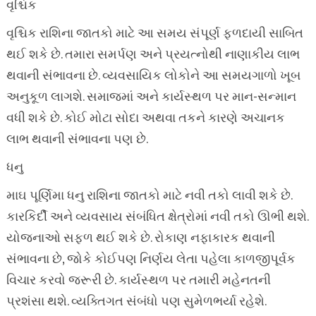
વૃશ્ચિક
વૃશ્ચિક રાશિના જાતકો માટે આ સમય સંપૂર્ણ ફળદાયી સાબિત
થઈ શકે છે. તમારા સમર્પણ અને પ્રયત્નોથી નાણાકીય લાભ
થવાની સંભાવના છે. વ્યવસાયિક લોકોને આ સમયગાળો ખૂબ
અનુકૂળ લાગશે. સમાજમાં અને કાર્યસ્થળ પર માન-સન્માન
વધી શકે છે. કોઈ મોટા સોદા અથવા તકને કારણે અચાનક
લાભ થવાની સંભાવના પણ છે.
ધનુ
માઘ પૂર્ણિમા ધનુ રાશિના જાતકો માટે નવી તકો લાવી શકે છે.
કારકિર્દી અને વ્યવસાય સંબંધિત ક્ષેત્રોમાં નવી તકો ઊભી થશે.
યોજનાઓ સફળ થઈ શકે છે. રોકાણ નફાકારક થવાની
સંભાવના છે, જોકે કોઈપણ નિર્ણય લેતા પહેલા કાળજીપૂર્વક
વિચાર કરવો જરૂરી છે. કાર્યસ્થળ પર તમારી મહેનતની
પ્રશંસા થશે. વ્યક્તિગત સંબંધો પણ સુમેળભર્યા રહેશે.