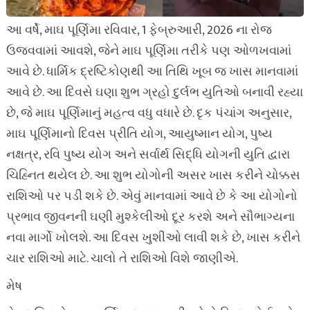
આ વર્ષે, માઘ પૂર્ણિમા રવિવાર, 1 ફેબ્રુઆરી, 2026 ના રોજ
ઉજવવામાં આવશે, જેને માઘ પૂર્ણિમા તરીકે પણ ઓળખવામાં
આવે છે. ધાર્મિક દ્રષ્ટિકોણથી આ તિથિ ખૂબ જ ખાસ માનવામાં
આવે છે. આ દિવસે ઘણા શુભ ગ્રહો દુર્લભ યુતિઓ બનાવી રહ્યા
છે, જે માઘ પૂર્ણિમાનું મહત્વ વધુ વધારે છે. દૃક પંચાંગ અનુસાર,
માઘ પૂર્ણિમાનો દિવસ પ્રીતિ યોગ, આયુષ્માન યોગ, પુષ્ય
નક્ષત્ર, રવિ પુષ્ય યોગ અને સર્વાર્થ સિદ્ધિ યોગની યુતિ દ્વારા
ચિહ્નિત થયેલ છે. આ શુભ યોગોની અસર ખાસ કરીને ચોક્કસ
રાશિઓ પર પડી શકે છે. એવું માનવામાં આવે છે કે આ યોગોનો
પ્રભાવ જીવનની ઘણી મુશ્કેલીઓ દૂર કરશે અને સૌભાગ્યના
નવા માર્ગો ખોલશે. આ દિવસ ખુશીઓ લાવી શકે છે, ખાસ કરીને
ચાર રાશિઓ માટે. ચાલો તે રાશિઓ વિશે જાણીએ.
મેષ