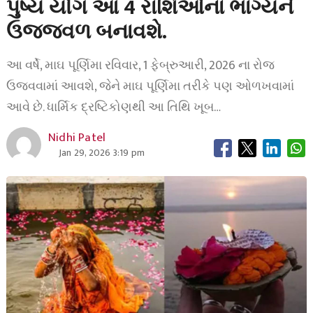
પુષ્ય યોગ આ 4 રાશિઓના ભાગ્યને
ઉજ્જવળ બનાવશે.
આ વર્ષે, માઘ પૂર્ણિમા રવિવાર, 1 ફેબ્રુઆરી, 2026 ના રોજ
ઉજવવામાં આવશે, જેને માઘ પૂર્ણિમા તરીકે પણ ઓળખવામાં
આવે છે. ધાર્મિક દ્રષ્ટિકોણથી આ તિથિ ખૂબ…
Nidhi Patel
Jan 29, 2026 3:19 pm